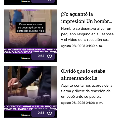
¡No aguantó la
impresión! Un hombre
se desmaya al ver un
Hombre se desmaya al ver un
pequeño rasguño en su esposa
rasguño insignificante
y el video de la reacción se
en su esposa
vuelve viral en las redes
agosto 08, 2026 04:30 p. m.
sociales.
0:53
Olvidó que lo estaba
alimentando: La
divertida mirada de un
Aquí te contamos acerca de la
tierna y divertida reacción de
pequeño mientras su
un bebé ante su padre
padre se queda
distraído. Estos son todos los
agosto 08, 2026 04:00 p. m.
platicando
detalles al respecto.
0:53