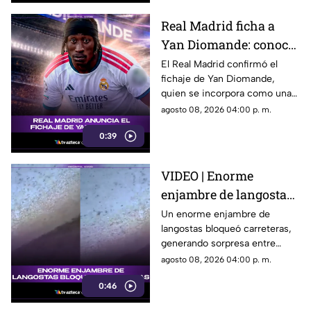
Real Madrid ficha a
Yan Diomande: conoce
al nuevo refuerzo que
El Real Madrid confirmó el
fichaje de Yan Diomande,
llega al club español
quien se incorpora como una
de las nuevas apuestas del
agosto 08, 2026 04:00 p. m.
equipo merengue.
0:39
VIDEO | Enorme
enjambre de langostas
bloquea carreteras
Un enorme enjambre de
langostas bloqueó carreteras,
generando sorpresa entre
conductores y usuarios que
agosto 08, 2026 04:00 p. m.
compartieron las imágenes.
0:46