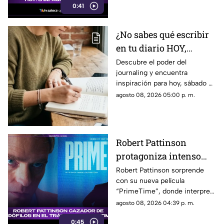
0:41
¿No sabes qué escribir
en tu diario HOY,
sábado 8 de junio de
Descubre el poder del
journaling y encuentra
2026? Usa este journal
inspiración para hoy, sábado 8
prompt
de junio de 2026. Un prompt
agosto 08, 2026 05:00 p. m.
para reflexionar, crear y
conectar contigo mismo.
Robert Pattinson
protagoniza intenso
thriller ‘PrimeTime’
Robert Pattinson sorprende
con su nueva película
con un nuevo papel
“PrimeTime”, donde interpreta
como cazador
a un personaje dedicado a
agosto 08, 2026 04:39 p. m.
perseguir criminales.
0:45