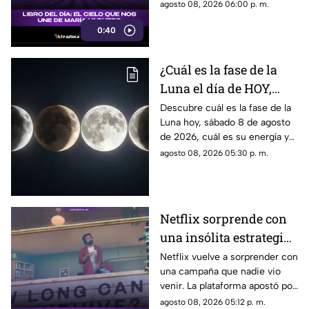
nos une, de María Vaquero.
agosto 08, 2026 06:00 p. m.
0:40
¿Cuál es la fase de la
Luna el día de HOY,
sábado 8 de agosto de
Descubre cuál es la fase de la
Luna hoy, sábado 8 de agosto
2026? Así se verá el
de 2026, cuál es su energía y
astro durante la noche
cómo nos podría afectar.
agosto 08, 2026 05:30 p. m.
Conoce todas las fases
lunares.
Netflix sorprende con
una insólita estrategia
para promocionar su
Netflix vuelve a sorprender con
una campaña que nadie vio
nuevo thriller
venir. La plataforma apostó por
una estrategia tan inusual
agosto 08, 2026 05:12 p. m.