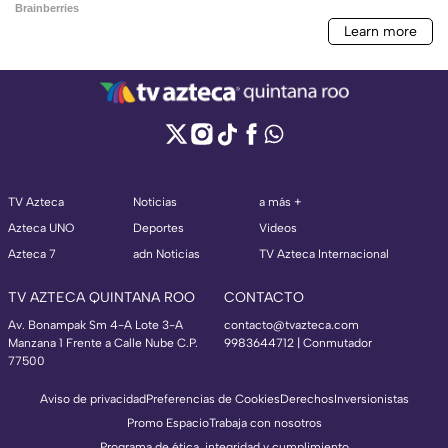
TV Azteca
Noticias
a más +
Azteca UNO
Deportes
Videos
Azteca 7
adn Noticias
TV Azteca Internacional
TV AZTECA QUINTANA ROO
CONTACTO
Av. Bonampak Sm 4-A Lote 3-A
contacto@tvazteca.com
Manzana 1 Frente a Calle Nube C.P.
9983644712 | Conmutador
77500
Aviso de privacidad
Preferencias de Cookies
Derechos
Inversionistas
Promo Espacio
Trabaja con nosotros
Programa de ética, integridad y cumplimiento