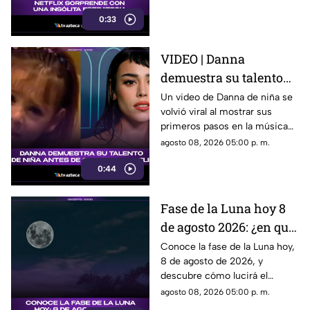
como impactante para
0:33
promocionar su nuevo thriller.
¿Qué hizo y por qué está
llamando tanto la atención?
VIDEO | Danna
Descubre todos los detalles.
demuestra su talento
desde niña antes de su
Un video de Danna de niña se
volvió viral al mostrar sus
colaboración con
primeros pasos en la música
Belinda.
antes de su colaboración con
agosto 08, 2026 05:00 p. m.
Belinda.
0:44
Fase de la Luna hoy 8
de agosto 2026: ¿en qué
etapa lunar estará esta
Conoce la fase de la Luna hoy,
8 de agosto de 2026, y
noche?
descubre cómo lucirá el
satélite natural durante esta
agosto 08, 2026 05:00 p. m.
noche.