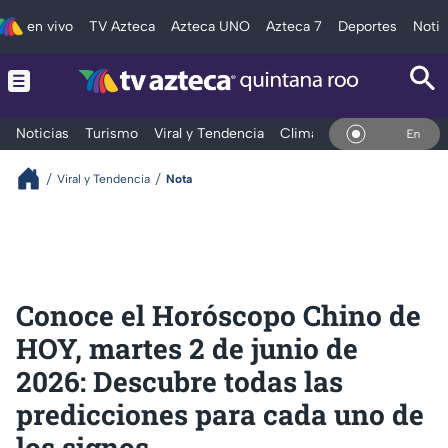
en vivo
TV Azteca
Azteca UNO
Azteca 7
Deportes
Notic
Noticias
Turismo
Viral y Tendencia
Clima
Tráfico
Deporte
En Vivo
Viral y Tendencia
Nota
Conoce el Horóscopo Chino de
HOY, martes 2 de junio de
2026: Descubre todas las
predicciones para cada uno de
los signos