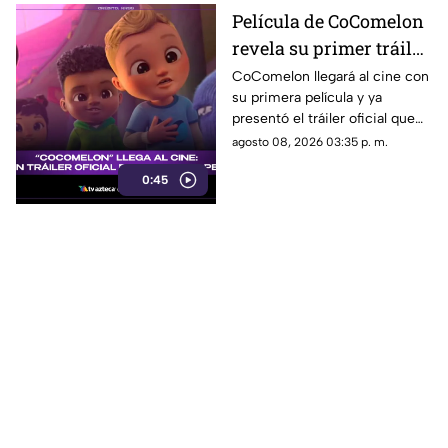
Película de CoComelon
revela su primer tráiler
oficial y emociona a sus
CoComelon llegará al cine con
su primera película y ya
pequeños fans
presentó el tráiler oficial que
sorprendió a sus seguidores.
agosto 08, 2026 03:35 p. m.
0:45