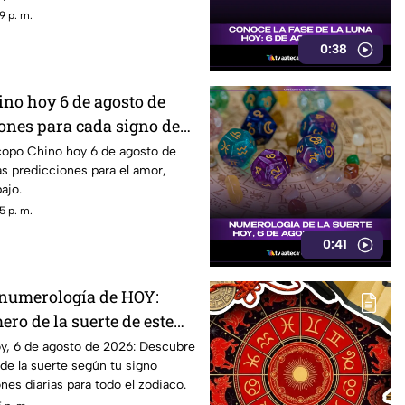
9 p. m.
0:38
no hoy 6 de agosto de
ones para cada signo del
copo Chino hoy 6 de agosto de
s predicciones para el amor,
ajo.
5 p. m.
0:41
 numerología de HOY:
ro de la suerte de este
osto de 2026, para cada
y, 6 de agosto de 2026: Descubre
de la suerte según tu signo
iaco
nes diarias para todo el zodiaco.