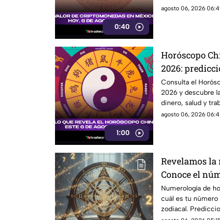
agosto 06, 2026 06:4
0:40
Horóscopo Chi
2026: predicci
zodiaco chino
Consulta el Horós
2026 y descubre la
dinero, salud y trab
agosto 06, 2026 06:4
1:00
Revelamos la
Conoce el núme
jueves 6 de ag
Numerología de ho
cuál es tu número 
signo del zod
zodiacal. Prediccio