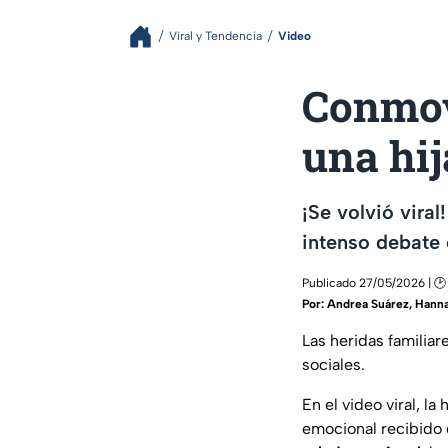
Viral y Tendencia
Video
Conmov
una hij
¡Se volvió vira
intenso debate 
Publicado 27/05/2026 | 🕑
Por:
Andrea Suárez
,
Hann
Las heridas familia
sociales.
En el video viral, l
emocional recibido 