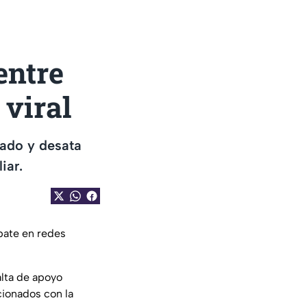
entre
 viral
sado y desata
iar.
ebate en redes
falta de apoyo
cionados con la