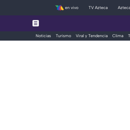
en vivo
TV Azteca
Aztec
Noticias
Turismo
Viral y Tendencia
Clima
T