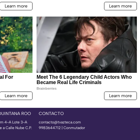
QUINTANA ROO
CONTACTO
m 4-A Lote 3-A
contacto@tvazteca.com
e a Calle Nube C.P.
9983644712 | Conmutador