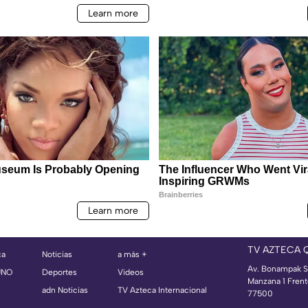
TV AZTECA 
ca
Noticias
a más +
Av. Bonampak S
UNO
Deportes
Videos
Manzana 1 Frent
adn Noticias
TV Azteca Internacional
77500