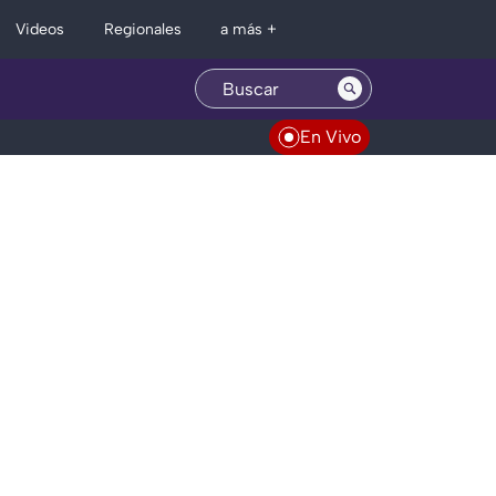
Regionales
Videos
a más +
En Vivo