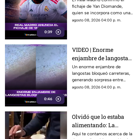
fichaje de Yan Diomande,
llega al club español
quien se incorpora como una
de las nuevas apuestas del
agosto 08, 2026 04:00 p. m.
equipo merengue.
0:39
VIDEO | Enorme
enjambre de langostas
bloquea carreteras
Un enorme enjambre de
langostas bloqueó carreteras,
generando sorpresa entre
conductores y usuarios que
agosto 08, 2026 04:00 p. m.
compartieron las imágenes.
0:46
Olvidó que lo estaba
alimentando: La
divertida mirada de un
Aquí te contamos acerca de la