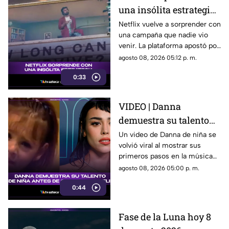
una insólita estrategia
para promocionar su
Netflix vuelve a sorprender con
una campaña que nadie vio
nuevo thriller
venir. La plataforma apostó por
una estrategia tan inusual
agosto 08, 2026 05:12 p. m.
como impactante para
0:33
promocionar su nuevo thriller.
¿Qué hizo y por qué está
llamando tanto la atención?
VIDEO | Danna
Descubre todos los detalles.
demuestra su talento
desde niña antes de su
Un video de Danna de niña se
volvió viral al mostrar sus
colaboración con
primeros pasos en la música
Belinda.
antes de su colaboración con
agosto 08, 2026 05:00 p. m.
Belinda.
0:44
Fase de la Luna hoy 8