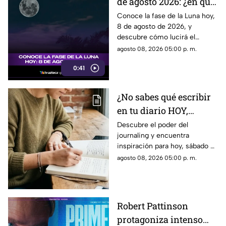
de agosto 2026: ¿en qué
etapa lunar estará esta
Conoce la fase de la Luna hoy,
8 de agosto de 2026, y
noche?
descubre cómo lucirá el
satélite natural durante esta
agosto 08, 2026 05:00 p. m.
noche.
0:41
¿No sabes qué escribir
en tu diario HOY,
sábado 8 de junio de
Descubre el poder del
journaling y encuentra
2026? Usa este journal
inspiración para hoy, sábado 8
prompt
de junio de 2026. Un prompt
agosto 08, 2026 05:00 p. m.
para reflexionar, crear y
conectar contigo mismo.
Robert Pattinson
protagoniza intenso