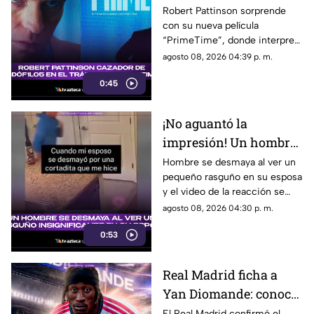
thriller ‘PrimeTime’
Robert Pattinson sorprende
con su nueva película
con un nuevo papel
“PrimeTime”, donde interpreta
como cazador
a un personaje dedicado a
agosto 08, 2026 04:39 p. m.
perseguir criminales.
0:45
¡No aguantó la
impresión! Un hombre
se desmaya al ver un
Hombre se desmaya al ver un
pequeño rasguño en su esposa
rasguño insignificante
y el video de la reacción se
en su esposa
vuelve viral en las redes
agosto 08, 2026 04:30 p. m.
sociales.
0:53
Real Madrid ficha a
Yan Diomande: conoce
al nuevo refuerzo que
El Real Madrid confirmó el