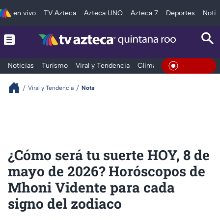
en vivo
TV Azteca
Azteca UNO
Azteca 7
Deportes
Notic
Noticias
Turismo
Viral y Tendencia
Clima
Tráfico
Deporte
En Vivo
Viral y Tendencia
Nota
¿Cómo será tu suerte HOY, 8 de
mayo de 2026? Horóscopos de
Mhoni Vidente para cada
signo del zodiaco