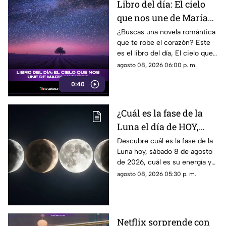
Libro del día: El cielo
que nos une de María
Vaquero
¿Buscas una novela romántica
que te robe el corazón? Este
es el libro del día, El cielo que
nos une, de María Vaquero.
agosto 08, 2026 06:00 p. m.
0:40
¿Cuál es la fase de la
Luna el día de HOY,
sábado 8 de agosto de
Descubre cuál es la fase de la
Luna hoy, sábado 8 de agosto
2026? Así se verá el
de 2026, cuál es su energía y
astro durante la noche
cómo nos podría afectar.
agosto 08, 2026 05:30 p. m.
Conoce todas las fases
lunares.
Netflix sorprende con