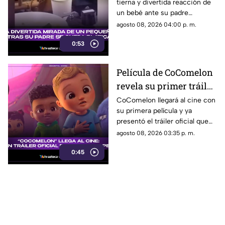
tierna y divertida reacción de
pequeño mientras su
un bebé ante su padre
padre se queda
distraído. Estos son todos los
agosto 08, 2026 04:00 p. m.
platicando
detalles al respecto.
0:53
Película de CoComelon
revela su primer tráiler
oficial y emociona a sus
CoComelon llegará al cine con
su primera película y ya
pequeños fans
presentó el tráiler oficial que
sorprendió a sus seguidores.
agosto 08, 2026 03:35 p. m.
0:45