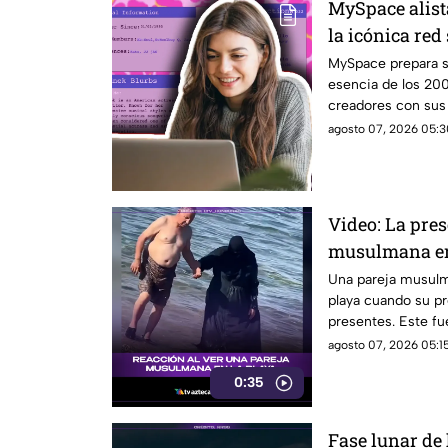
MySpace alist
la icónica red
revivir la ese
MySpace prepara s
esencia de los 20
creadores con sus f
social.
agosto 07, 2026 05:3
Video: La pre
musulmana en
reacciones
Una pareja musulma
playa cuando su pr
presentes. Este f
diversas reaccion
agosto 07, 2026 05:15
en el lugar.
0:35
Fase lunar de 