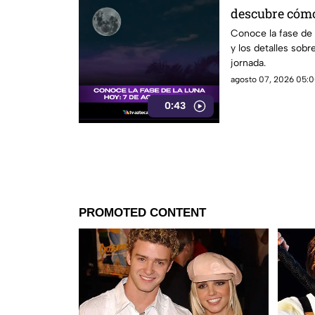
descubre cómo
significado
Conoce la fase de
y los detalles sobr
jornada.
agosto 07, 2026 05:0
0:43