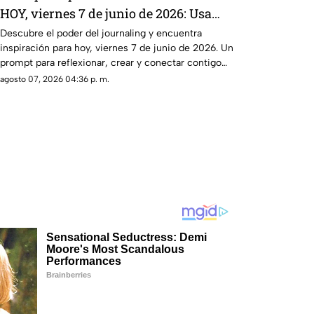
HOY, viernes 7 de junio de 2026: Usa
este journal prompt y termina tu día
Descubre el poder del journaling y encuentra
inspiración para hoy, viernes 7 de junio de 2026. Un
lleno de gratitud
prompt para reflexionar, crear y conectar contigo
mismo.
agosto 07, 2026 04:36 p. m.