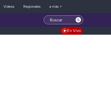
Regionales
Videos
a más +
En Vivo