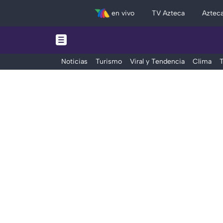
en vivo
TV Azteca
Aztec
Noticias
Turismo
Viral y Tendencia
Clima
T