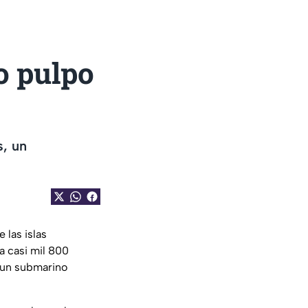
o pulpo
s, un
 las islas
a casi mil 800
n un submarino