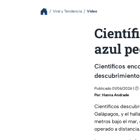
Viral y Tendencia
Video
Científ
azul p
Científicos enc
descubrimiento
Publicado 01/06/2026 | 🕑
Por:
Hanna Andrade
Científicos descubr
Galápagos, y el hall
metros bajo el mar, 
operado a distancia