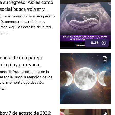
a su regreso: Así es como
 social busca volver y
ncia de los años 2000
u relanzamiento para recuperar la
00, conectando a músicos y
ans. Aquí los detalles de la red
0 p. m.
0:35
sencia de una pareja
 la playa provoca
na disfrutaba de un día en la
esencia llamó la atención de los
ue el momento que desató
es entre quienes se encontraban
 p. m.
hoy 7 de agosto de 2026: