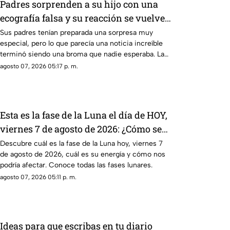
Padres sorprenden a su hijo con una
ecografía falsa y su reacción se vuelve
inolvidable
Sus padres tenían preparada una sorpresa muy
especial, pero lo que parecía una noticia increíble
terminó siendo una broma que nadie esperaba. La
reacción de su hijo asi quedó grabada.
agosto 07, 2026 05:17 p. m.
Esta es la fase de la Luna el día de HOY,
viernes 7 de agosto de 2026: ¿Cómo se
verá el astro durante la noche?
Descubre cuál es la fase de la Luna hoy, viernes 7
de agosto de 2026, cuál es su energía y cómo nos
podría afectar. Conoce todas las fases lunares.
agosto 07, 2026 05:11 p. m.
Ideas para que escribas en tu diario