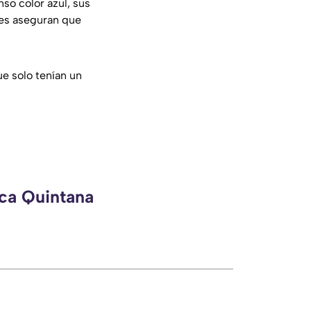
so color azul, sus
res aseguran que
ue solo tenían un
eca Quintana