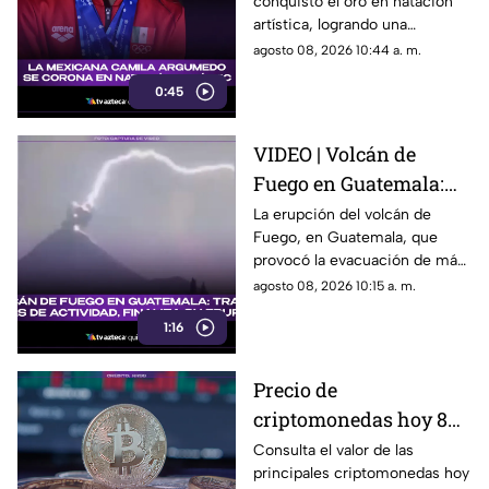
conquistó el oro en natación
natación artística
artística, logrando una
histórica victoria para el
agosto 08, 2026 10:44 a. m.
deporte nacional.
0:45
VIDEO | Volcán de
Fuego en Guatemala:
Tras 50 horas de
La erupción del volcán de
Fuego, en Guatemala, que
actividad, finaliza su
provocó la evacuación de más
erupción
de 1,700 personas, finalizó tras
agosto 08, 2026 10:15 a. m.
50 horas de actividad. Aquí los
1:16
detalles.
Precio de
criptomonedas hoy 8
de agosto 2026 en
Consulta el valor de las
principales criptomonedas hoy
México: consulta