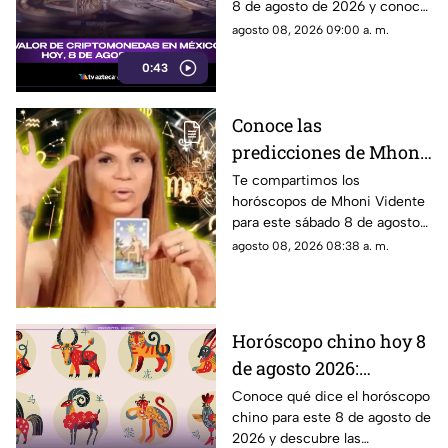
8 de agosto de 2026 y conoce
cuánto valen
cómo cotizan en México.
agosto 08, 2026 09:00 a. m.
0:43
Conoce las
predicciones de Mhoni
Vidente HOY, 8 de
Te compartimos los
horóscopos de Mhoni Vidente
agosto de 2026: ¿Qué le
para este sábado 8 de agosto
espera en este sábado a
de 2026 y sus predicciones
agosto 08, 2026 08:38 a. m.
cada signo del zodiaco?
para cada signo del zodiaco.
Todos los detalles.
Horóscopo chino hoy 8
de agosto 2026:
descubre qué te depara
Conoce qué dice el horóscopo
chino para este 8 de agosto de
el destino según tu
2026 y descubre las