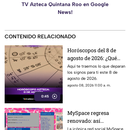
TV Azteca Quintana Roo en Google
News!
CONTENIDO RELACIONADO
Horóscopos del 8 de
agosto de 2026: ¿Qué
revelan los aztecas
Aquí te traemos lo que deparan
los signos para ti este 8 de
hoy?
agosto de 2026.
agosto 08, 2026 11:00 a. m.
0:45
MySpace regresa
renovado: así
funcionará la nueva
La icónica red social MySpace