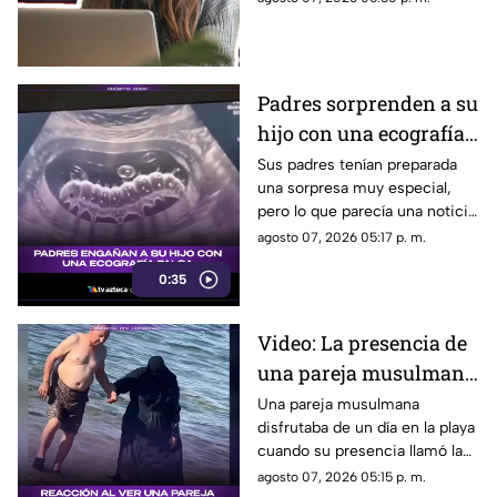
2000
creadores con sus fans. Aquí
los detalles de la red social.
Padres sorprenden a su
hijo con una ecografía
falsa y su reacción se
Sus padres tenían preparada
una sorpresa muy especial,
vuelve inolvidable
pero lo que parecía una noticia
increíble terminó siendo una
agosto 07, 2026 05:17 p. m.
broma que nadie esperaba. La
0:35
reacción de su hijo asi quedó
grabada.
Video: La presencia de
una pareja musulmana
en la playa provoca
Una pareja musulmana
disfrutaba de un día en la playa
reacciones
cuando su presencia llamó la
atención de los presentes.
agosto 07, 2026 05:15 p. m.