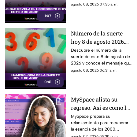
signo
predicciones para cada signo
agosto 08, 2026 07:35 a. m.
del zodiaco oriental.
1:07
Número de la suerte
hoy 8 de agosto 2026:
descubre qué dice la
Descubre el número de la
suerte de este 8 de agosto de
numerología para ti
2026 y conoce el mensaje que
la numerología tiene para ti.
agosto 08, 2026 06:31 a. m.
0:41
MySpace alista su
regreso: Así es como la
icónica red social
MySpace prepara su
relanzamiento para recuperar
busca volver y revivir
la esencia de los 2000,
la esencia de los años
conectando a músicos y
agosto 07, 2026 05:30 p. m.