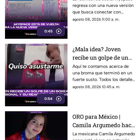
regresa con una nueva versión
versión de la red social
que busca conectar con
que marcó una época
usuarios de una nueva
agosto 08, 2026 11:00 a. m.
generación.
0:45
¿Mala idea? Joven
recibe un golpe de un
boxeador profesional y
Aquí te contamos acerca de
una broma que terminó en un
su reacción se vuelve
fuerte susto. Todos los detalles
viral en TikTok
sobre el video que se volvió
agosto 08, 2026 10:45 a. m.
viral en TikTok.
0:54
ORO para México |
Camila Argumedo hace
historia y se corona en
La mexicana Camila Argumedo