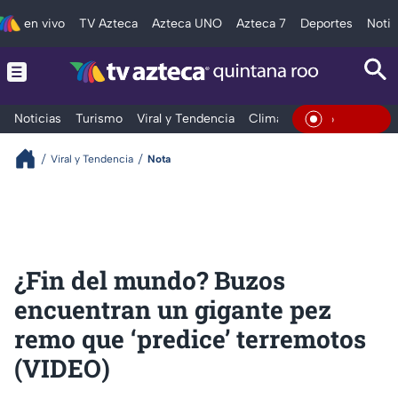
en vivo
TV Azteca
Azteca UNO
Azteca 7
Deportes
Notic
Noticias
Turismo
Viral y Tendencia
Clima
Tráfico
Deporte
En Vivo
Viral y Tendencia
Nota
¿Fin del mundo? Buzos
encuentran un gigante pez
remo que ‘predice’ terremotos
(VIDEO)