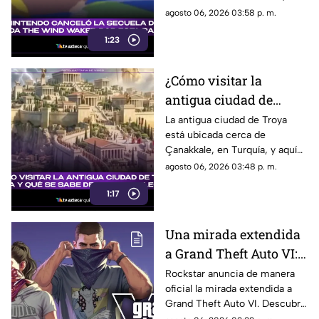
explicamos la razón
embargo, fue cancelada. Aquí
agosto 06, 2026 03:58 p. m.
los detalles al respecto.
1:23
¿Cómo visitar la
antigua ciudad de
Troya en Turquía y qué
La antigua ciudad de Troya
está ubicada cerca de
se sabe de su origen
Çanakkale, en Turquía, y aquí
legendario?
te explicamos todos los
agosto 06, 2026 03:48 p. m.
detalles al respecto.
1:17
Una mirada extendida
a Grand Theft Auto VI:
¿Cuándo, dónde y a qué
Rockstar anuncia de manera
oficial la mirada extendida a
hora de México se
Grand Theft Auto VI. Descubre
estrena este adelanto
fecha, horario, dónde verla y