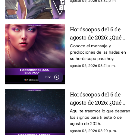
agosto 06, 2026 03:32 p. m.
de GTA?
qué puede mostrar este nuevo
avance.
Horóscopos del 6 de
agosto de 2026: ¿Qué
revelan las hadas hoy?
Conoce el mensaje y
predicciones de las hadas en
su horóscopo para hoy.
agosto 06, 2026 03:21 p. m.
1:12
Horóscopos del 6 de
agosto de 2026: ¿Qué
revelan los aztecas
Aquí te traemos lo que deparan
los signos para ti este 6 de
hoy?
agosto de 2026.
agosto 06, 2026 03:20 p. m.