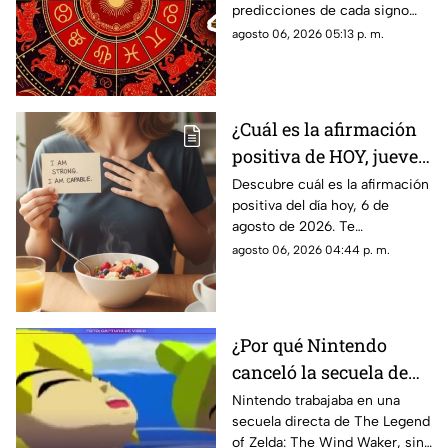
predicciones de cada signo
2026?
para el día de hoy, jueves 6 de
agosto 06, 2026 05:13 p. m.
agosto de 2026. ¿Qué te
depara el destino?
¿Cuál es la afirmación
positiva de HOY, jueves
6 de agosto de 2026?
Descubre cuál es la afirmación
positiva del día hoy, 6 de
Repite estas palabras y
agosto de 2026. Te
llena tu día de energía
compartimos un mensaje
agosto 06, 2026 04:44 p. m.
motivador para empezar con
energía y atraer abundancia.
¿Por qué Nintendo
canceló la secuela de
Zelda The Wind
Nintendo trabajaba en una
secuela directa de The Legend
Waker? Aquí te
of Zelda: The Wind Waker, sin