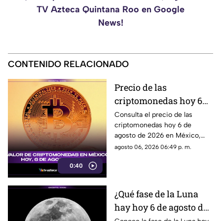
TV Azteca Quintana Roo en Google
News!
CONTENIDO RELACIONADO
Precio de las
criptomonedas hoy 6
de agosto de 2026 en
Consulta el precio de las
criptomonedas hoy 6 de
México: Bitcoin,
agosto de 2026 en México,
Ethereum y más
con las cotizaciones de
agosto 06, 2026 06:49 p. m.
Bitcoin, Ethereum y más.
0:40
¿Qué fase de la Luna
hay hoy 6 de agosto de
2026? Descubre cómo