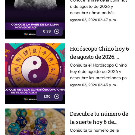
Conoce la fase de la Luna hoy
6 de agosto de 2026 y
se verá el satélite esta
descubre cómo podrá
noche
observarse el satélite natural
agosto 06, 2026 06:47 p. m.
durante la noche.
0:38
Horóscopo Chino hoy 6
de agosto de 2026:
predicciones para cada
Consulta el Horóscopo Chino
hoy 6 de agosto de 2026 y
signo del zodiaco chino
descubre las predicciones para
el amor, dinero, salud y trabajo.
agosto 06, 2026 06:45 p. m.
1:00
Descubre tu número de
la suerte hoy 6 de
agosto de 2026 según la
Consulta tu número de la