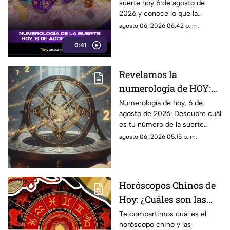
suerte hoy 6 de agosto de
numerología y su
2026 y conoce lo que la
significado
numerología revela para este
agosto 06, 2026 06:42 p. m.
día.
0:41
Revelamos la
numerología de HOY:
Conoce el número de la
Numerología de hoy, 6 de
agosto de 2026: Descubre cuál
suerte de este jueves 6
es tu número de la suerte
de agosto de 2026, para
según tu signo zodiacal.
agosto 06, 2026 05:15 p. m.
cada signo del zodiaco
Predicciones diarias para todo
el zodiaco.
Horóscopos Chinos de
Hoy: ¿Cuáles son las
predicciones para este
Te compartimos cuál es el
horóscopo chino y las
jueves 6 de agosto de