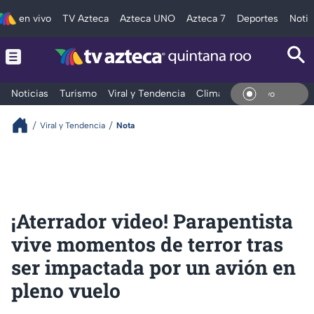
en vivo
TV Azteca
Azteca UNO
Azteca 7
Deportes
Notic
Noticias
Turismo
Viral y Tendencia
Clima
Tráfico
Deporte
En Vi
Viral y Tendencia
Nota
¡Aterrador video! Parapentista
vive momentos de terror tras
ser impactada por un avión en
pleno vuelo