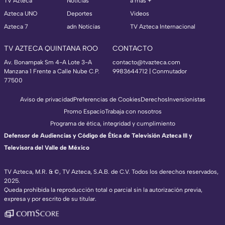
TV Azteca
Noticias
a más +
Azteca UNO
Deportes
Videos
Azteca 7
adn Noticias
TV Azteca Internacional
TV AZTECA QUINTANA ROO
CONTACTO
Av. Bonampak Sm 4-A Lote 3-A
contacto@tvazteca.com
Manzana 1 Frente a Calle Nube C.P.
9983644712 | Conmutador
77500
Aviso de privacidad
Preferencias de Cookies
Derechos
Inversionistas
Promo Espacio
Trabaja con nosotros
Programa de ética, integridad y cumplimiento
Defensor de Audiencias y Código de Ética de Televisión Azteca III y
Televisora del Valle de México
TV Azteca, M.R. & ©, TV Azteca, S.A.B. de C.V. Todos los derechos reservados,
2025.
Queda prohibida la reproducción total o parcial sin la autorización previa,
expresa y por escrito de su titular.