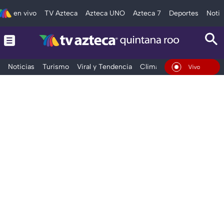
en vivo
TV Azteca
Azteca UNO
Azteca 7
Deportes
Notic
Noticias
Turismo
Viral y Tendencia
Clima
Tráfico
Deporte
En Vivo