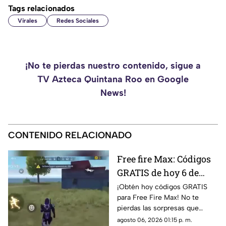
Tags relacionados
Virales
Redes Sociales
¡No te pierdas nuestro contenido, sigue a
TV Azteca Quintana Roo en Google
News!
CONTENIDO RELACIONADO
Free fire Max: Códigos
GRATIS de hoy 6 de
agosto de 2026.
¡Obtén hoy códigos GRATIS
para Free Fire Max! No te
pierdas las sorpresas que
traemos para ti en el mundo
agosto 06, 2026 01:15 p. m.