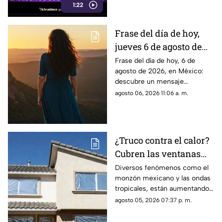
1:22
respecto.
Frase del día de hoy,
jueves 6 de agosto de
2026: Llénate de
Frase del día de hoy, 6 de
agosto de 2026, en México:
inspiración con estas
descubre un mensaje
palabras
inspirador para reflexionar y
agosto 06, 2026 11:06 a. m.
compartir con tus seres
queridos.
¿Truco contra el calor?
Cubren las ventanas
con papel aluminio,
Diversos fenómenos como el
monzón mexicano y las ondas
esto explica la ciencia
tropicales, están aumentando
las temperaturas en todo el
agosto 05, 2026 07:37 p. m.
país. Te contamos si el papel
aluminio en las ventanas es un