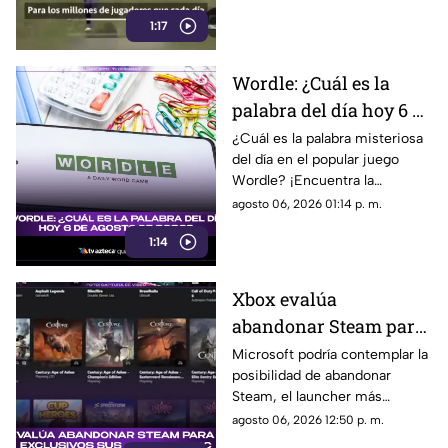
de los videojuegos. ¡Entérate
1:17
más aquí!
Wordle: ¿Cuál es la
palabra del día hoy 6 de
agosto de 2026?
¿Cuál es la palabra misteriosa
del día en el popular juego
Wordle? ¡Encuentra la
respuesta en la edición del 6
agosto 06, 2026 01:14 p. m.
de agosto de 2026!
1:14
Xbox evalúa
abandonar Steam para
hacer exclusivos sus
Microsoft podría contemplar la
posibilidad de abandonar
juegos en PC: Aquí los
Steam, el launcher más
detalles
popular del mercado de PC.
agosto 06, 2026 12:50 p. m.
Aquí todos los detalles al