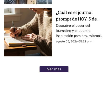
truco eficaz para el calor.
¿Cuál es el journal
prompt de HOY, 5 de
agosto de 2026? Utiliza
Descubre el poder del
journaling y encuentra
este texto para escribir
inspiración para hoy, miércoles
en tu diario y
5 de agosto de 2026. Un
agosto 05, 2026 05:22 p. m.
reflexionar sobre tu día
prompt para reflexionar, crear
y conectar contigo mismo.
Ver más