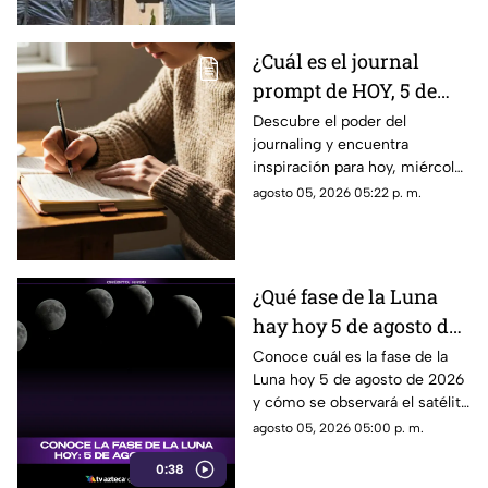
aluminio en las ventanas es un
truco eficaz para el calor.
¿Cuál es el journal
prompt de HOY, 5 de
agosto de 2026? Utiliza
Descubre el poder del
journaling y encuentra
este texto para escribir
inspiración para hoy, miércoles
en tu diario y
5 de agosto de 2026. Un
agosto 05, 2026 05:22 p. m.
reflexionar sobre tu día
prompt para reflexionar, crear
y conectar contigo mismo.
¿Qué fase de la Luna
hay hoy 5 de agosto de
2026? Descubre cómo
Conoce cuál es la fase de la
Luna hoy 5 de agosto de 2026
se verá el satélite esta
y cómo se observará el satélite
noche
natural durante la noche.
agosto 05, 2026 05:00 p. m.
0:38