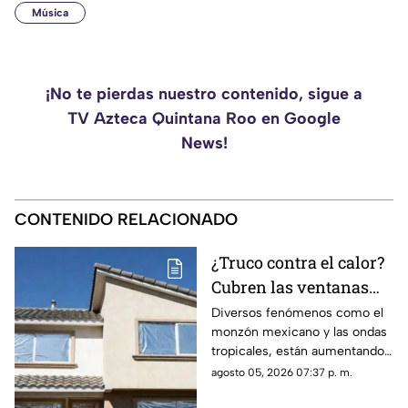
Música
¡No te pierdas nuestro contenido, sigue a
TV Azteca Quintana Roo en Google
News!
CONTENIDO RELACIONADO
¿Truco contra el calor?
Cubren las ventanas
con papel aluminio,
Diversos fenómenos como el
monzón mexicano y las ondas
esto explica la ciencia
tropicales, están aumentando
las temperaturas en todo el
agosto 05, 2026 07:37 p. m.
país. Te contamos si el papel