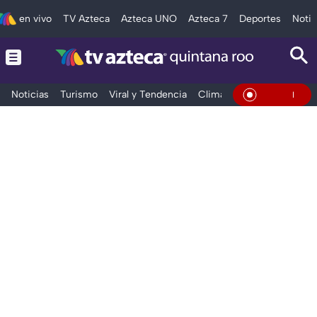
en vivo
TV Azteca
Azteca UNO
Azteca 7
Deportes
Notic
Noticias
Turismo
Viral y Tendencia
Clima
Tráfico
Deporte
En Vivo