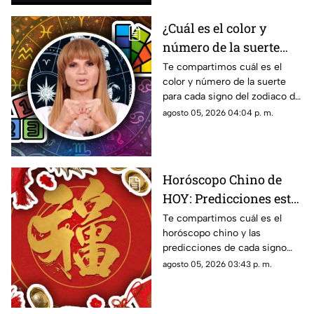
¿Cuál es el color y
número de la suerte
HOY, 5 de agosto de
Te compartimos cuál es el
color y número de la suerte
2026? Predicciones de
para cada signo del zodiaco de
Mhoni Vidente para
acuerdo al horóscopo de
agosto 05, 2026 04:04 p. m.
cada signo este
Mhoni Vidente de hoy, 5 de
miércoles
agosto.
Horóscopo Chino de
HOY: Predicciones este
5 de agosto de 2026
Te compartimos cuál es el
horóscopo chino y las
para cada signo del
predicciones de cada signo
zodiaco
para el día de hoy, miércoles 5
agosto 05, 2026 03:43 p. m.
de agosto de 2026. ¿Qué te
depara el destino?