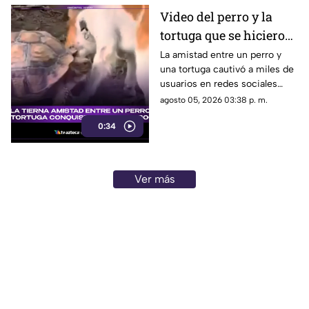
Video del perro y la
tortuga que se hicieron
amigos conquista las
La amistad entre un perro y
una tortuga cautivó a miles de
redes sociales por su
usuarios en redes sociales
ternura
gracias a un tierno video viral.
agosto 05, 2026 03:38 p. m.
0:34
Ver más