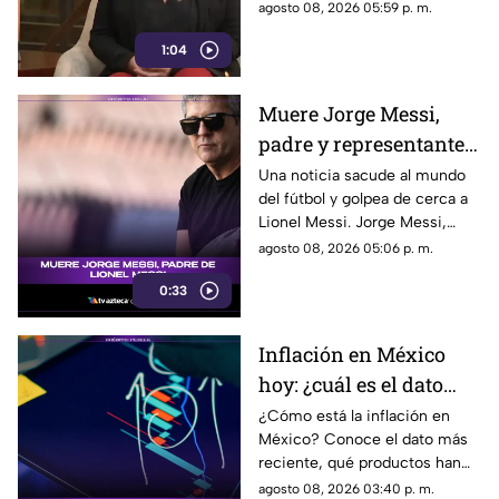
Chihuahua, quien habló sobre
agosto 08, 2026 05:59 p. m.
los nuevos lineamientos que,
1:04
de acuerdo con su postura,
podrían representar un riesgo
para la libertad de expresión y
Muere Jorge Messi,
convertirse en una forma de
padre y representante
censura impulsada desde el
Gobierno Federal.
de Lionel Messi
Una noticia sacude al mundo
del fútbol y golpea de cerca a
Lionel Messi. Jorge Messi,
padre y representante del astro
agosto 08, 2026 05:06 p. m.
argentino, ha fallecido. Conoce
0:33
los detalles tras la noticia.
Inflación en México
hoy: ¿cuál es el dato
actual?
¿Cómo está la inflación en
México? Conoce el dato más
reciente, qué productos han
subido de precio y cómo
agosto 08, 2026 03:40 p. m.