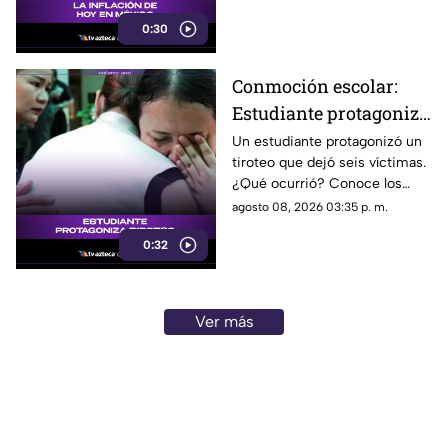
podría impactar a tu bolsillo.
0:30
Conmoción escolar:
Estudiante protagoniza
t1r0t30 con seis
Un estudiante protagonizó un
tiroteo que dejó seis víctimas.
víctimas
¿Qué ocurrió? Conoce los
detalles de esta tragedia.
agosto 08, 2026 03:35 p. m.
0:32
Ver más