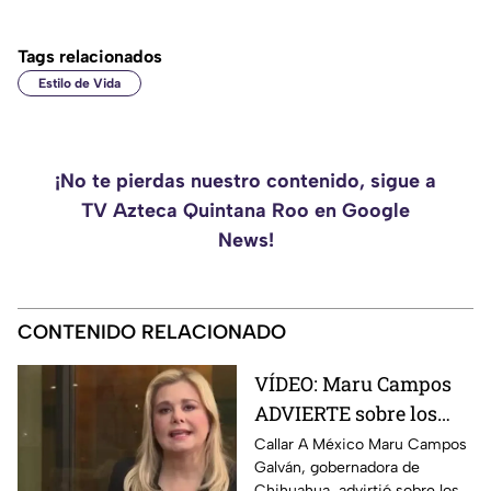
Tags relacionados
Estilo de Vida
¡No te pierdas nuestro contenido, sigue a
TV Azteca Quintana Roo en Google
News!
CONTENIDO RELACIONADO
VÍDEO: Maru Campos
ADVIERTE sobre los
RIESGOS de los nuevos
Callar A México Maru Campos
Galván, gobernadora de
lineamientos
Chihuahua, advirtió sobre los