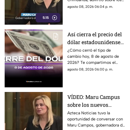
propuestos por el
riesgos que podrían
agosto 08, 2026 06:04 p. m.
Gobierno
representar los nuevos
5:15
lineamientos para los derechos
de las audiencias y la libertad
de expresión. Señaló que estas
Así cierra el precio del
disposiciones podrían
dólar estadounidense
utilizarse para sancionar a
medios y periodistas críticos,
HOY, sábado 8 de
¿Cómo cerró el tipo de
además de abrir la puerta a
cambio hoy, 8 de agosto de
agosto de 2026, en
que el poder determine qué
2026? Te compartimos el
Cancún
contenidos son información,
precio del dólar al cierre de
agosto 08, 2026 06:00 p. m.
opinión o motivo de sanción.
hoy en Cancún, así como el
resto de las divisas.
VÍDEO: Maru Campus
sobre los nuevos
lineamientos y señala
Azteca Noticias tuvo la
oportunidad de conversar con
que son un riesgo para
Maru Campos, gobernadora de
la libertad de expresión