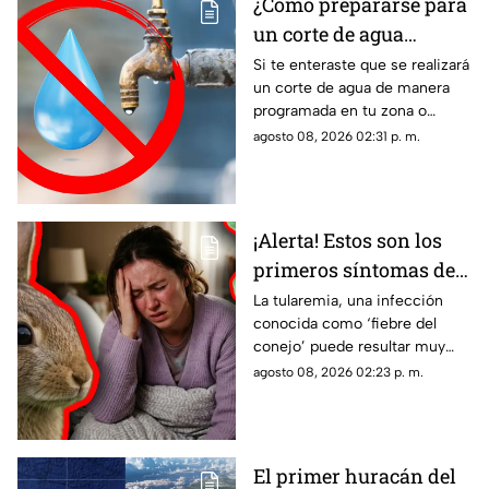
¿Cómo prepararse para
un corte de agua
programado? Esto
Si te enteraste que se realizará
un corte de agua de manera
puedes hacer ante la
programada en tu zona o
suspensión del servicio
simplemente de quedaste sin
agosto 08, 2026 02:31 p. m.
servicio, estos consejos te
pueden servir.
¡Alerta! Estos son los
primeros síntomas de
la ‘fiebre del conejo’ y lo
La tularemia, una infección
conocida como ‘fiebre del
que debes saber sobre
conejo’ puede resultar muy
el contagio de
grave y aquí te compartimos
agosto 08, 2026 02:23 p. m.
tularemia
los primeros síntomas que
debes conocer.
El primer huracán del