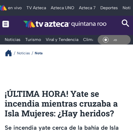
en vivo
TV Azteca
Azteca UNO
Azteca 7
Deportes
Notic
Noticias
Turismo
Viral y Tendencia
Clima
Tráfico
Deporte
En Vi
Noticias
Nota
¡ÚLTIMA HORA! Yate se
incendia mientras cruzaba a
Isla Mujeres: ¿Hay heridos?
Se incendia yate cerca de la bahía de Isla