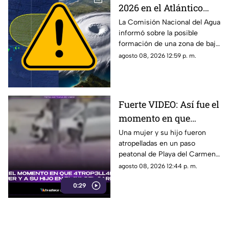
2026 en el Atlántico
podría formarse en 7
La Comisión Nacional del Agua
informó sobre la posible
días: ¿Cuál es la
formación de una zona de baja
probabilidad de
presión en el Atlántico, misma
agosto 08, 2026 12:59 p. m.
desarrollo ciclónico?
que podría evolucionar en
huracán.
Fuerte VIDEO: Así fue el
momento en que
4tr0p3ll4n a una mujer
Una mujer y su hijo fueron
atropelladas en un paso
y a su hijo en un paso
peatonal de Playa del Carmen.
peatonal de Playa del
Cámara de seguridad captó el
agosto 08, 2026 12:44 p. m.
Carmen
momento exacto en que
0:29
ocurrieron los hechos.