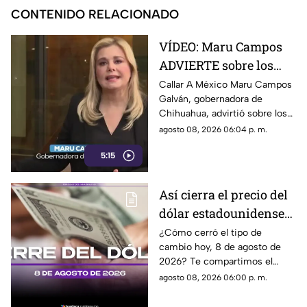
CONTENIDO RELACIONADO
VÍDEO: Maru Campos
ADVIERTE sobre los
RIESGOS de los nuevos
Callar A México Maru Campos
Galván, gobernadora de
lineamientos
Chihuahua, advirtió sobre los
propuestos por el
riesgos que podrían
agosto 08, 2026 06:04 p. m.
Gobierno
representar los nuevos
5:15
lineamientos para los derechos
de las audiencias y la libertad
de expresión. Señaló que estas
Así cierra el precio del
disposiciones podrían
dólar estadounidense
utilizarse para sancionar a
medios y periodistas críticos,
HOY, sábado 8 de
¿Cómo cerró el tipo de
además de abrir la puerta a
cambio hoy, 8 de agosto de
agosto de 2026, en
que el poder determine qué
2026? Te compartimos el
Cancún
contenidos son información,
precio del dólar al cierre de
agosto 08, 2026 06:00 p. m.
opinión o motivo de sanción.
hoy en Cancún, así como el
resto de las divisas.