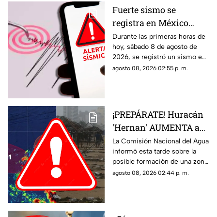
Fuerte sismo se
registra en México
HOY, sábado 8 de
Durante las primeras horas de
hoy, sábado 8 de agosto de
agosto de 2026: ¿Dónde
2026, se registró un sismo en
fue el epicentro del
México. Te decimos en donde
agosto 08, 2026 02:55 p. m.
temblor de este día?
ocurrió y cuál fue su magnitud.
¡PREPÁRATE! Huracán
'Hernan' AUMENTA a
70% su probabilidad de
La Comisión Nacional del Agua
informó esta tarde sobre la
desarrollo y esta es la
posible formación de una zona
ubicación exacta del
de baja presión con potencial
agosto 08, 2026 02:44 p. m.
potencial ciclón
ciclónico en el Pacífico. Aquí
tropical
los detalles.