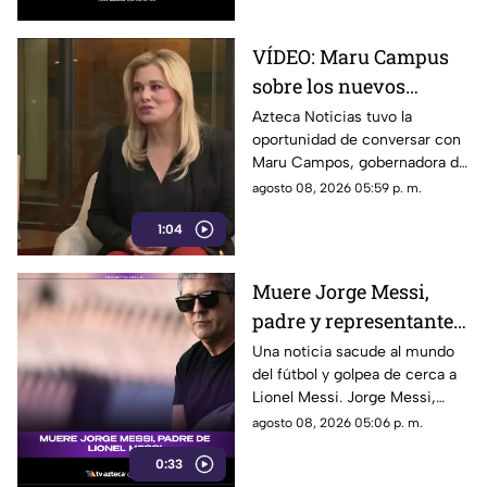
VÍDEO: Maru Campus
sobre los nuevos
lineamientos y señala
Azteca Noticias tuvo la
oportunidad de conversar con
que son un riesgo para
Maru Campos, gobernadora de
la libertad de expresión
Chihuahua, quien habló sobre
agosto 08, 2026 05:59 p. m.
los nuevos lineamientos que,
1:04
de acuerdo con su postura,
podrían representar un riesgo
para la libertad de expresión y
Muere Jorge Messi,
convertirse en una forma de
padre y representante
censura impulsada desde el
Gobierno Federal.
de Lionel Messi
Una noticia sacude al mundo
del fútbol y golpea de cerca a
Lionel Messi. Jorge Messi,
padre y representante del astro
agosto 08, 2026 05:06 p. m.
argentino, ha fallecido. Conoce
0:33
los detalles tras la noticia.