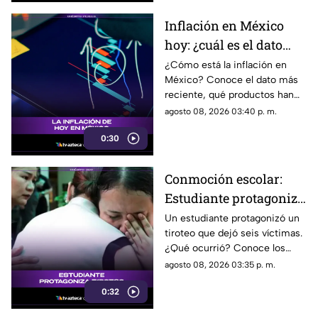
Inflación en México
hoy: ¿cuál es el dato
actual?
¿Cómo está la inflación en
México? Conoce el dato más
reciente, qué productos han
subido de precio y cómo
agosto 08, 2026 03:40 p. m.
podría impactar a tu bolsillo.
0:30
Conmoción escolar:
Estudiante protagoniza
t1r0t30 con seis
Un estudiante protagonizó un
tiroteo que dejó seis víctimas.
víctimas
¿Qué ocurrió? Conoce los
detalles de esta tragedia.
agosto 08, 2026 03:35 p. m.
0:32