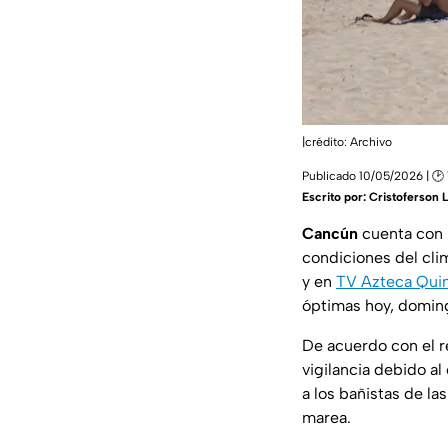
|crédito: Archivo
Publicado 10/05/2026 | 🕑 
Escrito por:
Cristoferson 
Cancún
cuenta con 
condiciones del cli
y en
TV Azteca Qui
óptimas hoy, domin
De acuerdo con el r
vigilancia debido al
a los bañistas de la
marea.