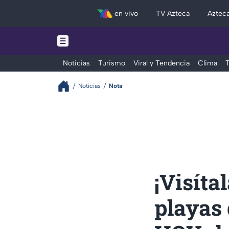
en vivo
TV Azteca
Aztec
Noticias
Turismo
Viral y Tendencia
Clima
T
Noticias
Nota
¡Visíta
playas