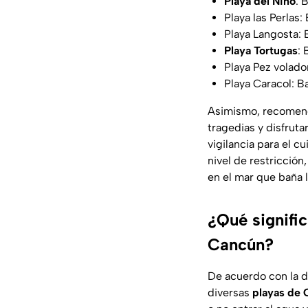
Playa del Niño
: 
Playa las Perlas:
Playa Langosta: 
Playa Tortugas
: 
Playa Pez volado
Playa Caracol: B
Asimismo, recomenda
tragedias y disfruta
vigilancia para el c
nivel de restricción
en el mar que baña 
¿Qué signific
Cancún?
De acuerdo con la 
diversas
playas de