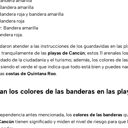
Bandera amarilla
 Bandera amarilla
Bandera roja y bandera amarilla
Bandera roja
r: Bandera amarilla
andera roja.
ron atender a las instrucciones de los guardavidas en las pla
r tranquilamente de las
playas de Cancún
; estos 11 arenales l
uidado de la ciudadanía y el turismo; además, los colores de la
, siendo el verde el que indica que todo está bien y puedes n
las
costas de Quintana Roo
.
an los colores de las banderas en las pl
dependencia antes mencionada, los
colores de las banderas
qu
 Cancún
tienen significado y miden el nivel de riesgo para que