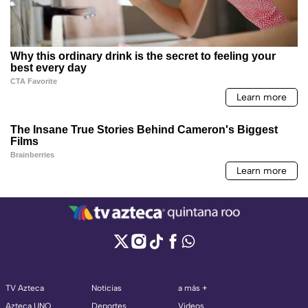
TV Azteca
Noticias
a más +
Azteca UNO
Deportes
Videos