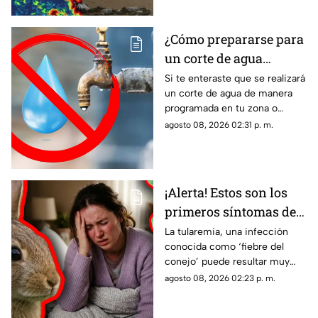
tropical
¿Cómo prepararse para
un corte de agua
programado? Esto
Si te enteraste que se realizará
un corte de agua de manera
puedes hacer ante la
programada en tu zona o
suspensión del servicio
simplemente de quedaste sin
agosto 08, 2026 02:31 p. m.
servicio, estos consejos te
pueden servir.
¡Alerta! Estos son los
primeros síntomas de
la ‘fiebre del conejo’ y lo
La tularemia, una infección
conocida como ‘fiebre del
que debes saber sobre
conejo’ puede resultar muy
el contagio de
grave y aquí te compartimos
agosto 08, 2026 02:23 p. m.
tularemia
los primeros síntomas que
debes conocer.