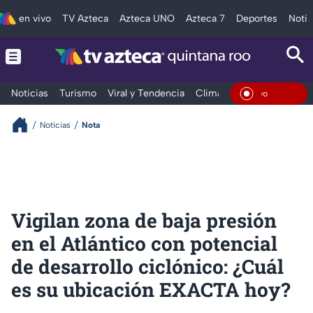
en vivo
TV Azteca
Azteca UNO
Azteca 7
Deportes
Notic
Noticias
Turismo
Viral y Tendencia
Clima
Tráfico
Deporte
En Viv
Noticias
Nota
Vigilan zona de baja presión
en el Atlántico con potencial
de desarrollo ciclónico: ¿Cuál
es su ubicación EXACTA hoy?