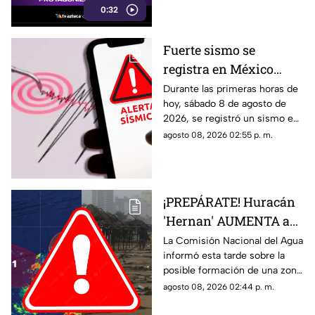
0:32
Fuerte sismo se
registra en México
HOY, sábado 8 de
Durante las primeras horas de
hoy, sábado 8 de agosto de
agosto de 2026: ¿Dónde
2026, se registró un sismo en
fue el epicentro del
México. Te decimos en donde
agosto 08, 2026 02:55 p. m.
temblor de este día?
ocurrió y cuál fue su magnitud.
¡PREPÁRATE! Huracán
'Hernan' AUMENTA a
70% su probabilidad de
La Comisión Nacional del Agua
informó esta tarde sobre la
desarrollo y esta es la
posible formación de una zona
ubicación exacta del
de baja presión con potencial
agosto 08, 2026 02:44 p. m.
potencial ciclón
ciclónico en el Pacífico. Aquí
los detalles.