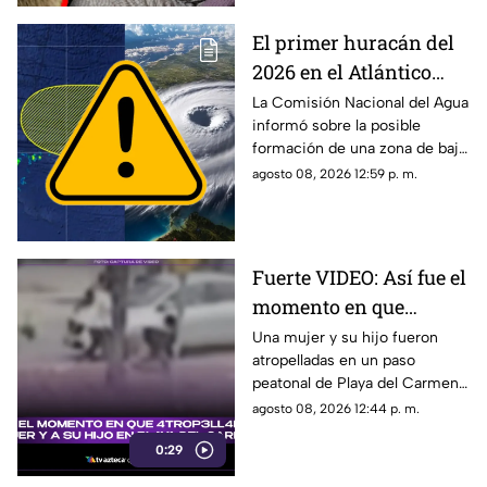
El primer huracán del
2026 en el Atlántico
podría formarse en 7
La Comisión Nacional del Agua
informó sobre la posible
días: ¿Cuál es la
formación de una zona de baja
probabilidad de
presión en el Atlántico, misma
agosto 08, 2026 12:59 p. m.
desarrollo ciclónico?
que podría evolucionar en
huracán.
Fuerte VIDEO: Así fue el
momento en que
4tr0p3ll4n a una mujer
Una mujer y su hijo fueron
atropelladas en un paso
y a su hijo en un paso
peatonal de Playa del Carmen.
peatonal de Playa del
Cámara de seguridad captó el
agosto 08, 2026 12:44 p. m.
Carmen
momento exacto en que
0:29
ocurrieron los hechos.