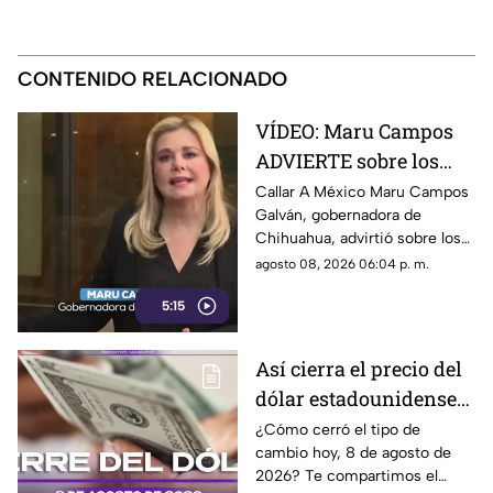
CONTENIDO RELACIONADO
VÍDEO: Maru Campos
ADVIERTE sobre los
RIESGOS de los nuevos
Callar A México Maru Campos
Galván, gobernadora de
lineamientos
Chihuahua, advirtió sobre los
propuestos por el
riesgos que podrían
agosto 08, 2026 06:04 p. m.
Gobierno
representar los nuevos
5:15
lineamientos para los derechos
de las audiencias y la libertad
de expresión. Señaló que estas
Así cierra el precio del
disposiciones podrían
dólar estadounidense
utilizarse para sancionar a
medios y periodistas críticos,
HOY, sábado 8 de
¿Cómo cerró el tipo de
además de abrir la puerta a
cambio hoy, 8 de agosto de
agosto de 2026, en
que el poder determine qué
2026? Te compartimos el
Cancún
contenidos son información,