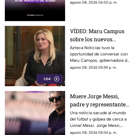
precio del dólar al cierre de
agosto 08, 2026 06:00 p. m.
opinión o motivo de sanción.
hoy en Cancún, así como el
resto de las divisas.
VÍDEO: Maru Campus
sobre los nuevos
lineamientos y señala
Azteca Noticias tuvo la
oportunidad de conversar con
que son un riesgo para
Maru Campos, gobernadora de
la libertad de expresión
Chihuahua, quien habló sobre
agosto 08, 2026 05:59 p. m.
los nuevos lineamientos que,
1:04
de acuerdo con su postura,
podrían representar un riesgo
para la libertad de expresión y
Muere Jorge Messi,
convertirse en una forma de
padre y representante
censura impulsada desde el
Gobierno Federal.
de Lionel Messi
Una noticia sacude al mundo
del fútbol y golpea de cerca a
Lionel Messi. Jorge Messi,
padre y representante del astro
agosto 08, 2026 05:06 p. m.