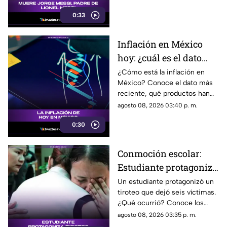
argentino, ha fallecido. Conoce
0:33
los detalles tras la noticia.
Inflación en México
hoy: ¿cuál es el dato
actual?
¿Cómo está la inflación en
México? Conoce el dato más
reciente, qué productos han
subido de precio y cómo
agosto 08, 2026 03:40 p. m.
podría impactar a tu bolsillo.
0:30
Conmoción escolar:
Estudiante protagoniza
t1r0t30 con seis
Un estudiante protagonizó un
tiroteo que dejó seis víctimas.
víctimas
¿Qué ocurrió? Conoce los
detalles de esta tragedia.
agosto 08, 2026 03:35 p. m.