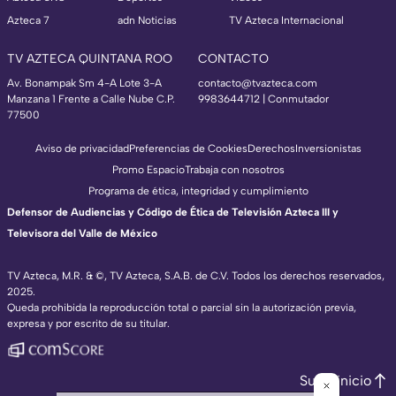
Azteca 7
adn Noticias
TV Azteca Internacional
TV AZTECA QUINTANA ROO
CONTACTO
Av. Bonampak Sm 4-A Lote 3-A
contacto@tvazteca.com
Manzana 1 Frente a Calle Nube C.P.
9983644712 | Conmutador
77500
Aviso de privacidad
Preferencias de Cookies
Derechos
Inversionistas
Promo Espacio
Trabaja con nosotros
Programa de ética, integridad y cumplimiento
Defensor de Audiencias y Código de Ética de Televisión Azteca III y
Televisora del Valle de México
TV Azteca, M.R. & ©, TV Azteca, S.A.B. de C.V. Todos los derechos reservados,
2025.
Queda prohibida la reproducción total o parcial sin la autorización previa,
expresa y por escrito de su titular.
Subir inicio