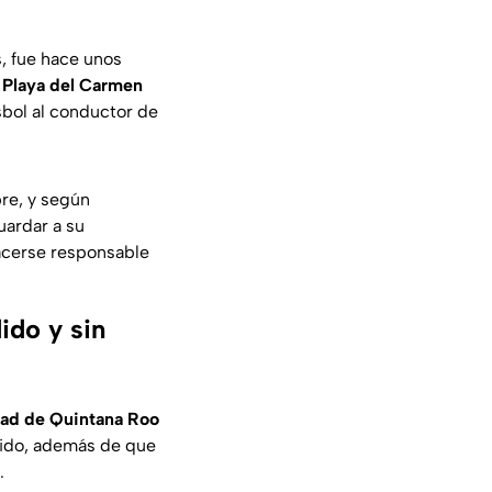
, fue hace unos
e Playa del Carmen
sbol al conductor de
bre, y según
uardar a su
hacerse responsable
ido y sin
dad de Quintana Roo
dido, además de que
.