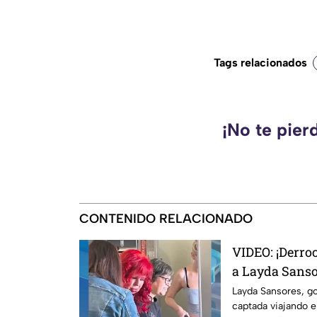
Tags relacionados
¡No te pier
CONTENIDO RELACIONADO
VIDEO: ¡Derro
a Layda Sanso
clase a Madri
Layda Sansores, g
captada viajando 
titular del D