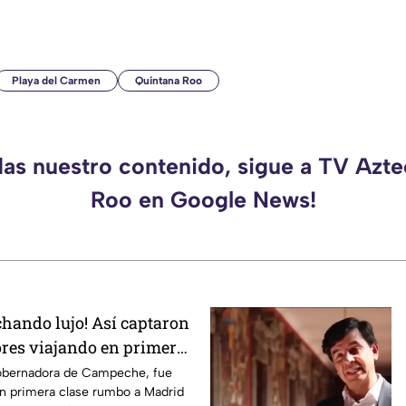
Playa del Carmen
Quintana Roo
das nuestro contenido, sigue a TV Azt
Roo en Google News!
chando lujo! Así captaron
res viajando en primera
d; iba con su hermana
obernadora de Campeche, fue
en primera clase rumbo a Madrid
IF de Campeche