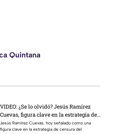
eca Quintana
VIDEO: ¿Se lo olvidó? Jesús Ramírez
Cuevas, figura clave en la estrategia de
censura del gobierno, criticaba la
Jesús Ramírez Cuevas, hoy señalado como una
figura clave en la estrategia de censura del
publicidad para censurar a medios