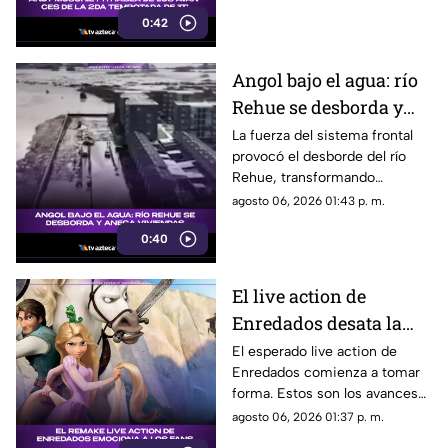
segunda temporada, una
0:42
decisión que podría cambiar la
forma en que conocemos la
historia de Pennywise.
Angol bajo el agua: río
Rehue se desborda y
anega viviendas
La fuerza del sistema frontal
provocó el desborde del río
Rehue, transformando
distintos sectores de Angol en
agosto 06, 2026 01:43 p. m.
zonas inundadas. Esto fue lo
0:40
que paso:
El live action de
Enredados desata la
emoción entre los
El esperado live action de
Enredados comienza a tomar
seguidores: los
forma. Estos son los avances
primeros avances son
que ya generan conversación.
agosto 06, 2026 01:37 p. m.
estos