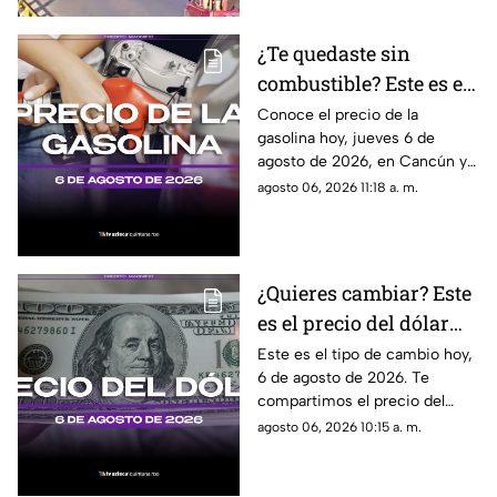
¿Te quedaste sin
combustible? Este es el
precio de la gasolina en
Conoce el precio de la
gasolina hoy, jueves 6 de
Quintana Roo HOY,
agosto de 2026, en Cancún y
jueves 6 de agosto de
el resto de Quintana Roo. Este
agosto 06, 2026 11:18 a. m.
2026
es el costo del combustible en
el estado.
¿Quieres cambiar? Este
es el precio del dólar
estadounidense HOY, 6
Este es el tipo de cambio hoy,
6 de agosto de 2026. Te
de agosto de 2026 en
compartimos el precio del
Cancún
dólar hoy en Cancún, así como
agosto 06, 2026 10:15 a. m.
el resto de las divisas en
México.