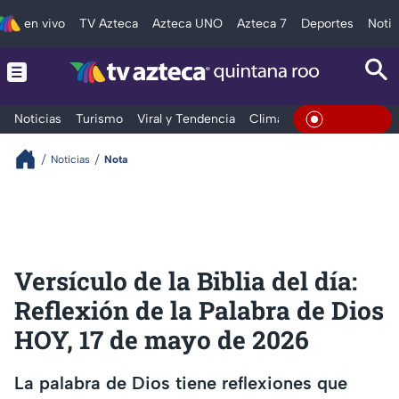
en vivo
TV Azteca
Azteca UNO
Azteca 7
Deportes
Notic
Noticias
Turismo
Viral y Tendencia
Clima
Tráfico
Deporte
En Vivo
Noticias
Nota
Versículo de la Biblia del día:
Reflexión de la Palabra de Dios
HOY, 17 de mayo de 2026
La palabra de Dios tiene reflexiones que