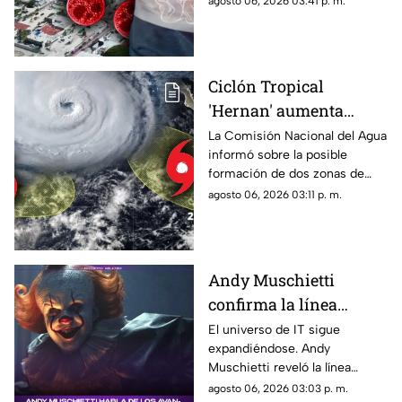
agosto 06, 2026 03:41 p. m.
contagiados de
sobre las medidas que se
ciclosporiasis
están tomando en el estado.
Ciclón Tropical
'Hernan' aumenta
probabilidad de
La Comisión Nacional del Agua
informó sobre la posible
formación: Vigilan dos
formación de dos zonas de
zonas de baja presión
baja presión con potencial
agosto 06, 2026 03:11 p. m.
con probablidad de
ciclónico en el Pacífico. Aquí
desarrollo ciclónico
su ubicación.
Andy Muschietti
confirma la línea
temporal de la segunda
El universo de IT sigue
expandiéndose. Andy
temporada de 'IT'
Muschietti reveló la línea
temporal que seguirá la
agosto 06, 2026 03:03 p. m.