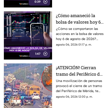
0:39
¿Cómo amaneció la
bolsa de valores hoy 6
de agosto de 2026?
¿Cómo se comportaron las
acciones en la bolsa de valores
hoy 6 de agosto de 2026?
Encuentra todos los detalles
agosto 06, 2026 01:17 p. m.
sobre la apertura del mercado.
1:47
¡ATENCIÓN! Cierran
tramo del Periférico de
Mérida; esta la razón y
Una movilización de personas
provocó el cierre de un tramo
las vías alternas
del Periférico de Mérida, te
contamos la razón y cuáles son
agosto 06, 2026 12:00 p. m.
las vías alternas.