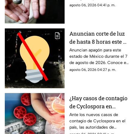
detalles.
agosto 06, 2026 04:41 p. m.
Anuncian corte de luz
de hasta 8 horas este 7
de agosto de 2026: ¿A
Anuncian apagón para este
estado de México durante el 7
qué hora inicia el
de agosto de 2026. Conoce el
apagón y quiénes se
horario y las colonias que se
agosto 06, 2026 04:27 p. m.
quedarán sin
verán afectadas con el corte
electricidad en México?
de luz.
¿Hay casos de contagio
de Cyclospora en
Quintana Roo? Esto
Ante los nuevos casos de
contagio de Cyclospora en el
dicen las autoridades
país, las autoridades de
sobre los turistas
Quintana Roo informaron