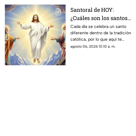
Santoral de HOY:
¿Cuáles son los santos
que se celebran este
Cada día se celebra un santo
diferente dentro de la tradición
jueves 6 de agosto de
católica, por lo que aquí te
2026?
compartimos el santoral
agosto 06, 2026 10:10 a. m.
completo de hoy, jueves 6 de
agosto.