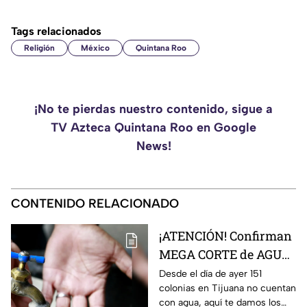
Tags relacionados
Religión
México
Quintana Roo
¡No te pierdas nuestro contenido, sigue a
TV Azteca Quintana Roo en Google
News!
CONTENIDO RELACIONADO
¡ATENCIÓN! Confirman
MEGA CORTE de AGUA
en más de 150 colonias,
Desde el día de ayer 151
colonias en Tijuana no cuentan
aquí la lista completa
con agua, aquí te damos los