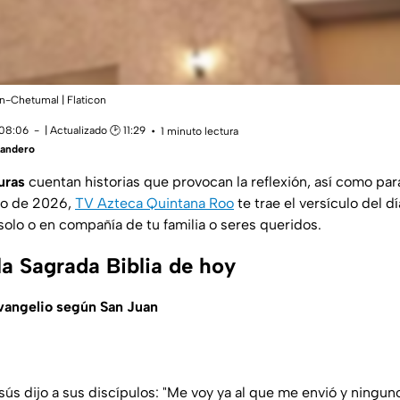
n-Chetumal | Flaticon
 08:06
| Actualizado 🕑 11:29
1 minuto lectura
Landero
uras
cuentan historias que provocan la reflexión, así como pa
yo de 2026,
TV Azteca Quintana Roo
te trae el versículo del dí
solo o en compañía de tu familia o seres queridos.
la Sagrada Biblia de hoy
Evangelio según San Juan
sús dijo a sus discípulos: "Me voy ya al que me envió y ningu