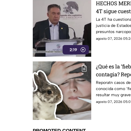
HECHOS MERI
4T sigue cues
señalamientos
La 4T ha cuestiona
justicia de Estado
narc0polít1c
presuntos narcopo
de testigos prote
agosto 07, 2026 05:2
mantiene bajo la 
2:19
Inzunza y otros fu
¿Qué es la ‘fie
contagia? Rep
y genera alert
Reporatn casos de 
conocida como ‘fi
resultar muy grav
se contagia.
agosto 07, 2026 05:01