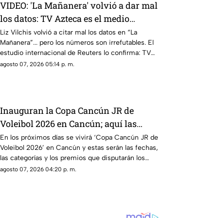
VIDEO: 'La Mañanera' volvió a dar mal
los datos: TV Azteca es el medio
tradicional con mayor alcance y
Liz Vilchis volvió a citar mal los datos en “La
Mañanera”... pero los números son irrefutables. El
credibilidad de México
estudio internacional de Reuters lo confirma: TV
Azteca es el medio tradicional con mayor alcance y
agosto 07, 2026 05:14 p. m.
credibilidad de México. Contra la evidencia, nadie
puede.
Inauguran la Copa Cancún JR de
Voleibol 2026 en Cancún; aquí las
fechas, categorías y premios
En los próximos días se vivirá ‘Copa Cancún JR de
Voleibol 2026’ en Cancún y estas serán las fechas,
las categorías y los premios que disputarán los
equipos.
agosto 07, 2026 04:20 p. m.