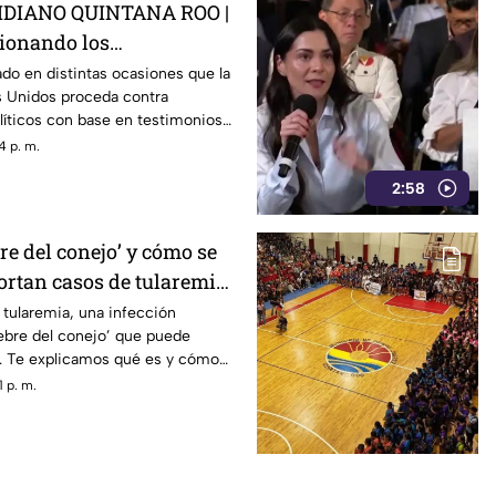
DIANO QUINTANA ROO |
tionando los
 de E.E.U.U contra
do en distintas ocasiones que la
s Unidos proceda contra
0s como Rocha Moya
líticos con base en testimonios
gidos, un mecanismo que
4 p. m.
mira a Rocha Moya, Enrique
2:58
ncionarios morenistas.
bre del conejo’ y cómo se
ortan casos de tularemia
a en la población
tularemia, una infección
ebre del conejo’ que puede
e. Te explicamos qué es y cómo
 p. m.