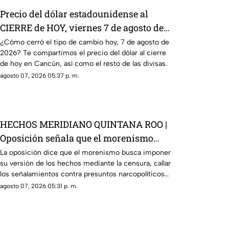
Precio del dólar estadounidense al
CIERRE de HOY, viernes 7 de agosto de
2026, en Cancún
¿Cómo cerró el tipo de cambio hoy, 7 de agosto de
2026? Te compartimos el precio del dólar al cierre
de hoy en Cancún, así como el resto de las divisas.
agosto 07, 2026 05:37 p. m.
HECHOS MERIDIANO QUINTANA ROO |
Oposición señala que el morenismo
quiere imponer su versión de los
La oposición dice que el morenismo busca imponer
su versión de los hechos mediante la censura, callar
hechos usando la censura
los señalamientos contra presuntos narcopolíticos
de la 4T y presentar a la oposición como la villana.
agosto 07, 2026 05:31 p. m.