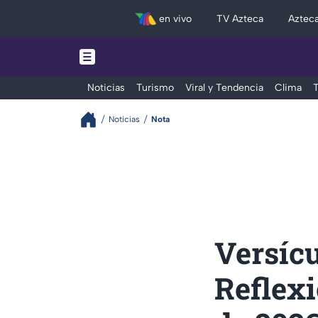
en vivo
TV Azteca
Aztec
Noticias
Turismo
Viral y Tendencia
Clima
T
Noticias
Nota
Versícu
Reflex