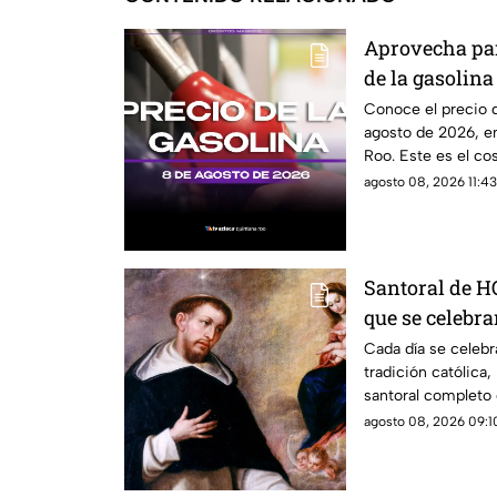
Aprovecha para
de la gasolina
de 2026, en Q
Conoce el precio d
agosto de 2026, e
Roo. Este es el co
agosto 08, 2026 11:43
Santoral de H
que se celebra
de 2026?
Cada día se celebr
tradición católica
santoral completo 
agosto 08, 2026 09:10