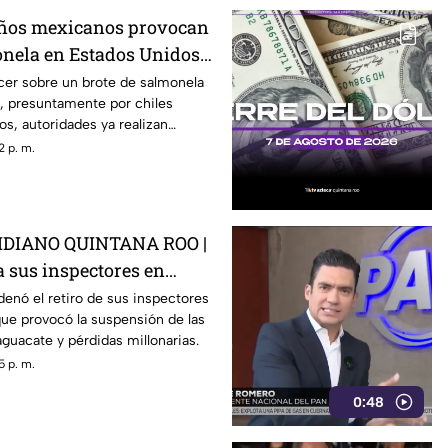
eños mexicanos provocan
onela en Estados Unidos?
ber
cer sobre un brote de salmonela
, presuntamente por chiles
s, autoridades ya realizan
2 p. m.
DIANO QUINTANA ROO |
 a sus inspectores en
rovocá la suspensión de
enó el retiro de sus inspectores
ue provocó la suspensión de las
 de aguacate
guacate y pérdidas millonarias.
5 p. m.
0:48