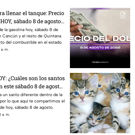
 llenar el tanque: Precio
 HOY, sábado 8 de agosto
uintana Roo
e la gasolina hoy, sábado 8 de
n Cancún y el resto de Quintana
sto del combustible en el estado.
 a. m.
OY: ¿Cuáles son los santos
n este sábado 8 de agosto
a un santo diferente dentro de la
, por lo que aquí te compartimos el
de hoy, sábado 8 de agosto.
 a. m.