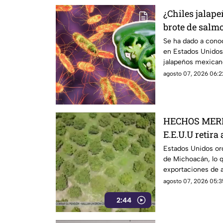
¿Chiles jalap
brote de salm
Esto debes sa
Se ha dado a cono
en Estados Unidos
jalapeños mexicano
investigación.
agosto 07, 2026 06:2
HECHOS MERI
E.E.U.U retira
Michoacán y p
Estados Unidos ord
de Michoacán, lo q
exportaciones
exportaciones de a
agosto 07, 2026 05:3
2:44