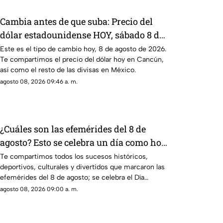
Cambia antes de que suba: Precio del
dólar estadounidense HOY, sábado 8 de
agosto de 2026, en Cancún
Este es el tipo de cambio hoy, 8 de agosto de 2026.
Te compartimos el precio del dólar hoy en Cancún,
así como el resto de las divisas en México.
agosto 08, 2026 09:46 a. m.
¿Cuáles son las efemérides del 8 de
agosto? Esto se celebra un día como hoy
en México y el mundo
Te compartimos todos los sucesos históricos,
deportivos, culturales y divertidos que marcaron las
efemérides del 8 de agosto; se celebra el Día
Mundial de los Gatos.
agosto 08, 2026 09:00 a. m.