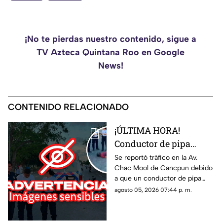
¡No te pierdas nuestro contenido, sigue a
TV Azteca Quintana Roo en Google
News!
CONTENIDO RELACIONADO
¡ÚLTIMA HORA!
Conductor de pipa
atropella a un hombre
Se reportó tráfico en la Av.
Chac Mool de Cancpun debido
en Av. Chac Mool de
a que un conductor de pipa
Cancún; esto se sabe
atropelló a un hombre.
agosto 05, 2026 07:44 p. m.
Autoridades arribaron al lugar.