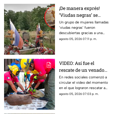
¡De manera exprés!
‘Viudas negras’ se
casan con soldados
Un grupo de mujeres llamadas
‘viudas negras’ fueron
para cobrar
descubiertas gracias a una
indemnizaciones
investigación que reveló que
agosto 05, 2026 07:11 p. m.
se casan con soldados para
cobrar indemnizaciones.
VIDEO: Así fue el
rescate de un venado
cola blanca en
En redes sociales comenzó a
circular el video del momento
Cozumel; quedó
en el que lograron rescatar a
atrapado en una malla
un venado cola blanca en
agosto 05, 2026 07:03 p. m.
ciclónica
Cozumel. El ejemplar estaba
atorado en una malla.