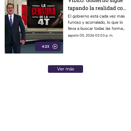
VIDEO: Gobierno sigue
quién contestarán.
tapando la realidad con
mentiras; busca la
El gobierno está cada vez más
furioso y acorralado, lo que lo
forma de callar a sus
lleva a buscar todas las formas
opositores
posibles de callar a sus
agosto 05, 2026 02:03 p. m.
opositores. Tapan la realidad
4:23
con mentiras, esconden
situaciones como los vínculos
del Rocha con el narco, las
extorsiones o el cobro de piso.
Ver más