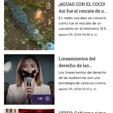
¡AGUAS CON EL COCO!
Así fue el rescate de un
cocodrilo en la Zona
En redes sociales se conoció
cómo fue el rescate de un
Hotelera de Cancún
cocodrilo en el kilómetro 12.5
de la Zona Hotelera de Cancún.
agosto 05, 2026 06:50 p. m.
Lineamientos del
derecho de las
audiencias: una
Los lineamientos del derecho
de las audiencias son una
estrategia de censura
estrategia de censura contra
contra la ciudadanía en
los ciudadanos. Buscan evitar
agosto 05, 2026 02:10 p. m.
México (VIDEO)
que los ciudadanos no se
1:31
enteren de lo que sucede. Así
están todos los gobernadores
morenistas y se reservan a