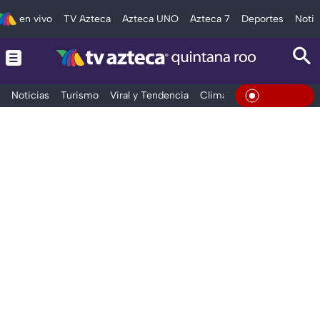
en vivo
TV Azteca
Azteca UNO
Azteca 7
Deportes
Notic
Noticias
Turismo
Viral y Tendencia
Clima
Tráfico
Deporte
En Vivo