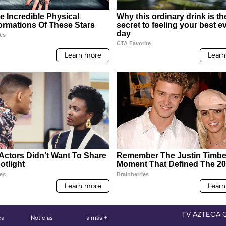
TV AZTECA 
ca
Noticias
a más +