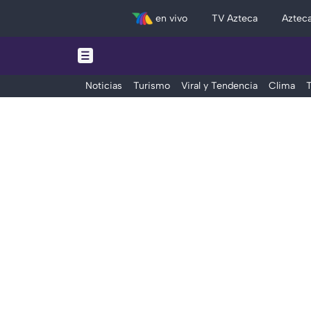
en vivo
TV Azteca
Aztec
Noticias
Turismo
Viral y Tendencia
Clima
T