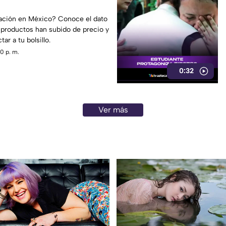
lación en México? Conoce el dato
 productos han subido de precio y
r a tu bolsillo.
0 p. m.
0:32
Ver más