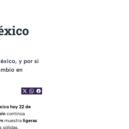
éxico
éxico, y por si
cambio en
xico hoy 22 de
oin
continúa
um
muestra
ligeras
 sólidas.