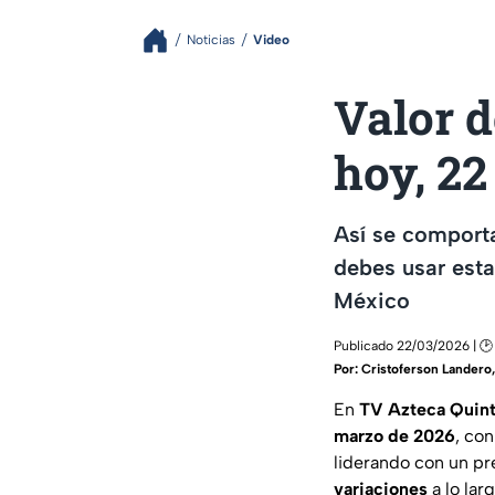
Noticias
Video
Valor 
hoy, 22
Así se comporta
debes usar est
México
Publicado 22/03/2026 | 🕑
Por:
Cristoferson Landero
En
TV Azteca Quin
marzo de 2026
, co
liderando con un pr
variaciones
a lo lar