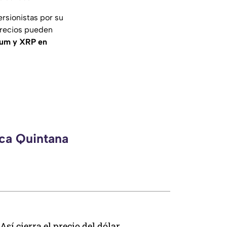
ersionistas por su
 precios pueden
eum y XRP en
eca Quintana
Así cierra el precio del dólar