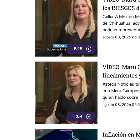
los RIESGOS d
lineamientos 
Callar A México M
de Chihuahua, advi
Gobierno
podrían representa
los derechos de las
agosto 08, 2026 06:0
expresión. Señaló 
5:15
utilizarse para sa
críticos, además de
determine qué con
VÍDEO: Maru 
o motivo de sanci
lineamientos 
riesgo para la
Azteca Noticias tu
con Maru Campos,
quien habló sobre 
acuerdo con su pos
agosto 08, 2026 05:5
riesgo para la libe
1:04
una forma de cens
Federal.
Inflación en M