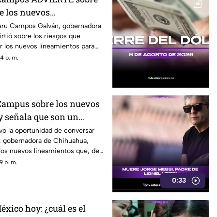
e los nuevos
propuestos por el
aru Campos Galván, gobernadora
rtió sobre los riesgos que
r los nuevos lineamientos para
 audiencias y la libertad de
4 p. m.
que estas disposiciones podrían
ncionar a medios y periodistas
 abrir la puerta a que el poder
tenidos son información, opinión
Campus sobre los nuevos
ón.
y señala que son un
 libertad de expresión
vo la oportunidad de conversar
 gobernadora de Chihuahua,
los nuevos lineamientos que, de
tura, podrían representar un
9 p. m.
rtad de expresión y convertirse en
0:33
ura impulsada desde el Gobierno
éxico hoy: ¿cuál es el