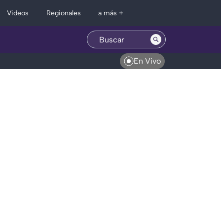
Regionales
Videos
a más +
En Vivo