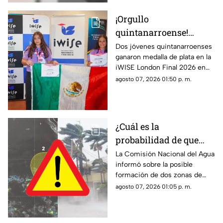
¡Orgullo
quintanarroense!
Jóvenes GANAN la
Dos jóvenes quintanarroenses
ganaron medalla de plata en la
plata en la competencia
iWISE London Final 2026 en
iWISE London Final
donde participaron más de
agosto 07, 2026 01:50 p. m.
2026
200 estudiantes de 40 países.
Te contamos los detalles.
¿Cuál es la
probabilidad de que
'Hernan' se forme esta
La Comisión Nacional del Agua
informó sobre la posible
semana? Vigilan zonas
formación de dos zonas de
de baja presión con
baja presión con potencial de
agosto 07, 2026 01:05 p. m.
potencial de desarrollo
convertirse en el huracán
ciclónico
‘Hernan’.