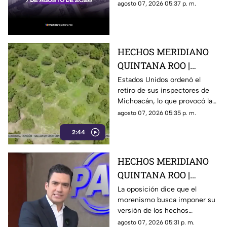
precio del dólar al cierre de
agosto 07, 2026 05:37 p. m.
hoy en Cancún, así como el
resto de las divisas.
HECHOS MERIDIANO
QUINTANA ROO |
E.E.U.U retira a sus
Estados Unidos ordenó el
retiro de sus inspectores de
inspectores en
Michoacán, lo que provocó la
Michoacán y provocá
suspensión de las
agosto 07, 2026 05:35 p. m.
la suspensión de
exportaciones de aguacate y
exportaciones de
2:44
pérdidas millonarias.
aguacate
HECHOS MERIDIANO
QUINTANA ROO |
Oposición señala que el
La oposición dice que el
morenismo busca imponer su
morenismo quiere
versión de los hechos
imponer su versión de
mediante la censura, callar los
agosto 07, 2026 05:31 p. m.