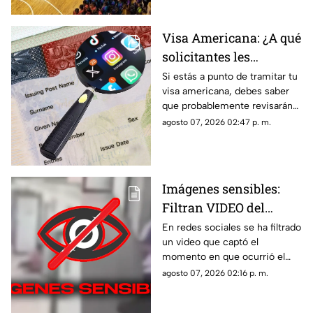
Visa Americana: ¿A qué
solicitantes les
revisarán las redes
Si estás a punto de tramitar tu
visa americana, debes saber
sociales para su
que probablemente revisarán
proceso?
tus redes sociales, así que te
agosto 07, 2026 02:47 p. m.
compartimos la lista de los que
pasarían por este filtro.
Imágenes sensibles:
Filtran VIDEO del
t1r0t30 de en escuela
En redes sociales se ha filtrado
un video que captó el
que dejó a 7 mu3rt0s y
momento en que ocurrió el
más de 30 h3r1d0s; así
tiroteo que dejó a 7 muertos y
agosto 07, 2026 02:16 p. m.
ocurrió la m4s4cr3
más de treinta heridos en una
escuela.