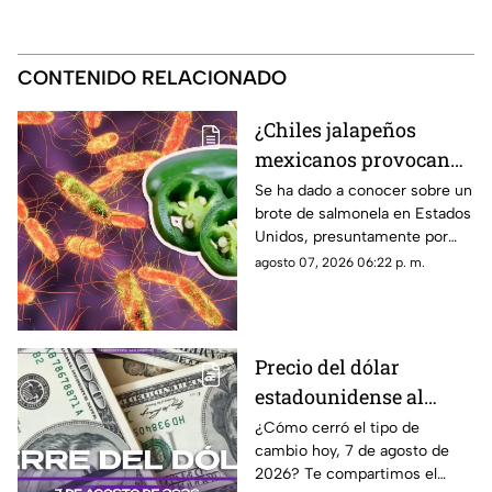
CONTENIDO RELACIONADO
¿Chiles jalapeños
mexicanos provocan
brote de salmonela en
Se ha dado a conocer sobre un
brote de salmonela en Estados
Estados Unidos? Esto
Unidos, presuntamente por
debes saber
chiles jalapeños mexicanos,
agosto 07, 2026 06:22 p. m.
autoridades ya realizan
investigación.
Precio del dólar
estadounidense al
CIERRE de HOY, viernes
¿Cómo cerró el tipo de
cambio hoy, 7 de agosto de
7 de agosto de 2026, en
2026? Te compartimos el
Cancún