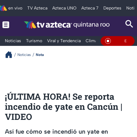
en vivo
TV Azteca
Azteca UNO
Azteca 7
Deportes
Notic
Noticias
Turismo
Viral y Tendencia
Clima
Tráfico
Deporte
En Vivo
Noticias
Nota
¡ÚLTIMA HORA! Se reporta
incendio de yate en Cancún |
VIDEO
Así fue cómo se incendió un yate en