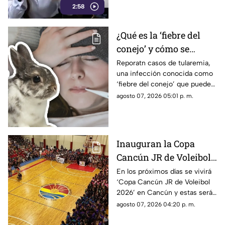
2:58
es el medio tradicional con
mayor alcance y credibilidad
de México. Contra la
¿Qué es la ‘fiebre del
evidencia, nadie puede.
conejo’ y cómo se
contagia? Reportan
Reporatn casos de tularemia,
una infección conocida como
casos de tularemia y
‘fiebre del conejo’ que puede
genera alerta en la
resultar muy grave. Te
agosto 07, 2026 05:01 p. m.
población
explicamos qué es y cómo se
contagia.
Inauguran la Copa
Cancún JR de Voleibol
2026 en Cancún; aquí
En los próximos días se vivirá
‘Copa Cancún JR de Voleibol
las fechas, categorías y
2026’ en Cancún y estas serán
premios
las fechas, las categorías y los
agosto 07, 2026 04:20 p. m.
premios que disputarán los
equipos.