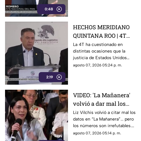
los hechos usando la
señalamientos contra
censura
0:48
presuntos narcopolíticos de la
4T y presentar a la oposición
como la villana.
HECHOS MERIDIANO
QUINTANA ROO | 4T
sigue cuestionando los
La 4T ha cuestionado en
distintas ocasiones que la
señalamientos de
justicia de Estados Unidos
E.E.U.U contra
proceda contra presuntos
agosto 07, 2026 05:24 p. m.
narc0polít1c0s como
narcopolíticos con base en
Rocha Moya
2:19
testimonios de testigos
protegidos, un mecanismo
que mantiene bajo la mira a
VIDEO: 'La Mañanera'
Rocha Moya, Enrique Inzunza y
volvió a dar mal los
otros funcionarios morenistas.
datos: TV Azteca es el
Liz Vilchis volvió a citar mal los
datos en “La Mañanera”... pero
medio tradicional con
los números son irrefutables.
mayor alcance y
El estudio internacional de
agosto 07, 2026 05:14 p. m.
credibilidad de México
Reuters lo confirma: TV Azteca