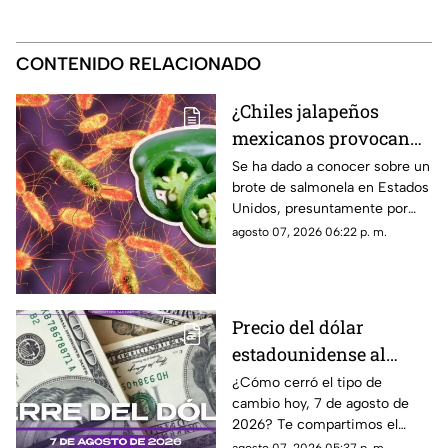
CONTENIDO RELACIONADO
¿Chiles jalapeños
mexicanos provocan
brote de salmonela en
Se ha dado a conocer sobre un
brote de salmonela en Estados
Estados Unidos? Esto
Unidos, presuntamente por
debes saber
chiles jalapeños mexicanos,
agosto 07, 2026 06:22 p. m.
autoridades ya realizan
investigación.
Precio del dólar
estadounidense al
CIERRE de HOY, viernes
¿Cómo cerró el tipo de
cambio hoy, 7 de agosto de
7 de agosto de 2026, en
2026? Te compartimos el
Cancún
precio del dólar al cierre de