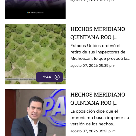
agosto 07, 2026 05:37 p. m.
hoy en Cancún, así como el
resto de las divisas.
HECHOS MERIDIANO
QUINTANA ROO |
E.E.U.U retira a sus
Estados Unidos ordenó el
retiro de sus inspectores de
inspectores en
Michoacán, lo que provocó la
Michoacán y provocá
suspensión de las
agosto 07, 2026 05:35 p. m.
la suspensión de
exportaciones de aguacate y
exportaciones de
2:44
pérdidas millonarias.
aguacate
HECHOS MERIDIANO
QUINTANA ROO |
Oposición señala que el
La oposición dice que el
morenismo busca imponer su
morenismo quiere
versión de los hechos
imponer su versión de
mediante la censura, callar los
agosto 07, 2026 05:31 p. m.
los hechos usando la