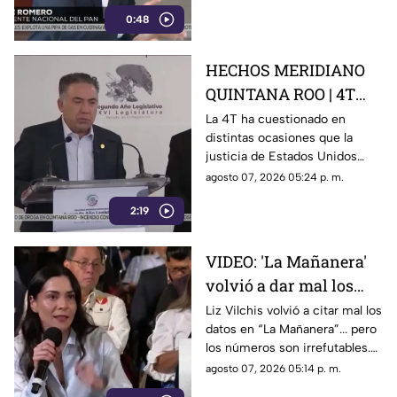
señalamientos contra
censura
0:48
presuntos narcopolíticos de la
4T y presentar a la oposición
como la villana.
HECHOS MERIDIANO
QUINTANA ROO | 4T
sigue cuestionando los
La 4T ha cuestionado en
distintas ocasiones que la
señalamientos de
justicia de Estados Unidos
E.E.U.U contra
proceda contra presuntos
agosto 07, 2026 05:24 p. m.
narc0polít1c0s como
narcopolíticos con base en
Rocha Moya
2:19
testimonios de testigos
protegidos, un mecanismo
que mantiene bajo la mira a
VIDEO: 'La Mañanera'
Rocha Moya, Enrique Inzunza y
volvió a dar mal los
otros funcionarios morenistas.
datos: TV Azteca es el
Liz Vilchis volvió a citar mal los
datos en “La Mañanera”... pero
medio tradicional con
los números son irrefutables.
mayor alcance y
El estudio internacional de
agosto 07, 2026 05:14 p. m.
credibilidad de México
Reuters lo confirma: TV Azteca