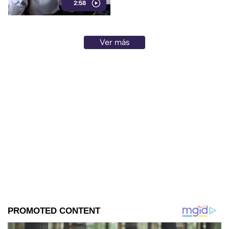
2:58
es el medio tradicional con
mayor alcance y credibilidad
de México. Contra la
evidencia, nadie puede.
Ver más