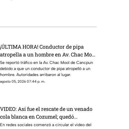
¡ÚLTIMA HORA! Conductor de pipa
atropella a un hombre en Av. Chac Mool
de Cancún; esto se sabe
Se reportó tráfico en la Av. Chac Mool de Cancpun
debido a que un conductor de pipa atropelló a un
hombre. Autoridades arribaron al lugar.
agosto 05, 2026 07:44 p. m.
VIDEO: Así fue el rescate de un venado
cola blanca en Cozumel; quedó
atrapado en una malla ciclónica
En redes sociales comenzó a circular el video del