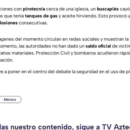
aciones con
pirotecnia
cerca de una iglesia, un
buscapiés
cayó
as que tenía
tanques de gas
y aceite hirviendo. Esto provocó 
losiones
consecutivas.
genes del momento circulan en redes sociales y muestran la
 momento, las autoridades no han dado un
saldo oficial
de vícti
daños materiales. Protección Civil y bomberos acudieron rápi
uación.
e a poner en el centro del debate la seguridad en el uso de p
México
das nuestro contenido, sigue a TV Azt