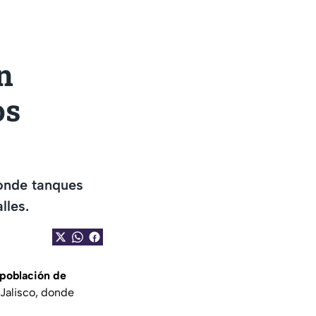
n
os
donde tanques
lles.
 población de
 Jalisco, donde