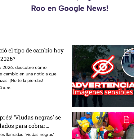
Roo en Google News!
ó el tipo de cambio hoy
 2026?
de 2026, descubre cómo
de cambio en una noticia que
zas. ¡No te la pierdas!
0 a. m.
rés! ‘Viudas negras’ se
dados para cobrar
nes
es llamadas ‘viudas negras’