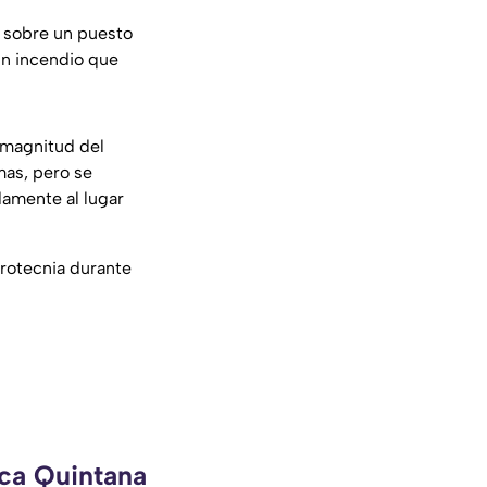
 sobre un puesto
un incendio que
 magnitud del
mas, pero se
damente al lugar
irotecnia durante
eca Quintana