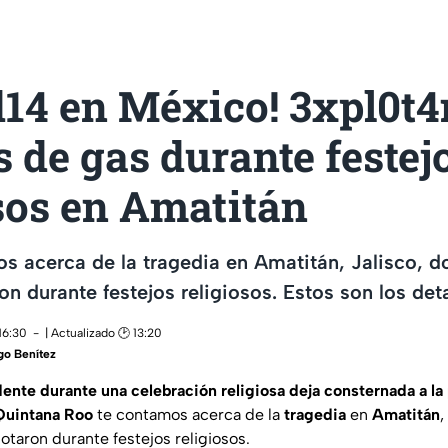
d14 en México! 3xpl0t4
 de gas durante festej
sos en Amatitán
s acerca de la tragedia en Amatitán, Jalisco, 
n durante festejos religiosos. Estos son los deta
16:30
| Actualizado 🕑 13:20
go Benítez
ente durante una celebración religiosa deja consternada a la
Quintana Roo
te contamos acerca de la
tragedia
en
Amatitán
,
otaron durante festejos religiosos.