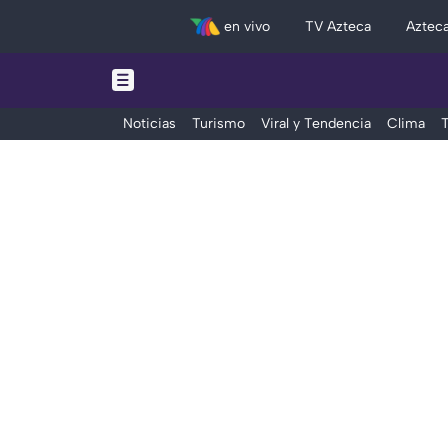
en vivo
TV Azteca
Aztec
Noticias
Turismo
Viral y Tendencia
Clima
T