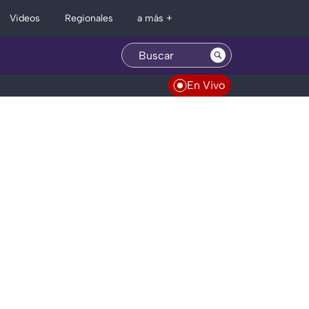
Regionales
Videos
a más +
En Vivo