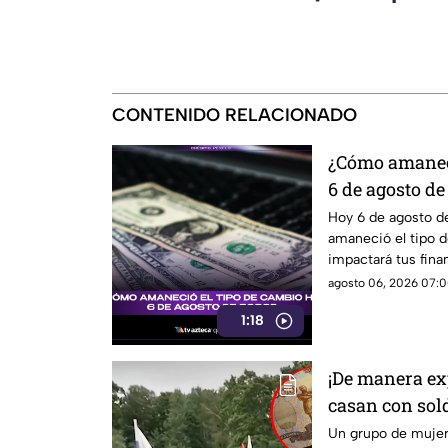
CONTENIDO RELACIONADO
¿Cómo amaneci
6 de agosto de
Hoy 6 de agosto 
amaneció el tipo 
impactará tus finan
agosto 06, 2026 07:0
1:18
¡De manera exp
casan con sol
indemnizacio
Un grupo de mujer