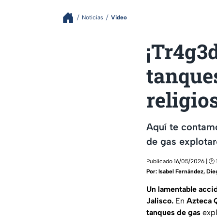
Noticias
Video
¡Tr4g3
tanques
religio
Aquí te contamo
de gas explotaro
Publicado 16/05/2026 | 🕑 
Por:
Isabel Fernández
,
Die
Un lamentable accid
Jalisco.
En
Azteca 
tanques de gas
expl