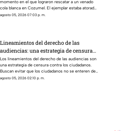
momento en el que lograron rescatar a un venado
cola blanca en Cozumel. El ejemplar estaba atorado
en una malla.
agosto 05, 2026 07:03 p. m.
Lineamientos del derecho de las
audiencias: una estrategia de censura
contra la ciudadanía en México (VIDEO)
Los lineamientos del derecho de las audiencias son
una estrategia de censura contra los ciudadanos.
Buscan evitar que los ciudadanos no se enteren de
lo que sucede. Así están todos los gobernadores
agosto 05, 2026 02:10 p. m.
morenistas y se reservan a quién contestarán.