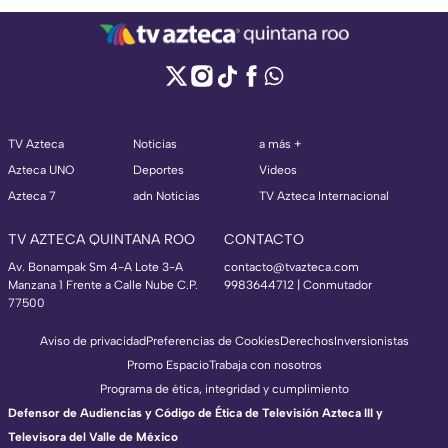
TV Azteca
Noticias
a más +
Azteca UNO
Deportes
Videos
Azteca 7
adn Noticias
TV Azteca Internacional
TV AZTECA QUINTANA ROO
CONTACTO
Av. Bonampak Sm 4-A Lote 3-A
contacto@tvazteca.com
Manzana 1 Frente a Calle Nube C.P.
9983644712 | Conmutador
77500
Aviso de privacidad
Preferencias de Cookies
Derechos
Inversionistas
Promo Espacio
Trabaja con nosotros
Programa de ética, integridad y cumplimiento
Defensor de Audiencias y Código de Ética de Televisión Azteca III y
Televisora del Valle de México