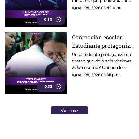
reciente, qué productos han
subido de precio y cómo
agosto 08, 2026 03:40 p. m.
podría impactar a tu bolsillo.
0:30
Conmoción escolar:
Estudiante protagoniza
t1r0t30 con seis
Un estudiante protagonizó un
tiroteo que dejó seis víctimas.
víctimas
¿Qué ocurrió? Conoce los
detalles de esta tragedia.
agosto 08, 2026 03:35 p. m.
0:32
Ver más