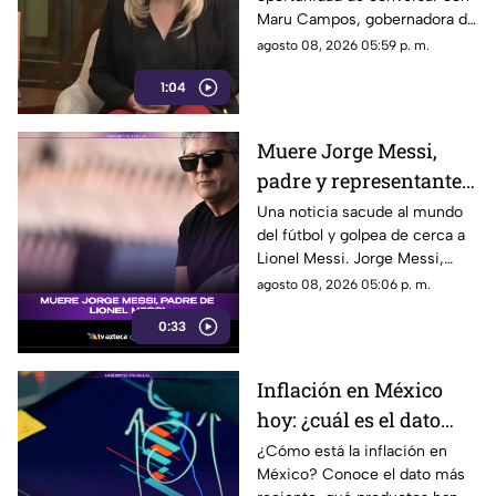
que son un riesgo para
Maru Campos, gobernadora de
la libertad de expresión
Chihuahua, quien habló sobre
agosto 08, 2026 05:59 p. m.
los nuevos lineamientos que,
1:04
de acuerdo con su postura,
podrían representar un riesgo
para la libertad de expresión y
Muere Jorge Messi,
convertirse en una forma de
padre y representante
censura impulsada desde el
Gobierno Federal.
de Lionel Messi
Una noticia sacude al mundo
del fútbol y golpea de cerca a
Lionel Messi. Jorge Messi,
padre y representante del astro
agosto 08, 2026 05:06 p. m.
argentino, ha fallecido. Conoce
0:33
los detalles tras la noticia.
Inflación en México
hoy: ¿cuál es el dato
actual?
¿Cómo está la inflación en
México? Conoce el dato más