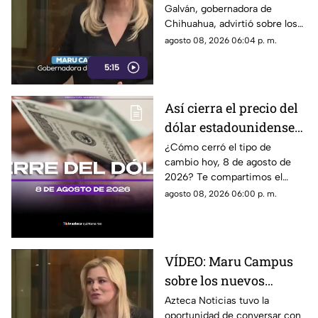
Galván, gobernadora de
lineamientos
Chihuahua, advirtió sobre los
propuestos por el
riesgos que podrían
agosto 08, 2026 06:04 p. m.
Gobierno
representar los nuevos
5:15
lineamientos para los derechos
de las audiencias y la libertad
de expresión. Señaló que estas
Así cierra el precio del
disposiciones podrían
dólar estadounidense
utilizarse para sancionar a
medios y periodistas críticos,
HOY, sábado 8 de
¿Cómo cerró el tipo de
además de abrir la puerta a
cambio hoy, 8 de agosto de
agosto de 2026, en
que el poder determine qué
2026? Te compartimos el
Cancún
contenidos son información,
precio del dólar al cierre de
agosto 08, 2026 06:00 p. m.
opinión o motivo de sanción.
hoy en Cancún, así como el
resto de las divisas.
VÍDEO: Maru Campus
sobre los nuevos
lineamientos y señala
Azteca Noticias tuvo la
oportunidad de conversar con