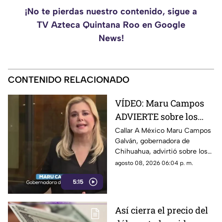
¡No te pierdas nuestro contenido, sigue a
TV Azteca Quintana Roo en Google
News!
CONTENIDO RELACIONADO
VÍDEO: Maru Campos
ADVIERTE sobre los
RIESGOS de los nuevos
Callar A México Maru Campos
Galván, gobernadora de
lineamientos
Chihuahua, advirtió sobre los
propuestos por el
riesgos que podrían
agosto 08, 2026 06:04 p. m.
Gobierno
representar los nuevos
5:15
lineamientos para los derechos
de las audiencias y la libertad
de expresión. Señaló que estas
Así cierra el precio del
disposiciones podrían