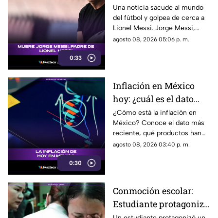
Gobierno Federal.
de Lionel Messi
Una noticia sacude al mundo
del fútbol y golpea de cerca a
Lionel Messi. Jorge Messi,
padre y representante del astro
agosto 08, 2026 05:06 p. m.
argentino, ha fallecido. Conoce
0:33
los detalles tras la noticia.
Inflación en México
hoy: ¿cuál es el dato
actual?
¿Cómo está la inflación en
México? Conoce el dato más
reciente, qué productos han
subido de precio y cómo
agosto 08, 2026 03:40 p. m.
podría impactar a tu bolsillo.
0:30
Conmoción escolar:
Estudiante protagoniza
t1r0t30 con seis
Un estudiante protagonizó un