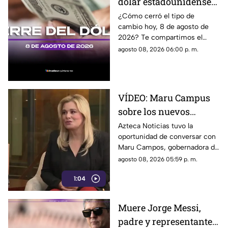
dólar estadounidense
utilizarse para sancionar a
medios y periodistas críticos,
HOY, sábado 8 de
¿Cómo cerró el tipo de
además de abrir la puerta a
cambio hoy, 8 de agosto de
agosto de 2026, en
que el poder determine qué
2026? Te compartimos el
Cancún
contenidos son información,
precio del dólar al cierre de
agosto 08, 2026 06:00 p. m.
opinión o motivo de sanción.
hoy en Cancún, así como el
resto de las divisas.
VÍDEO: Maru Campus
sobre los nuevos
lineamientos y señala
Azteca Noticias tuvo la
oportunidad de conversar con
que son un riesgo para
Maru Campos, gobernadora de
la libertad de expresión
Chihuahua, quien habló sobre
agosto 08, 2026 05:59 p. m.
los nuevos lineamientos que,
1:04
de acuerdo con su postura,
podrían representar un riesgo
para la libertad de expresión y
Muere Jorge Messi,
convertirse en una forma de
padre y representante
censura impulsada desde el