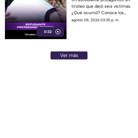
tiroteo que dejó seis víctimas.
víctimas
¿Qué ocurrió? Conoce los
detalles de esta tragedia.
agosto 08, 2026 03:35 p. m.
0:32
Ver más