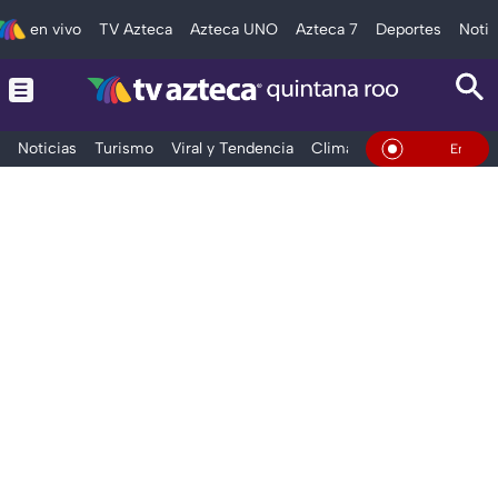
en vivo
TV Azteca
Azteca UNO
Azteca 7
Deportes
Notic
Noticias
Turismo
Viral y Tendencia
Clima
Tráfico
Deporte
En Vivo