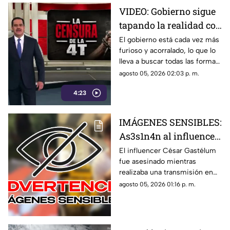
morenistas y se reservan a
VIDEO: Gobierno sigue
quién contestarán.
tapando la realidad con
mentiras; busca la
El gobierno está cada vez más
furioso y acorralado, lo que lo
forma de callar a sus
lleva a buscar todas las formas
opositores
posibles de callar a sus
agosto 05, 2026 02:03 p. m.
opositores. Tapan la realidad
4:23
con mentiras, esconden
situaciones como los vínculos
del Rocha con el narco, las
IMÁGENES SENSIBLES:
extorsiones o el cobro de piso.
As3s1n4n al influencer
César Gastélum
El influencer César Gastélum
fue asesinado mientras
mientras realizaba una
realizaba una transmisión en
transmisión en vivo;
vivo en sus redes sociales.
agosto 05, 2026 01:16 p. m.
esto se sabe
Esto es lo que se sabe sobre lo
ocurrido.