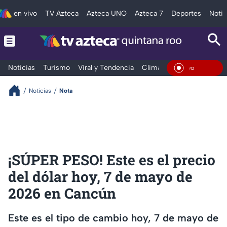
en vivo
TV Azteca
Azteca UNO
Azteca 7
Deportes
Notic
Noticias
Turismo
Viral y Tendencia
Clima
Tráfico
Deporte
En Viv
Noticias
Nota
¡SÚPER PESO! Este es el precio
del dólar hoy, 7 de mayo de
2026 en Cancún
Este es el tipo de cambio hoy, 7 de mayo de