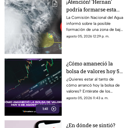
¡Atención! 'Hernan'
podría formarse esta
semana; ¿cuál es la
La Comisión Nacional del Agua
informó sobre la posible
ubicación del potencial
formación de una zona de baja
ciclón tropical?
presión con potencial
agosto 05, 2026 12:29 p. m.
ciclónico en el Pacífico. Aquí
su ubicación.
¿Cómo amaneció la
bolsa de valores hoy 5
de agosto de 2026?
¿Quieres estar al tanto de
cómo arrancó hoy la bolsa de
valores? Entérate de los
detalles de este 5 de agosto
agosto 05, 2026 11:43 a. m.
de 2026. ¡No te lo pierdas!
1:41
¿En dónde se sintió?