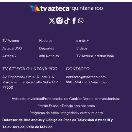
TV Azteca
Noticias
a más +
Azteca UNO
Deportes
Videos
Azteca 7
adn Noticias
TV Azteca Internacional
TV AZTECA QUINTANA ROO
CONTACTO
Av. Bonampak Sm 4-A Lote 3-A
contacto@tvazteca.com
Manzana 1 Frente a Calle Nube C.P.
9983644712 | Conmutador
77500
Aviso de privacidad
Preferencias de Cookies
Derechos
Inversionistas
Promo Espacio
Trabaja con nosotros
Programa de ética, integridad y cumplimiento
Defensor de Audiencias y Código de Ética de Televisión Azteca III y
Televisora del Valle de México