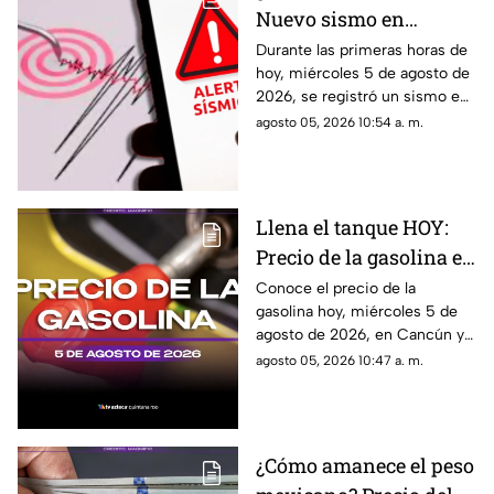
Nuevo sismo en
México HOY: Epicentro
Durante las primeras horas de
hoy, miércoles 5 de agosto de
y magnitud del temblor
2026, se registró un sismo en
de este miércoles 5 de
México. Te decimos en donde
agosto 05, 2026 10:54 a. m.
agosto de 2026
ocurrió y cuál fue su magnitud.
Llena el tanque HOY:
Precio de la gasolina en
Quintana Roo este
Conoce el precio de la
gasolina hoy, miércoles 5 de
miércoles 5 de agosto
agosto de 2026, en Cancún y
de 2026
el resto de Quintana Roo. Este
agosto 05, 2026 10:47 a. m.
es el costo del combustible en
el estado.
¿Cómo amanece el peso