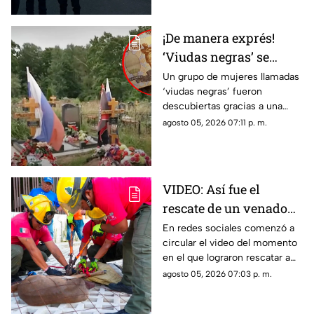
¡De manera exprés!
‘Viudas negras’ se
casan con soldados
Un grupo de mujeres llamadas
‘viudas negras’ fueron
para cobrar
descubiertas gracias a una
indemnizaciones
investigación que reveló que
agosto 05, 2026 07:11 p. m.
se casan con soldados para
cobrar indemnizaciones.
VIDEO: Así fue el
rescate de un venado
cola blanca en
En redes sociales comenzó a
circular el video del momento
Cozumel; quedó
en el que lograron rescatar a
atrapado en una malla
un venado cola blanca en
agosto 05, 2026 07:03 p. m.
ciclónica
Cozumel. El ejemplar estaba
atorado en una malla.