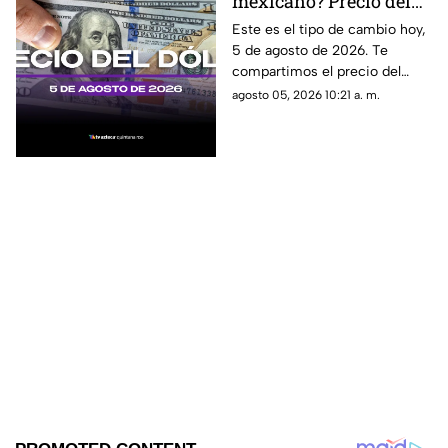
mexicano? Precio del
dólar estadounidense
Este es el tipo de cambio hoy,
5 de agosto de 2026. Te
HOY, 5 de agosto de
compartimos el precio del
2026 en Cancún
dólar hoy en Cancún, así como
agosto 05, 2026 10:21 a. m.
el resto de las divisas en
México.