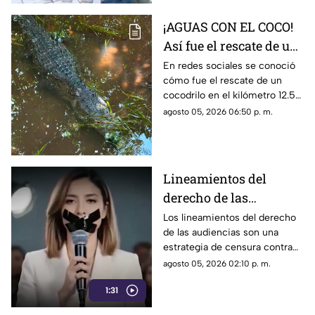
¡AGUAS CON EL COCO!
Así fue el rescate de un
cocodrilo en la Zona
En redes sociales se conoció
cómo fue el rescate de un
Hotelera de Cancún
cocodrilo en el kilómetro 12.5
de la Zona Hotelera de Cancún.
agosto 05, 2026 06:50 p. m.
Lineamientos del
derecho de las
audiencias: una
Los lineamientos del derecho
de las audiencias son una
estrategia de censura
estrategia de censura contra
contra la ciudadanía en
los ciudadanos. Buscan evitar
agosto 05, 2026 02:10 p. m.
México (VIDEO)
que los ciudadanos no se
1:31
enteren de lo que sucede. Así
están todos los gobernadores