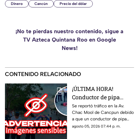
Dinero
Cancún
Precio del dólar
¡No te pierdas nuestro contenido, sigue a
TV Azteca Quintana Roo en Google
News!
CONTENIDO RELACIONADO
¡ÚLTIMA HORA!
Conductor de pipa
atropella a un hombre
Se reportó tráfico en la Av.
Chac Mool de Cancpun debido
en Av. Chac Mool de
a que un conductor de pipa
Cancún; esto se sabe
atropelló a un hombre.
agosto 05, 2026 07:44 p. m.
Autoridades arribaron al lugar.