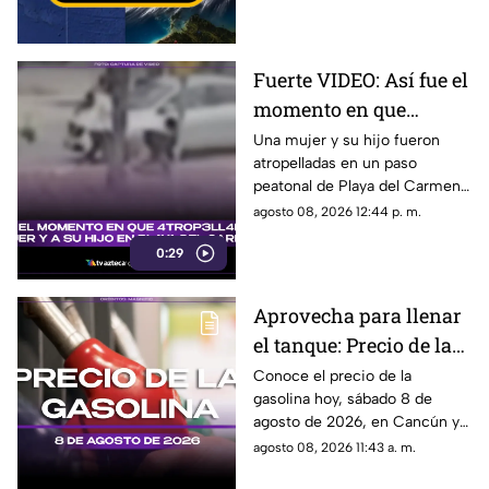
huracán.
Fuerte VIDEO: Así fue el
momento en que
4tr0p3ll4n a una mujer
Una mujer y su hijo fueron
atropelladas en un paso
y a su hijo en un paso
peatonal de Playa del Carmen.
peatonal de Playa del
Cámara de seguridad captó el
agosto 08, 2026 12:44 p. m.
Carmen
momento exacto en que
0:29
ocurrieron los hechos.
Aprovecha para llenar
el tanque: Precio de la
gasolina HOY, sábado 8
Conoce el precio de la
gasolina hoy, sábado 8 de
de agosto de 2026, en
agosto de 2026, en Cancún y
Quintana Roo
el resto de Quintana Roo. Este
agosto 08, 2026 11:43 a. m.
es el costo del combustible en