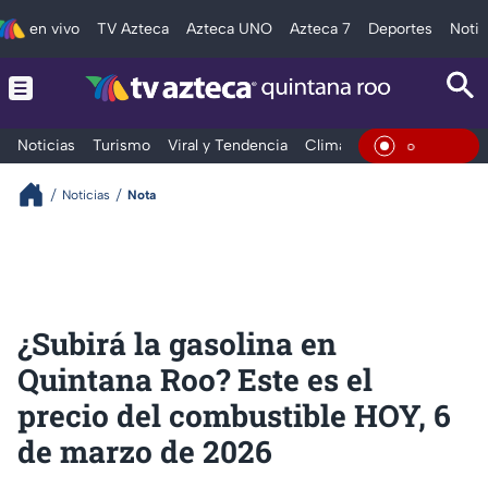
en vivo
TV Azteca
Azteca UNO
Azteca 7
Deportes
Notic
Noticias
Turismo
Viral y Tendencia
Clima
Tráfico
Deporte
En Vivo
Noticias
Nota
¿Subirá la gasolina en
Quintana Roo? Este es el
precio del combustible HOY, 6
de marzo de 2026