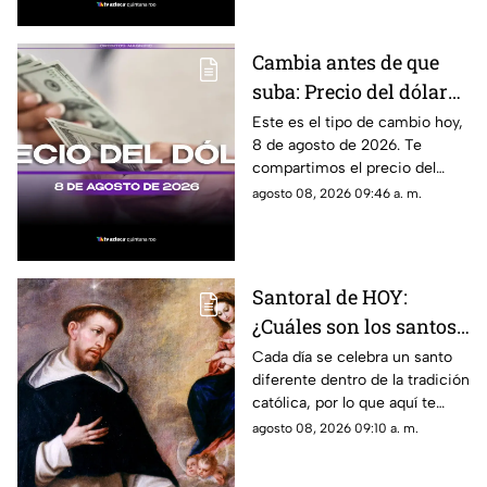
el estado.
Cambia antes de que
suba: Precio del dólar
estadounidense HOY,
Este es el tipo de cambio hoy,
8 de agosto de 2026. Te
sábado 8 de agosto de
compartimos el precio del
2026, en Cancún
dólar hoy en Cancún, así como
agosto 08, 2026 09:46 a. m.
el resto de las divisas en
México.
Santoral de HOY:
¿Cuáles son los santos
que se celebran este
Cada día se celebra un santo
diferente dentro de la tradición
sábado 8 de agosto de
católica, por lo que aquí te
2026?
compartimos el santoral
agosto 08, 2026 09:10 a. m.
completo de hoy, sábado 8 de
agosto.