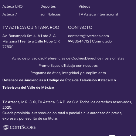
Azteca UNO
Deportes
Videos
Azteca 7
adn Noticias
TV Azteca Internacional
TV AZTECA QUINTANA ROO
CONTACTO
Av. Bonampak Sm 4-A Lote 3-A
contacto@tvazteca.com
Manzana 1 Frente a Calle Nube C.P.
9983644712 | Conmutador
77500
Aviso de privacidad
Preferencias de Cookies
Derechos
Inversionistas
Promo Espacio
Trabaja con nosotros
Programa de ética, integridad y cumplimiento
Defensor de Audiencias y Código de Ética de Televisión Azteca III y
Televisora del Valle de México
TV Azteca, M.R. & ©, TV Azteca, S.A.B. de C.V. Todos los derechos reservados,
2025.
Queda prohibida la reproducción total o parcial sin la autorización previa,
expresa y por escrito de su titular.