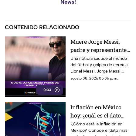
News!
CONTENIDO RELACIONADO
Muere Jorge Messi,
padre y representante
de Lionel Messi
Una noticia sacude al mundo
del fútbol y golpea de cerca a
Lionel Messi. Jorge Messi,
padre y representante del astro
agosto 08, 2026 05:06 p. m.
argentino, ha fallecido. Conoce
0:33
los detalles tras la noticia.
Inflación en México
hoy: ¿cuál es el dato
actual?
¿Cómo está la inflación en
México? Conoce el dato más