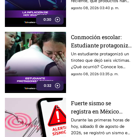
reciente, qué productos han
subido de precio y cómo
agosto 08, 2026 03:40 p. m.
podría impactar a tu bolsillo.
0:30
Conmoción escolar:
Estudiante protagoniza
t1r0t30 con seis
Un estudiante protagonizó un
tiroteo que dejó seis víctimas.
víctimas
¿Qué ocurrió? Conoce los
detalles de esta tragedia.
agosto 08, 2026 03:35 p. m.
0:32
Fuerte sismo se
registra en México
HOY, sábado 8 de
Durante las primeras horas de
hoy, sábado 8 de agosto de
agosto de 2026: ¿Dónde
2026, se registró un sismo en
fue el epicentro del