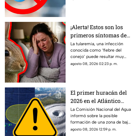
servicio, estos consejos te
pueden servir.
¡Alerta! Estos son los
primeros síntomas de
la ‘fiebre del conejo’ y lo
La tularemia, una infección
conocida como ‘fiebre del
que debes saber sobre
conejo’ puede resultar muy
el contagio de
grave y aquí te compartimos
agosto 08, 2026 02:23 p. m.
tularemia
los primeros síntomas que
debes conocer.
El primer huracán del
2026 en el Atlántico
podría formarse en 7
La Comisión Nacional del Agua
informó sobre la posible
días: ¿Cuál es la
formación de una zona de baja
probabilidad de
presión en el Atlántico, misma
agosto 08, 2026 12:59 p. m.
desarrollo ciclónico?
que podría evolucionar en