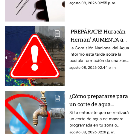
México. Te decimos en donde
agosto 08, 2026 02:55 p. m.
temblor de este día?
ocurrió y cuál fue su magnitud.
¡PREPÁRATE! Huracán
'Hernan' AUMENTA a
70% su probabilidad de
La Comisión Nacional del Agua
informó esta tarde sobre la
desarrollo y esta es la
posible formación de una zona
ubicación exacta del
de baja presión con potencial
agosto 08, 2026 02:44 p. m.
potencial ciclón
ciclónico en el Pacífico. Aquí
tropical
los detalles.
¿Cómo prepararse para
un corte de agua
programado? Esto
Si te enteraste que se realizará
un corte de agua de manera
puedes hacer ante la
programada en tu zona o
suspensión del servicio
simplemente de quedaste sin
agosto 08, 2026 02:31 p. m.