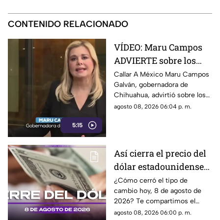
CONTENIDO RELACIONADO
VÍDEO: Maru Campos
ADVIERTE sobre los
RIESGOS de los nuevos
Callar A México Maru Campos
Galván, gobernadora de
lineamientos
Chihuahua, advirtió sobre los
propuestos por el
riesgos que podrían
agosto 08, 2026 06:04 p. m.
Gobierno
representar los nuevos
5:15
lineamientos para los derechos
de las audiencias y la libertad
de expresión. Señaló que estas
Así cierra el precio del
disposiciones podrían
dólar estadounidense
utilizarse para sancionar a
medios y periodistas críticos,
HOY, sábado 8 de
¿Cómo cerró el tipo de
además de abrir la puerta a
cambio hoy, 8 de agosto de
agosto de 2026, en
que el poder determine qué
2026? Te compartimos el
Cancún
contenidos son información,
precio del dólar al cierre de
agosto 08, 2026 06:00 p. m.
opinión o motivo de sanción.