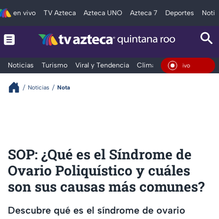
en vivo
TV Azteca
Azteca UNO
Azteca 7
Deportes
Notic
Noticias
Turismo
Viral y Tendencia
Clima
Tráfico
Deporte
En Viv
Noticias
Nota
SOP: ¿Qué es el Síndrome de
Ovario Poliquístico y cuáles
son sus causas más comunes?
Descubre qué es el síndrome de ovario