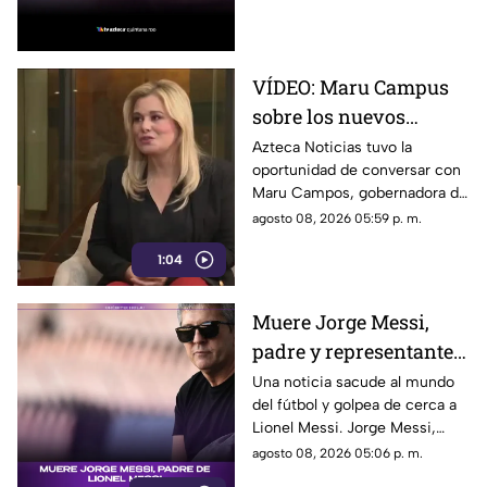
hoy en Cancún, así como el
resto de las divisas.
VÍDEO: Maru Campus
sobre los nuevos
lineamientos y señala
Azteca Noticias tuvo la
oportunidad de conversar con
que son un riesgo para
Maru Campos, gobernadora de
la libertad de expresión
Chihuahua, quien habló sobre
agosto 08, 2026 05:59 p. m.
los nuevos lineamientos que,
1:04
de acuerdo con su postura,
podrían representar un riesgo
para la libertad de expresión y
Muere Jorge Messi,
convertirse en una forma de
padre y representante
censura impulsada desde el
Gobierno Federal.
de Lionel Messi
Una noticia sacude al mundo
del fútbol y golpea de cerca a
Lionel Messi. Jorge Messi,
padre y representante del astro
agosto 08, 2026 05:06 p. m.
argentino, ha fallecido. Conoce