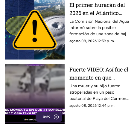
El primer huracán del
2026 en el Atlántico
podría formarse en 7
La Comisión Nacional del Agua
informó sobre la posible
días: ¿Cuál es la
formación de una zona de baja
probabilidad de
presión en el Atlántico, misma
agosto 08, 2026 12:59 p. m.
desarrollo ciclónico?
que podría evolucionar en
huracán.
Fuerte VIDEO: Así fue el
momento en que
4tr0p3ll4n a una mujer
Una mujer y su hijo fueron
atropelladas en un paso
y a su hijo en un paso
peatonal de Playa del Carmen.
peatonal de Playa del
Cámara de seguridad captó el
agosto 08, 2026 12:44 p. m.
Carmen
momento exacto en que
0:29
ocurrieron los hechos.