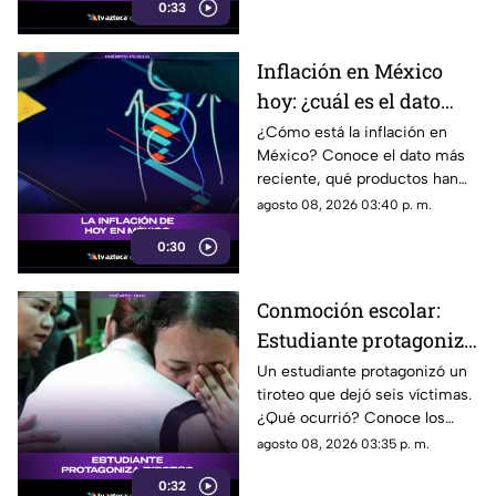
0:33
los detalles tras la noticia.
Inflación en México
hoy: ¿cuál es el dato
actual?
¿Cómo está la inflación en
México? Conoce el dato más
reciente, qué productos han
subido de precio y cómo
agosto 08, 2026 03:40 p. m.
podría impactar a tu bolsillo.
0:30
Conmoción escolar:
Estudiante protagoniza
t1r0t30 con seis
Un estudiante protagonizó un
tiroteo que dejó seis víctimas.
víctimas
¿Qué ocurrió? Conoce los
detalles de esta tragedia.
agosto 08, 2026 03:35 p. m.
0:32