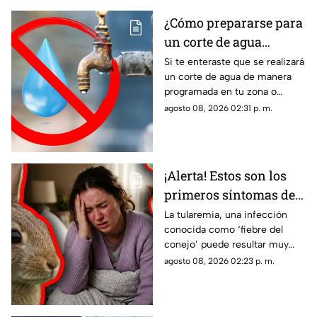
¿Cómo prepararse para
un corte de agua
programado? Esto
Si te enteraste que se realizará
un corte de agua de manera
puedes hacer ante la
programada en tu zona o
suspensión del servicio
simplemente de quedaste sin
agosto 08, 2026 02:31 p. m.
servicio, estos consejos te
pueden servir.
¡Alerta! Estos son los
primeros síntomas de
la ‘fiebre del conejo’ y lo
La tularemia, una infección
conocida como ‘fiebre del
que debes saber sobre
conejo’ puede resultar muy
el contagio de
grave y aquí te compartimos
agosto 08, 2026 02:23 p. m.
tularemia
los primeros síntomas que
debes conocer.