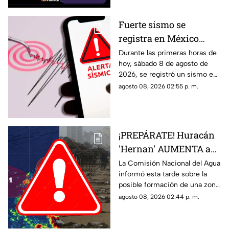
Fuerte sismo se
registra en México
HOY, sábado 8 de
Durante las primeras horas de
hoy, sábado 8 de agosto de
agosto de 2026: ¿Dónde
2026, se registró un sismo en
fue el epicentro del
México. Te decimos en donde
agosto 08, 2026 02:55 p. m.
temblor de este día?
ocurrió y cuál fue su magnitud.
¡PREPÁRATE! Huracán
'Hernan' AUMENTA a
70% su probabilidad de
La Comisión Nacional del Agua
informó esta tarde sobre la
desarrollo y esta es la
posible formación de una zona
ubicación exacta del
de baja presión con potencial
agosto 08, 2026 02:44 p. m.
potencial ciclón
ciclónico en el Pacífico. Aquí
tropical
los detalles.