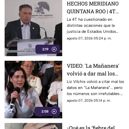
HECHOS MERIDIANO
QUINTANA ROO | 4T
sigue cuestionando los
La 4T ha cuestionado en
distintas ocasiones que la
señalamientos de
justicia de Estados Unidos
E.E.U.U contra
proceda contra presuntos
agosto 07, 2026 05:24 p. m.
narc0polít1c0s como
narcopolíticos con base en
Rocha Moya
2:19
testimonios de testigos
protegidos, un mecanismo
que mantiene bajo la mira a
VIDEO: 'La Mañanera'
Rocha Moya, Enrique Inzunza y
volvió a dar mal los
otros funcionarios morenistas.
datos: TV Azteca es el
Liz Vilchis volvió a citar mal los
datos en “La Mañanera”... pero
medio tradicional con
los números son irrefutables.
mayor alcance y
El estudio internacional de
agosto 07, 2026 05:14 p. m.
credibilidad de México
Reuters lo confirma: TV Azteca
2:58
es el medio tradicional con
mayor alcance y credibilidad
de México. Contra la
¿Qué es la ‘fiebre del