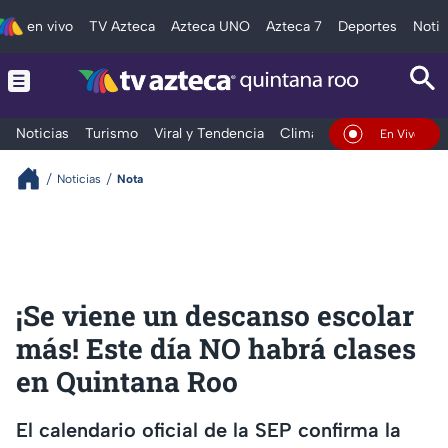
en vivo
TV Azteca
Azteca UNO
Azteca 7
Deportes
Notic
Noticias
Turismo
Viral y Tendencia
Clima
Tráfico
Deporte
En Vivo
Noticias
Nota
¡Se viene un descanso escolar
más! Este día NO habrá clases
en Quintana Roo
El calendario oficial de la SEP confirma la