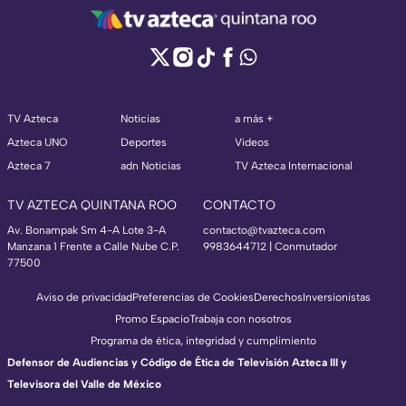
TV Azteca
Noticias
a más +
Azteca UNO
Deportes
Videos
Azteca 7
adn Noticias
TV Azteca Internacional
TV AZTECA QUINTANA ROO
CONTACTO
Av. Bonampak Sm 4-A Lote 3-A
contacto@tvazteca.com
Manzana 1 Frente a Calle Nube C.P.
9983644712 | Conmutador
77500
Aviso de privacidad
Preferencias de Cookies
Derechos
Inversionistas
Promo Espacio
Trabaja con nosotros
Programa de ética, integridad y cumplimiento
Defensor de Audiencias y Código de Ética de Televisión Azteca III y
Televisora del Valle de México