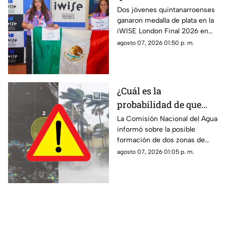
Jóvenes GANAN la
Dos jóvenes quintanarroenses
ganaron medalla de plata en la
plata en la competencia
iWISE London Final 2026 en
iWISE London Final
donde participaron más de
agosto 07, 2026 01:50 p. m.
2026
200 estudiantes de 40 países.
Te contamos los detalles.
¿Cuál es la
probabilidad de que
'Hernan' se forme esta
La Comisión Nacional del Agua
informó sobre la posible
semana? Vigilan zonas
formación de dos zonas de
de baja presión con
baja presión con potencial de
agosto 07, 2026 01:05 p. m.
potencial de desarrollo
convertirse en el huracán
ciclónico
‘Hernan’.