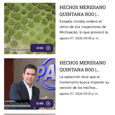
HECHOS MERIDIANO
QUINTANA ROO |
E.E.U.U retira a sus
Estados Unidos ordenó el
retiro de sus inspectores de
inspectores en
Michoacán, lo que provocó la
Michoacán y provocá
suspensión de las
agosto 07, 2026 05:35 p. m.
la suspensión de
exportaciones de aguacate y
exportaciones de
2:44
pérdidas millonarias.
aguacate
HECHOS MERIDIANO
QUINTANA ROO |
Oposición señala que el
La oposición dice que el
morenismo busca imponer su
morenismo quiere
versión de los hechos
imponer su versión de
mediante la censura, callar los
agosto 07, 2026 05:31 p. m.
los hechos usando la
señalamientos contra
censura
0:48
presuntos narcopolíticos de la
4T y presentar a la oposición
como la villana.