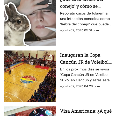
evidencia, nadie puede.
conejo’ y cómo se
contagia? Reportan
Reporatn casos de tularemia,
una infección conocida como
casos de tularemia y
‘fiebre del conejo’ que puede
genera alerta en la
resultar muy grave. Te
agosto 07, 2026 05:01 p. m.
población
explicamos qué es y cómo se
contagia.
Inauguran la Copa
Cancún JR de Voleibol
2026 en Cancún; aquí
En los próximos días se vivirá
‘Copa Cancún JR de Voleibol
las fechas, categorías y
2026’ en Cancún y estas serán
premios
las fechas, las categorías y los
agosto 07, 2026 04:20 p. m.
premios que disputarán los
equipos.
Visa Americana: ¿A qué