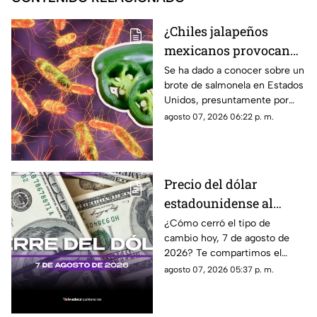
¿Chiles jalapeños
mexicanos provocan
brote de salmonela en
Se ha dado a conocer sobre un
brote de salmonela en Estados
Estados Unidos? Esto
Unidos, presuntamente por
debes saber
chiles jalapeños mexicanos,
agosto 07, 2026 06:22 p. m.
autoridades ya realizan
investigación.
Precio del dólar
estadounidense al
CIERRE de HOY, viernes
¿Cómo cerró el tipo de
cambio hoy, 7 de agosto de
7 de agosto de 2026, en
2026? Te compartimos el
Cancún
precio del dólar al cierre de
agosto 07, 2026 05:37 p. m.
hoy en Cancún, así como el
resto de las divisas.