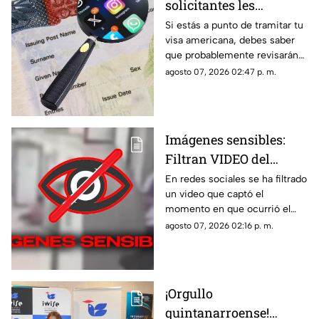
solicitantes les
revisarán las redes
Si estás a punto de tramitar tu
visa americana, debes saber
sociales para su
que probablemente revisarán
proceso?
tus redes sociales, así que te
agosto 07, 2026 02:47 p. m.
compartimos la lista de los que
pasarían por este filtro.
Imágenes sensibles:
Filtran VIDEO del
t1r0t30 de en escuela
En redes sociales se ha filtrado
un video que captó el
que dejó a 7 mu3rt0s y
momento en que ocurrió el
más de 30 h3r1d0s; así
tiroteo que dejó a 7 muertos y
agosto 07, 2026 02:16 p. m.
ocurrió la m4s4cr3
más de treinta heridos en una
escuela.
¡Orgullo
quintanarroense!