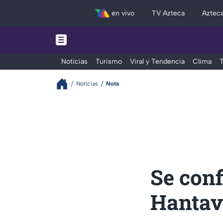
en vivo
TV Azteca
Aztec
Noticias
Turismo
Viral y Tendencia
Clima
T
Noticias
Nota
Se conf
Hantavi