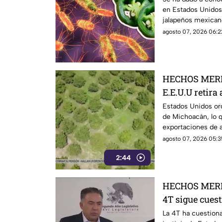
en Estados Unidos
jalapeños mexicano
investigación.
agosto 07, 2026 06:2
HECHOS MERI
E.E.U.U retira
Michoacán y p
Estados Unidos ord
de Michoacán, lo q
exportaciones
exportaciones de a
agosto 07, 2026 05:3
2:44
HECHOS MERI
4T sigue cues
señalamientos
La 4T ha cuestiona