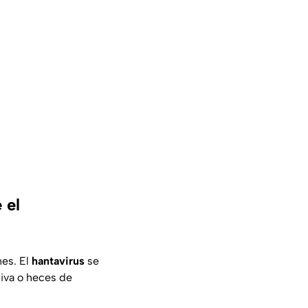
 el
nes. El
hantavirus
se
liva o heces de