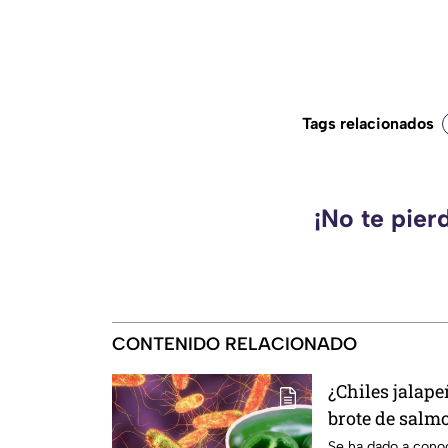
Tags relacionados
¡No te pier
CONTENIDO RELACIONADO
¿Chiles jalap
brote de salm
Esto debes sa
Se ha dado a cono