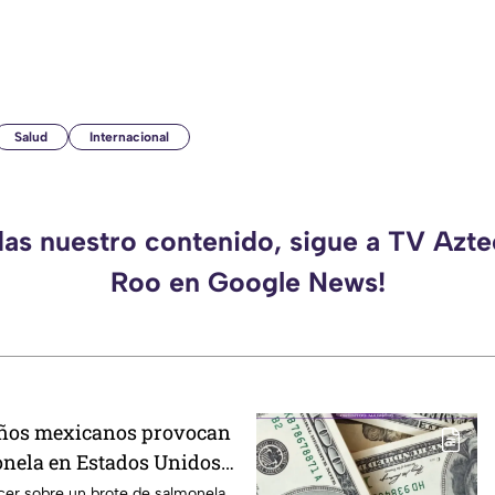
Salud
Internacional
das nuestro contenido, sigue a TV Azt
Roo en Google News!
eños mexicanos provocan
onela en Estados Unidos?
ber
cer sobre un brote de salmonela