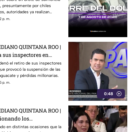
, presuntamente por chiles
s, autoridades ya realizan
2 p. m.
DIANO QUINTANA ROO |
 a sus inspectores en
rovocá la suspensión de
enó el retiro de sus inspectores
ue provocó la suspensión de las
 de aguacate
guacate y pérdidas millonarias.
5 p. m.
0:48
DIANO QUINTANA ROO |
tionando los
 de E.E.U.U contra
do en distintas ocasiones que la