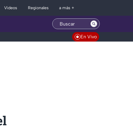
Regionales
Videos
a más +
En Vivo
el