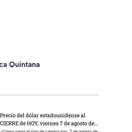
eca Quintana
Precio del dólar estadounidense al
CIERRE de HOY, viernes 7 de agosto de
2026, en Cancún
¿Cómo cerró el tipo de cambio hoy, 7 de agosto de