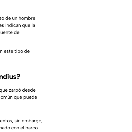
aso de un hombre
es indican que la
 fuente de
n este tipo de
ondius?
n que zarpó desde
o común que puede
ientos, sin embargo,
nado con el barco.