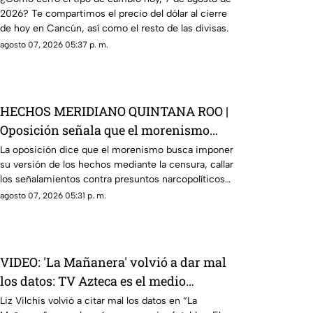
2026? Te compartimos el precio del dólar al cierre
de hoy en Cancún, así como el resto de las divisas.
agosto 07, 2026 05:37 p. m.
HECHOS MERIDIANO QUINTANA ROO |
Oposición señala que el morenismo
quiere imponer su versión de los
La oposición dice que el morenismo busca imponer
su versión de los hechos mediante la censura, callar
hechos usando la censura
los señalamientos contra presuntos narcopolíticos
de la 4T y presentar a la oposición como la villana.
agosto 07, 2026 05:31 p. m.
VIDEO: 'La Mañanera' volvió a dar mal
los datos: TV Azteca es el medio
tradicional con mayor alcance y
Liz Vilchis volvió a citar mal los datos en “La