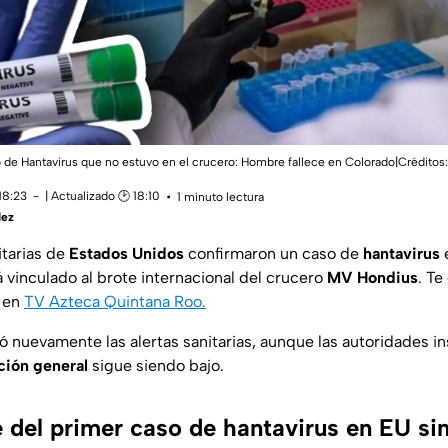
 de Hantavirus que no estuvo en el crucero: Hombre fallece en Colorado|Créditos:
18:23
| Actualizado 🕑 18:10
1 minuto lectura
dez
itarias de
Estados Unidos
confirmaron un caso de
hantavirus
e
 vinculado al brote internacional del crucero
MV Hondius
. T
o en
TV Azteca Quintana Roo.
 nuevamente las alertas sanitarias, aunque las autoridades in
ación general
sigue siendo bajo.
del primer caso de hantavirus en EU sin