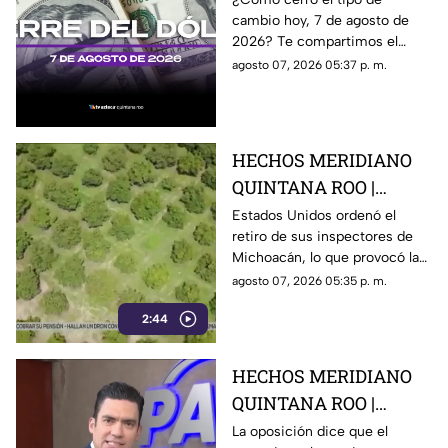
cambio hoy, 7 de agosto de
7 de agosto de 2026, en
2026? Te compartimos el
Cancún
precio del dólar al cierre de
agosto 07, 2026 05:37 p. m.
hoy en Cancún, así como el
resto de las divisas.
HECHOS MERIDIANO
QUINTANA ROO |
E.E.U.U retira a sus
Estados Unidos ordenó el
retiro de sus inspectores de
inspectores en
Michoacán, lo que provocó la
Michoacán y provocá
suspensión de las
agosto 07, 2026 05:35 p. m.
la suspensión de
exportaciones de aguacate y
exportaciones de
2:44
pérdidas millonarias.
aguacate
HECHOS MERIDIANO
QUINTANA ROO |
Oposición señala que el
La oposición dice que el