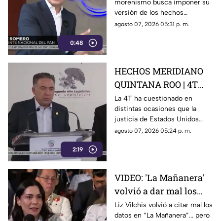
morenismo busca imponer su
morenismo quiere
versión de los hechos
imponer su versión de
mediante la censura, callar los
agosto 07, 2026 05:31 p. m.
los hechos usando la
señalamientos contra
censura
0:48
presuntos narcopolíticos de la
4T y presentar a la oposición
como la villana.
HECHOS MERIDIANO
QUINTANA ROO | 4T
sigue cuestionando los
La 4T ha cuestionado en
distintas ocasiones que la
señalamientos de
justicia de Estados Unidos
E.E.U.U contra
proceda contra presuntos
agosto 07, 2026 05:24 p. m.
narc0polít1c0s como
narcopolíticos con base en
Rocha Moya
2:19
testimonios de testigos
protegidos, un mecanismo
que mantiene bajo la mira a
VIDEO: 'La Mañanera'
Rocha Moya, Enrique Inzunza y
volvió a dar mal los
otros funcionarios morenistas.
datos: TV Azteca es el
Liz Vilchis volvió a citar mal los
datos en “La Mañanera”... pero
medio tradicional con