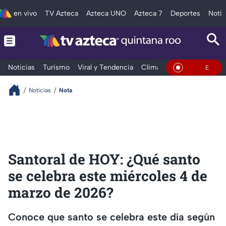
en vivo
TV Azteca
Azteca UNO
Azteca 7
Deportes
Notic
Noticias
Turismo
Viral y Tendencia
Clima
Tráfico
Deporte
En Vivo
Noticias
Nota
Santoral de HOY: ¿Qué santo
se celebra este miércoles 4 de
marzo de 2026?
Conoce que santo se celebra este día según