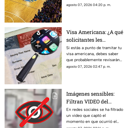
premios
las fechas, las categorías y los
agosto 07, 2026 04:20 p. m.
premios que disputarán los
equipos.
Visa Americana: ¿A qué
solicitantes les
revisarán las redes
Si estás a punto de tramitar tu
visa americana, debes saber
sociales para su
que probablemente revisarán
proceso?
tus redes sociales, así que te
agosto 07, 2026 02:47 p. m.
compartimos la lista de los que
pasarían por este filtro.
Imágenes sensibles:
Filtran VIDEO del
t1r0t30 de en escuela
En redes sociales se ha filtrado
un video que captó el
que dejó a 7 mu3rt0s y
momento en que ocurrió el
más de 30 h3r1d0s; así
tiroteo que dejó a 7 muertos y