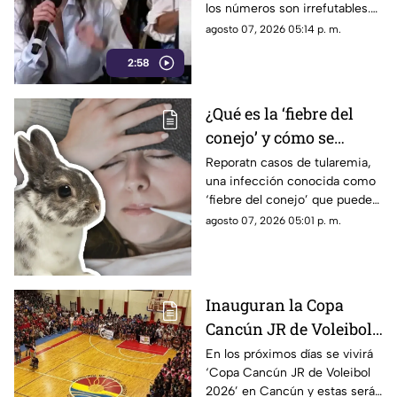
los números son irrefutables.
mayor alcance y
El estudio internacional de
agosto 07, 2026 05:14 p. m.
credibilidad de México
Reuters lo confirma: TV Azteca
2:58
es el medio tradicional con
mayor alcance y credibilidad
de México. Contra la
¿Qué es la ‘fiebre del
evidencia, nadie puede.
conejo’ y cómo se
contagia? Reportan
Reporatn casos de tularemia,
una infección conocida como
casos de tularemia y
‘fiebre del conejo’ que puede
genera alerta en la
resultar muy grave. Te
agosto 07, 2026 05:01 p. m.
población
explicamos qué es y cómo se
contagia.
Inauguran la Copa
Cancún JR de Voleibol
2026 en Cancún; aquí
En los próximos días se vivirá
‘Copa Cancún JR de Voleibol
las fechas, categorías y
2026’ en Cancún y estas serán