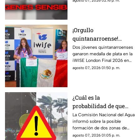
agosto 07, 2026 02:16 p. m.
ocurrió la m4s4cr3
más de treinta heridos en una
escuela.
¡Orgullo
quintanarroense!
Jóvenes GANAN la
Dos jóvenes quintanarroenses
ganaron medalla de plata en la
plata en la competencia
iWISE London Final 2026 en
iWISE London Final
donde participaron más de
agosto 07, 2026 01:50 p. m.
2026
200 estudiantes de 40 países.
Te contamos los detalles.
¿Cuál es la
probabilidad de que
'Hernan' se forme esta
La Comisión Nacional del Agua
informó sobre la posible
semana? Vigilan zonas
formación de dos zonas de
de baja presión con
baja presión con potencial de
agosto 07, 2026 01:05 p. m.
potencial de desarrollo