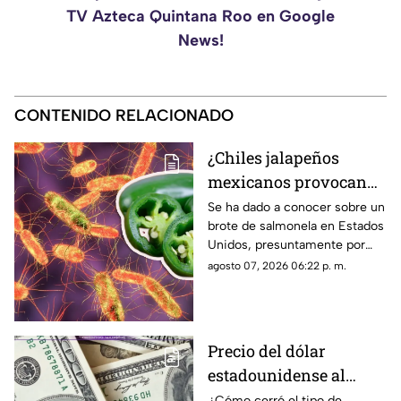
TV Azteca Quintana Roo en Google
News!
CONTENIDO RELACIONADO
¿Chiles jalapeños
mexicanos provocan
brote de salmonela en
Se ha dado a conocer sobre un
brote de salmonela en Estados
Estados Unidos? Esto
Unidos, presuntamente por
debes saber
chiles jalapeños mexicanos,
agosto 07, 2026 06:22 p. m.
autoridades ya realizan
investigación.
Precio del dólar
estadounidense al
CIERRE de HOY, viernes
¿Cómo cerró el tipo de