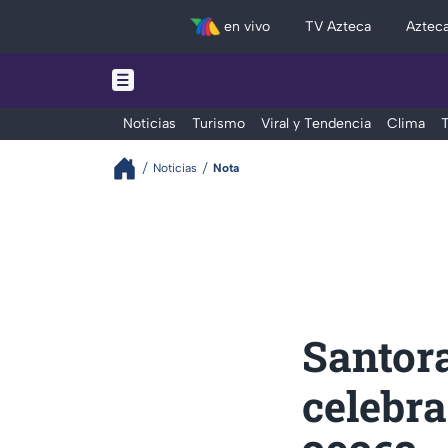
en vivo
TV Azteca
Aztec
Noticias
Turismo
Viral y Tendencia
Clima
T
Noticias
Nota
Santora
celebra