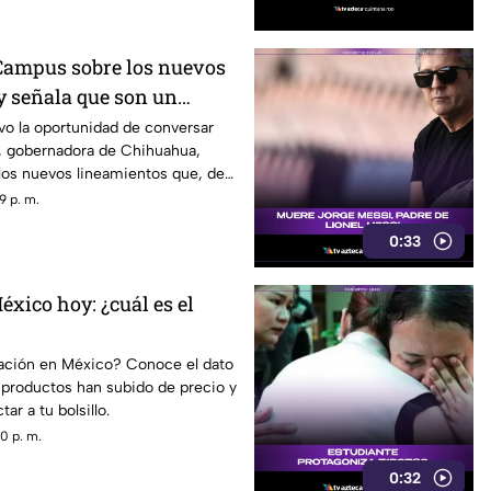
ncionar a medios y periodistas
 abrir la puerta a que el poder
tenidos son información, opinión
Campus sobre los nuevos
ón.
y señala que son un
 libertad de expresión
vo la oportunidad de conversar
 gobernadora de Chihuahua,
los nuevos lineamientos que, de
tura, podrían representar un
9 p. m.
rtad de expresión y convertirse en
0:33
ura impulsada desde el Gobierno
éxico hoy: ¿cuál es el
lación en México? Conoce el dato
 productos han subido de precio y
r a tu bolsillo.
0 p. m.
0:32