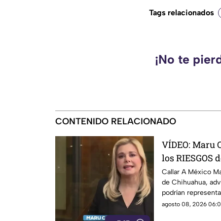
Tags relacionados
¡No te pier
CONTENIDO RELACIONADO
VÍDEO: Maru 
los RIESGOS d
lineamientos 
Callar A México M
de Chihuahua, advi
Gobierno
podrían representa
los derechos de las
agosto 08, 2026 06:0
expresión. Señaló 