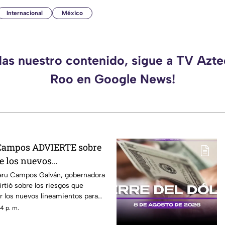
Internacional
México
das nuestro contenido, sigue a TV Azt
Roo en Google News!
Campos ADVIERTE sobre
e los nuevos
propuestos por el
aru Campos Galván, gobernadora
rtió sobre los riesgos que
r los nuevos lineamientos para
 audiencias y la libertad de
4 p. m.
que estas disposiciones podrían