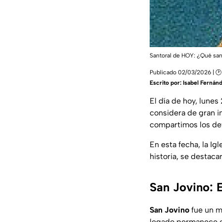
Santoral de HOY: ¿Qué san
Publicado 02/03/2026 | 
Escrito por:
Isabel Fernán
El día de hoy, lunes
considera de gran i
compartimos los de
En esta fecha, la Ig
historia, se destaca
San Jovino: 
San Jovino
fue un má
legado permanece c