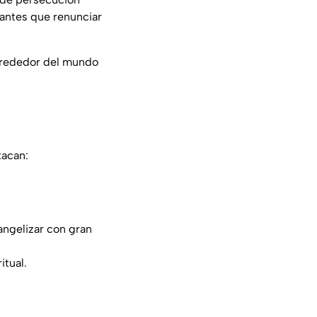
 antes que renunciar
 alrededor del mundo
tacan:
angelizar con gran
itual.