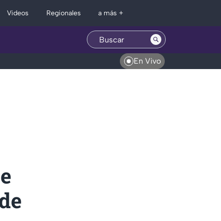
Regionales
Videos
a más +
En Vivo
se
 de