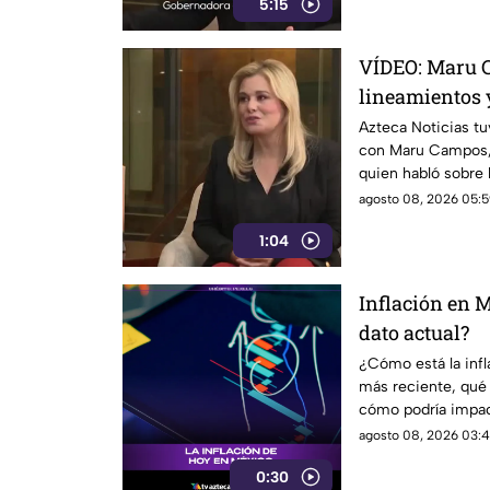
5:15
utilizarse para sa
críticos, además de
determine qué con
VÍDEO: Maru 
o motivo de sanci
lineamientos 
riesgo para la
Azteca Noticias tu
con Maru Campos,
quien habló sobre 
acuerdo con su pos
agosto 08, 2026 05:5
riesgo para la libe
1:04
una forma de cens
Federal.
Inflación en M
dato actual?
¿Cómo está la inf
más reciente, qué
cómo podría impacta
agosto 08, 2026 03:4
0:30