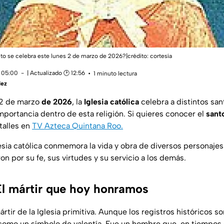
to se celebra este lunes 2 de marzo de 2026?|crédito: cortesía
 05:00
| Actualizado 🕑 12:56
1 minuto lectura
dez
 2 de marzo
de 2026
, la
Iglesia católica
celebra a distintos san
mportancia dentro de esta religión. Si quieres conocer el
sant
talles en
TV Azteca Quintana Roo.
lesia católica conmemora la vida y obra de diversos personajes 
ron por su fe, sus virtudes y su servicio a los demás.
El mártir que hoy honramos
rtir de la Iglesia primitiva. Aunque los registros históricos s
omo un símbolo de valentía. Fue un hombre que, en tiempos