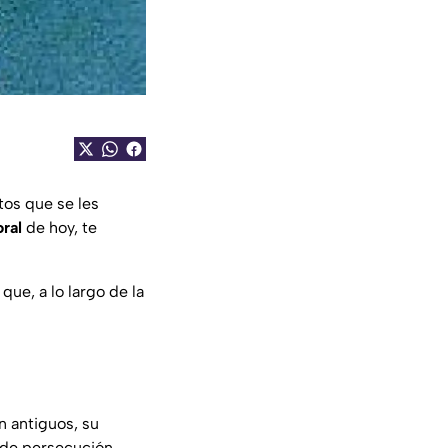
tos que se les
oral
de hoy, te
que, a lo largo de la
on antiguos, su
 de persecución