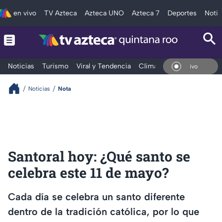
en vivo
TV Azteca
Azteca UNO
Azteca 7
Deportes
Notic
Noticias
Turismo
Viral y Tendencia
Clima
Tráfico
Deporte
En V
Noticias
Nota
Santoral hoy: ¿Qué santo se
celebra este 11 de mayo?
Cada día se celebra un santo diferente
dentro de la tradición católica, por lo que