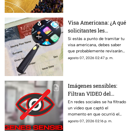
premios que disputarán los
equipos.
Visa Americana: ¿A qué
solicitantes les
revisarán las redes
Si estás a punto de tramitar tu
visa americana, debes saber
sociales para su
que probablemente revisarán
proceso?
tus redes sociales, así que te
agosto 07, 2026 02:47 p. m.
compartimos la lista de los que
pasarían por este filtro.
Imágenes sensibles:
Filtran VIDEO del
t1r0t30 de en escuela
En redes sociales se ha filtrado
un video que captó el
que dejó a 7 mu3rt0s y
momento en que ocurrió el
más de 30 h3r1d0s; así
tiroteo que dejó a 7 muertos y
agosto 07, 2026 02:16 p. m.
ocurrió la m4s4cr3
más de treinta heridos en una