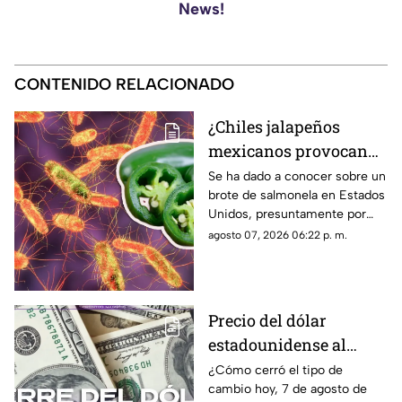
News!
CONTENIDO RELACIONADO
¿Chiles jalapeños
mexicanos provocan
brote de salmonela en
Se ha dado a conocer sobre un
brote de salmonela en Estados
Estados Unidos? Esto
Unidos, presuntamente por
debes saber
chiles jalapeños mexicanos,
agosto 07, 2026 06:22 p. m.
autoridades ya realizan
investigación.
Precio del dólar
estadounidense al
CIERRE de HOY, viernes
¿Cómo cerró el tipo de
cambio hoy, 7 de agosto de
7 de agosto de 2026, en