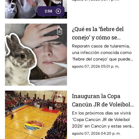
credibilidad de México
Reuters lo confirma: TV Azteca
2:58
es el medio tradicional con
mayor alcance y credibilidad
de México. Contra la
¿Qué es la ‘fiebre del
evidencia, nadie puede.
conejo’ y cómo se
contagia? Reportan
Reporatn casos de tularemia,
una infección conocida como
casos de tularemia y
‘fiebre del conejo’ que puede
genera alerta en la
resultar muy grave. Te
agosto 07, 2026 05:01 p. m.
población
explicamos qué es y cómo se
contagia.
Inauguran la Copa
Cancún JR de Voleibol
2026 en Cancún; aquí
En los próximos días se vivirá
‘Copa Cancún JR de Voleibol
las fechas, categorías y
2026’ en Cancún y estas serán
premios
las fechas, las categorías y los
agosto 07, 2026 04:20 p. m.