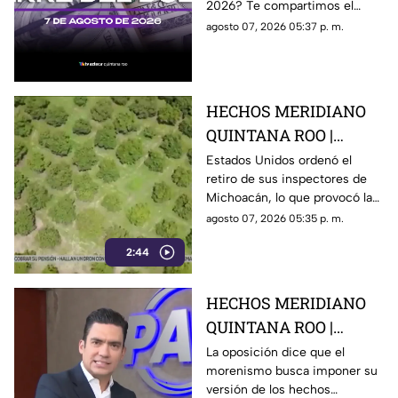
2026? Te compartimos el
Cancún
precio del dólar al cierre de
agosto 07, 2026 05:37 p. m.
hoy en Cancún, así como el
resto de las divisas.
HECHOS MERIDIANO
QUINTANA ROO |
E.E.U.U retira a sus
Estados Unidos ordenó el
retiro de sus inspectores de
inspectores en
Michoacán, lo que provocó la
Michoacán y provocá
suspensión de las
agosto 07, 2026 05:35 p. m.
la suspensión de
exportaciones de aguacate y
exportaciones de
2:44
pérdidas millonarias.
aguacate
HECHOS MERIDIANO
QUINTANA ROO |
Oposición señala que el
La oposición dice que el
morenismo busca imponer su
morenismo quiere
versión de los hechos