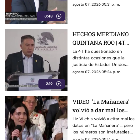
imponer su versión de
mediante la censura, callar los
agosto 07, 2026 05:31 p. m.
los hechos usando la
señalamientos contra
censura
0:48
presuntos narcopolíticos de la
4T y presentar a la oposición
como la villana.
HECHOS MERIDIANO
QUINTANA ROO | 4T
sigue cuestionando los
La 4T ha cuestionado en
distintas ocasiones que la
señalamientos de
justicia de Estados Unidos
E.E.U.U contra
proceda contra presuntos
agosto 07, 2026 05:24 p. m.
narc0polít1c0s como
narcopolíticos con base en
Rocha Moya
2:19
testimonios de testigos
protegidos, un mecanismo
que mantiene bajo la mira a
VIDEO: 'La Mañanera'
Rocha Moya, Enrique Inzunza y
volvió a dar mal los
otros funcionarios morenistas.
datos: TV Azteca es el
Liz Vilchis volvió a citar mal los
datos en “La Mañanera”... pero
medio tradicional con
los números son irrefutables.
mayor alcance y
El estudio internacional de
agosto 07, 2026 05:14 p. m.