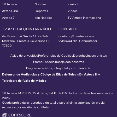
TV Azteca
Noticias
a más +
Azteca UNO
Deportes
Videos
Azteca 7
adn Noticias
TV Azteca Internacional
TV AZTECA QUINTANA ROO
CONTACTO
Av. Bonampak Sm 4-A Lote 3-A
contacto@tvazteca.com
Manzana 1 Frente a Calle Nube C.P.
9983644712 | Conmutador
77500
Aviso de privacidad
Preferencias de Cookies
Derechos
Inversionistas
Promo Espacio
Trabaja con nosotros
Programa de ética, integridad y cumplimiento
Defensor de Audiencias y Código de Ética de Televisión Azteca III y
Televisora del Valle de México
TV Azteca, M.R. & ©, TV Azteca, S.A.B. de C.V. Todos los derechos reservados,
2025.
Queda prohibida la reproducción total o parcial sin la autorización previa,
expresa y por escrito de su titular.