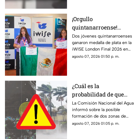
escuela.
¡Orgullo
quintanarroense!
Jóvenes GANAN la
Dos jóvenes quintanarroenses
ganaron medalla de plata en la
plata en la competencia
iWISE London Final 2026 en
iWISE London Final
donde participaron más de
agosto 07, 2026 01:50 p. m.
2026
200 estudiantes de 40 países.
Te contamos los detalles.
¿Cuál es la
probabilidad de que
'Hernan' se forme esta
La Comisión Nacional del Agua
informó sobre la posible
semana? Vigilan zonas
formación de dos zonas de
de baja presión con
baja presión con potencial de
agosto 07, 2026 01:05 p. m.
potencial de desarrollo
convertirse en el huracán
ciclónico
‘Hernan’.