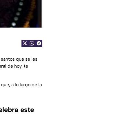
 santos que se les
oral
de hoy, te
que, a lo largo de la
elebra este