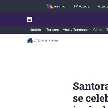
en vivo
TV Azteca
Aztec
Noticias
Turismo
Viral y Tendencia
Clima
T
Noticias
Nota
Santora
se cele