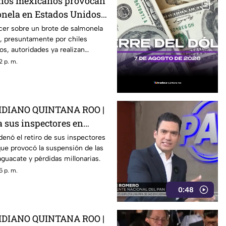
eños mexicanos provocan
onela en Estados Unidos?
ber
cer sobre un brote de salmonela
, presuntamente por chiles
s, autoridades ya realizan
2 p. m.
DIANO QUINTANA ROO |
 a sus inspectores en
rovocá la suspensión de
enó el retiro de sus inspectores
ue provocó la suspensión de las
 de aguacate
guacate y pérdidas millonarias.
5 p. m.
0:48
DIANO QUINTANA ROO |