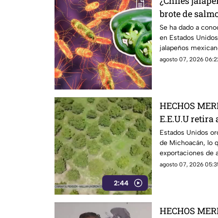
¿Chiles jalap
brote de salm
Esto debes sa
Se ha dado a cono
en Estados Unidos
jalapeños mexicano
investigación.
agosto 07, 2026 06:2
HECHOS MERI
E.E.U.U retira
Michoacán y p
Estados Unidos ord
de Michoacán, lo q
exportaciones
exportaciones de a
agosto 07, 2026 05:3
2:44
HECHOS MERI