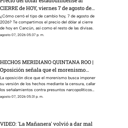
Precio del dólar estadounidense al
CIERRE de HOY, viernes 7 de agosto de
2026, en Cancún
¿Cómo cerró el tipo de cambio hoy, 7 de agosto de
2026? Te compartimos el precio del dólar al cierre
de hoy en Cancún, así como el resto de las divisas.
agosto 07, 2026 05:37 p. m.
HECHOS MERIDIANO QUINTANA ROO |
Oposición señala que el morenismo
quiere imponer su versión de los
La oposición dice que el morenismo busca imponer
su versión de los hechos mediante la censura, callar
hechos usando la censura
los señalamientos contra presuntos narcopolíticos
de la 4T y presentar a la oposición como la villana.
agosto 07, 2026 05:31 p. m.
VIDEO: 'La Mañanera' volvió a dar mal