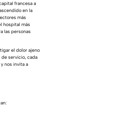
capital francesa a
rascendido en la
 sectores más
el hospital más
a las personas
gar el dolor ajeno
 de servicio, cada
y nos invita a
can: