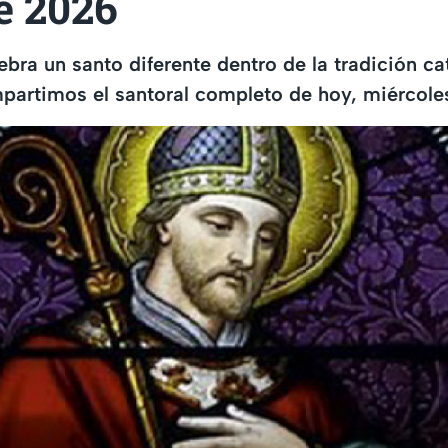
e 2026
bra un santo diferente dentro de la tradición cat
partimos el santoral completo de hoy, miércoles