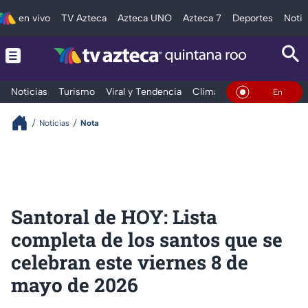
en vivo
TV Azteca
Azteca UNO
Azteca 7
Deportes
Notic
Noticias
Turismo
Viral y Tendencia
Clima
Tráfico
Deporte
En Vivo
Noticias
Nota
Santoral de HOY: Lista
completa de los santos que se
celebran este viernes 8 de
mayo de 2026