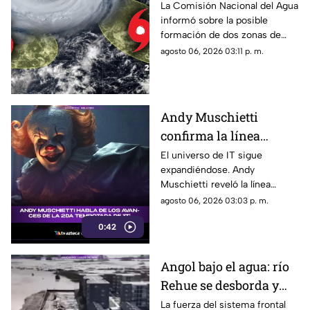
probabilidad de
La Comisión Nacional del Agua
informó sobre la posible
formación: Vigilan dos
formación de dos zonas de
zonas de baja presión
baja presión con potencial
agosto 06, 2026 03:11 p. m.
con probablidad de
ciclónico en el Pacífico. Aquí
desarrollo ciclónico
su ubicación.
Andy Muschietti
confirma la línea
temporal de la segunda
El universo de IT sigue
expandiéndose. Andy
temporada de 'IT'
Muschietti reveló la línea
temporal que seguirá la
agosto 06, 2026 03:03 p. m.
segunda temporada, una
0:42
decisión que podría cambiar la
forma en que conocemos la
historia de Pennywise.
Angol bajo el agua: río
Rehue se desborda y
anega viviendas
La fuerza del sistema frontal