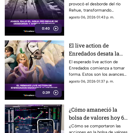
provocó el desborde del río
Rehue, transformando
distintos sectores de Angol en
agosto 06, 2026 01:43 p. m.
zonas inundadas. Esto fue lo
0:40
que paso:
El live action de
Enredados desata la
emoción entre los
El esperado live action de
Enredados comienza a tomar
seguidores: los
forma. Estos son los avances
primeros avances son
que ya generan conversación.
agosto 06, 2026 01:37 p. m.
estos
0:39
¿Cómo amaneció la
bolsa de valores hoy 6
de agosto de 2026?
¿Cómo se comportaron las
acciones en la bolsa de valores