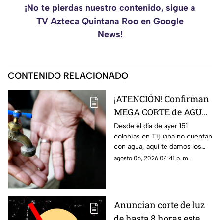
¡No te pierdas nuestro contenido, sigue a
TV Azteca Quintana Roo en Google
News!
CONTENIDO RELACIONADO
¡ATENCIÓN! Confirman
MEGA CORTE de AGUA
en más de 150 colonias,
Desde el día de ayer 151
colonias en Tijuana no cuentan
aquí la lista completa
con agua, aquí te damos los
detalles.
agosto 06, 2026 04:41 p. m.
Anuncian corte de luz
de hasta 8 horas este 7