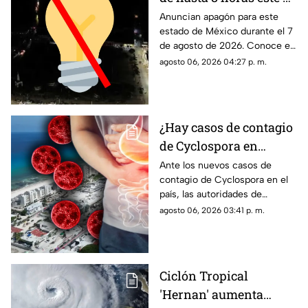
de agosto de 2026: ¿A
Anuncian apagón para este
estado de México durante el 7
qué hora inicia el
de agosto de 2026. Conoce el
apagón y quiénes se
horario y las colonias que se
agosto 06, 2026 04:27 p. m.
quedarán sin
verán afectadas con el corte
electricidad en México?
de luz.
¿Hay casos de contagio
de Cyclospora en
Quintana Roo? Esto
Ante los nuevos casos de
contagio de Cyclospora en el
dicen las autoridades
país, las autoridades de
sobre los turistas
Quintana Roo informaron
agosto 06, 2026 03:41 p. m.
contagiados de
sobre las medidas que se
ciclosporiasis
están tomando en el estado.
Ciclón Tropical
'Hernan' aumenta