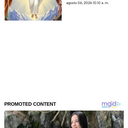
compartimos el santoral
agosto 06, 2026 10:10 a. m.
completo de hoy, jueves 6 de
agosto.