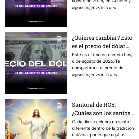
agosto de 2026, en Cancún y
jueves 6 de agosto de
el resto de Quintana Roo. Este
agosto 06, 2026 11:18 a. m.
2026
es el costo del combustible en
el estado.
¿Quieres cambiar? Este
es el precio del dólar
estadounidense HOY, 6
Este es el tipo de cambio hoy,
6 de agosto de 2026. Te
de agosto de 2026 en
compartimos el precio del
Cancún
dólar hoy en Cancún, así como
agosto 06, 2026 10:15 a. m.
el resto de las divisas en
México.
Santoral de HOY:
¿Cuáles son los santos
que se celebran este
Cada día se celebra un santo
diferente dentro de la tradición
jueves 6 de agosto de
católica, por lo que aquí te
2026?