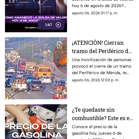
hoy 6 de agosto de 2026?
Encuentra todos los detalles
agosto 06, 2026 01:17 p. m.
sobre la apertura del mercado.
1:47
¡ATENCIÓN! Cierran
tramo del Periférico de
Mérida; esta la razón y
Una movilización de personas
provocó el cierre de un tramo
las vías alternas
del Periférico de Mérida, te
contamos la razón y cuáles son
agosto 06, 2026 12:00 p. m.
las vías alternas.
¿Te quedaste sin
combustible? Este es el
precio de la gasolina en
Conoce el precio de la
gasolina hoy, jueves 6 de
Quintana Roo HOY,