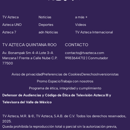
TV Azteca
Noticias
a más +
Azteca UNO
Deportes
Videos
Azteca 7
adn Noticias
TV Azteca Internacional
TV AZTECA QUINTANA ROO
CONTACTO
Av. Bonampak Sm 4-A Lote 3-A
contacto@tvazteca.com
Manzana 1 Frente a Calle Nube C.P.
9983644712 | Conmutador
77500
Aviso de privacidad
Preferencias de Cookies
Derechos
Inversionistas
Promo Espacio
Trabaja con nosotros
Programa de ética, integridad y cumplimiento
Defensor de Audiencias y Código de Ética de Televisión Azteca III y
Televisora del Valle de México
TV Azteca, M.R. & ©, TV Azteca, S.A.B. de C.V. Todos los derechos reservados,
2025.
Queda prohibida la reproducción total o parcial sin la autorización previa,