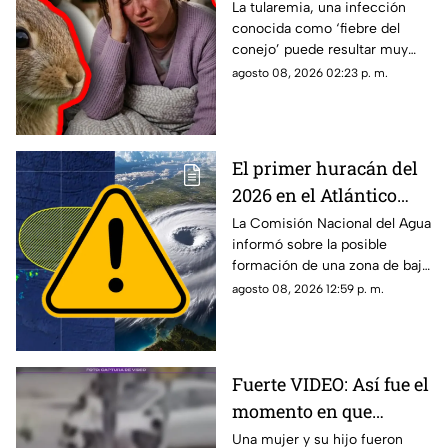
la ‘fiebre del conejo’ y lo
La tularemia, una infección
conocida como ‘fiebre del
que debes saber sobre
conejo’ puede resultar muy
el contagio de
grave y aquí te compartimos
agosto 08, 2026 02:23 p. m.
tularemia
los primeros síntomas que
debes conocer.
El primer huracán del
2026 en el Atlántico
podría formarse en 7
La Comisión Nacional del Agua
informó sobre la posible
días: ¿Cuál es la
formación de una zona de baja
probabilidad de
presión en el Atlántico, misma
agosto 08, 2026 12:59 p. m.
desarrollo ciclónico?
que podría evolucionar en
huracán.
Fuerte VIDEO: Así fue el
momento en que
4tr0p3ll4n a una mujer
Una mujer y su hijo fueron