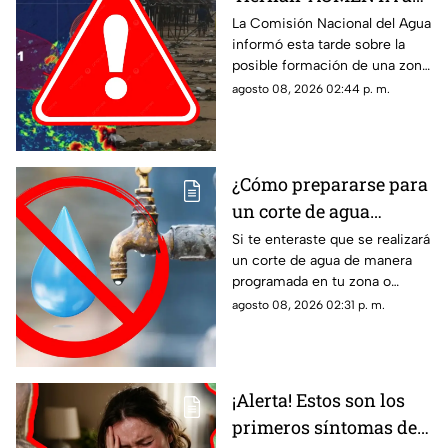
70% su probabilidad de
La Comisión Nacional del Agua
informó esta tarde sobre la
desarrollo y esta es la
posible formación de una zona
ubicación exacta del
de baja presión con potencial
agosto 08, 2026 02:44 p. m.
potencial ciclón
ciclónico en el Pacífico. Aquí
tropical
los detalles.
¿Cómo prepararse para
un corte de agua
programado? Esto
Si te enteraste que se realizará
un corte de agua de manera
puedes hacer ante la
programada en tu zona o
suspensión del servicio
simplemente de quedaste sin
agosto 08, 2026 02:31 p. m.
servicio, estos consejos te
pueden servir.
¡Alerta! Estos son los
primeros síntomas de