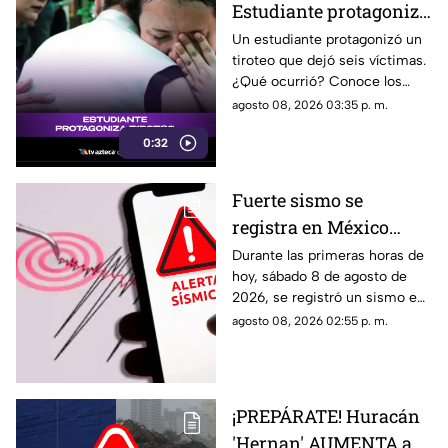
Estudiante protagoniza
t1r0t30 con seis
Un estudiante protagonizó un
tiroteo que dejó seis víctimas.
víctimas
¿Qué ocurrió? Conoce los
detalles de esta tragedia.
agosto 08, 2026 03:35 p. m.
0:32
Fuerte sismo se
registra en México
HOY, sábado 8 de
Durante las primeras horas de
hoy, sábado 8 de agosto de
agosto de 2026: ¿Dónde
2026, se registró un sismo en
fue el epicentro del
México. Te decimos en donde
agosto 08, 2026 02:55 p. m.
temblor de este día?
ocurrió y cuál fue su magnitud.
¡PREPÁRATE! Huracán
'Hernan' AUMENTA a