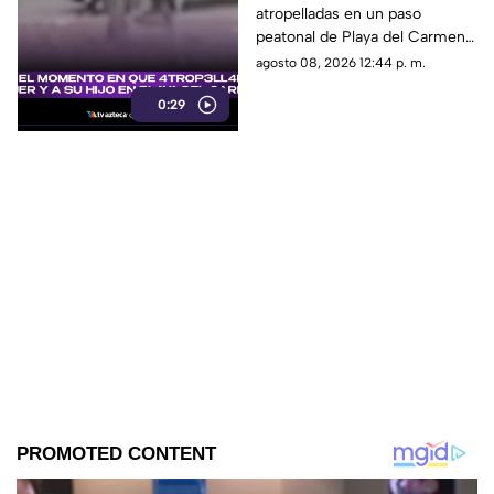
atropelladas en un paso
y a su hijo en un paso
peatonal de Playa del Carmen.
peatonal de Playa del
Cámara de seguridad captó el
agosto 08, 2026 12:44 p. m.
Carmen
momento exacto en que
0:29
ocurrieron los hechos.