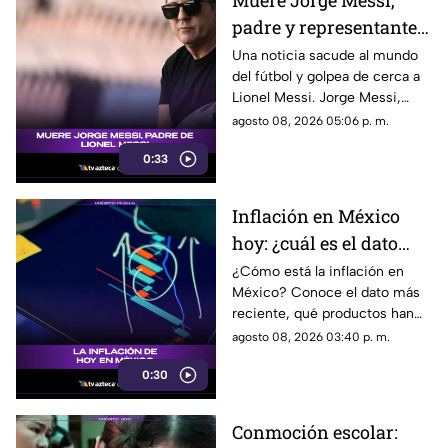
Muere Jorge Messi,
convertirse en una forma de
padre y representante
censura impulsada desde el
Gobierno Federal.
de Lionel Messi
Una noticia sacude al mundo
del fútbol y golpea de cerca a
Lionel Messi. Jorge Messi,
padre y representante del astro
agosto 08, 2026 05:06 p. m.
argentino, ha fallecido. Conoce
0:33
los detalles tras la noticia.
Inflación en México
hoy: ¿cuál es el dato
actual?
¿Cómo está la inflación en
México? Conoce el dato más
reciente, qué productos han
subido de precio y cómo
agosto 08, 2026 03:40 p. m.
podría impactar a tu bolsillo.
0:30
Conmoción escolar: