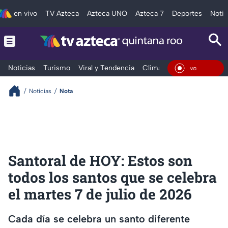
en vivo
TV Azteca
Azteca UNO
Azteca 7
Deportes
Notic
Noticias
Turismo
Viral y Tendencia
Clima
Tráfico
Deporte
En Viv
Noticias
Nota
Santoral de HOY: Estos son
todos los santos que se celebra
el martes 7 de julio de 2026
Cada día se celebra un santo diferente