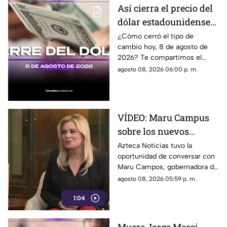
de expresión. Señaló que estas
Así cierra el precio del
disposiciones podrían
dólar estadounidense
utilizarse para sancionar a
medios y periodistas críticos,
HOY, sábado 8 de
¿Cómo cerró el tipo de
además de abrir la puerta a
cambio hoy, 8 de agosto de
agosto de 2026, en
que el poder determine qué
2026? Te compartimos el
Cancún
contenidos son información,
precio del dólar al cierre de
agosto 08, 2026 06:00 p. m.
opinión o motivo de sanción.
hoy en Cancún, así como el
resto de las divisas.
VÍDEO: Maru Campus
sobre los nuevos
lineamientos y señala
Azteca Noticias tuvo la
oportunidad de conversar con
que son un riesgo para
Maru Campos, gobernadora de
la libertad de expresión
Chihuahua, quien habló sobre
agosto 08, 2026 05:59 p. m.
los nuevos lineamientos que,
1:04
de acuerdo con su postura,
podrían representar un riesgo
para la libertad de expresión y