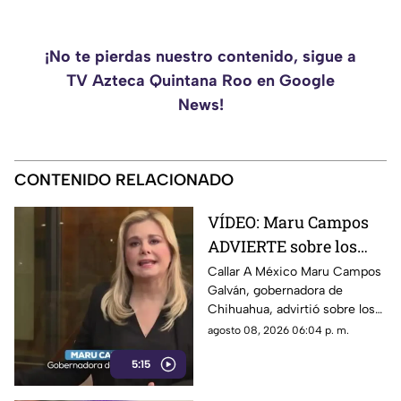
¡No te pierdas nuestro contenido, sigue a
TV Azteca Quintana Roo en Google
News!
CONTENIDO RELACIONADO
VÍDEO: Maru Campos
ADVIERTE sobre los
RIESGOS de los nuevos
Callar A México Maru Campos
Galván, gobernadora de
lineamientos
Chihuahua, advirtió sobre los
propuestos por el
riesgos que podrían
agosto 08, 2026 06:04 p. m.
Gobierno
representar los nuevos
5:15
lineamientos para los derechos
de las audiencias y la libertad