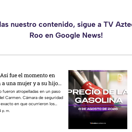
das nuestro contenido, sigue a TV Azt
Roo en Google News!
 Así fue el momento en
 a una mujer y a su hijo
atonal de Playa del
o fueron atropelladas en un paso
 del Carmen. Cámara de seguridad
exacto en que ocurrieron los
 p. m.