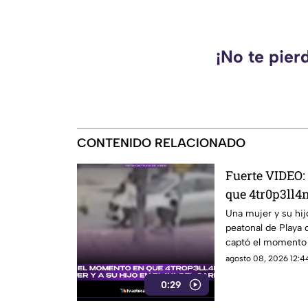
¡No te pier
CONTENIDO RELACIONADO
Fuerte VIDEO:
que 4tr0p3ll4n
en un paso pe
Una mujer y su hij
peatonal de Playa
Carmen
captó el momento 
hechos.
agosto 08, 2026 12:44
0:29