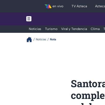
en vivo
TV Azteca
Aztec
Noticias
Turismo
Viral y Tendencia
Clima
T
Noticias
Nota
Santora
complet