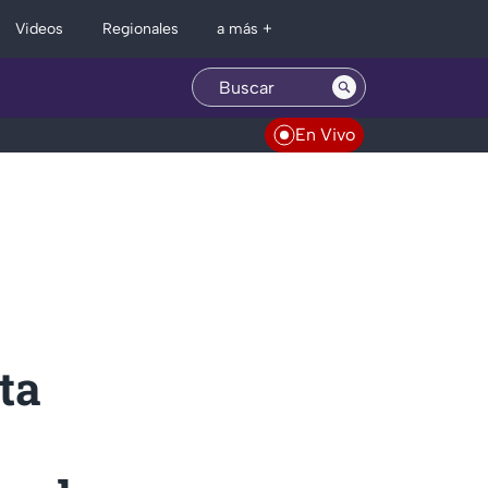
Regionales
Videos
a más +
En Vivo
ta