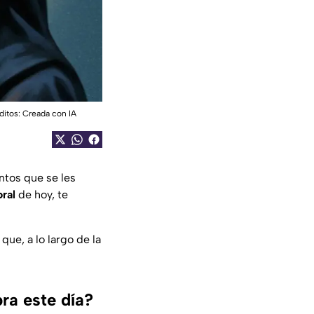
ditos: Creada con IA
ntos que se les
oral
de hoy, te
que, a lo largo de la
bra este día?