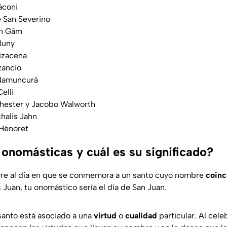
áconi
 San Severino
an Gâm
luny
izacena
zancio
 Namuncurá
elli
hester y Jacobo Walworth
halis Jahn
'Hénoret
 onomásticas y cuál es su significado?
ere al día en que se conmemora a un santo cuyo nombre
coinc
s Juan, tu onomástico sería el día de San Juan.
santo está asociado a una
virtud
o
cualidad
particular. Al cele