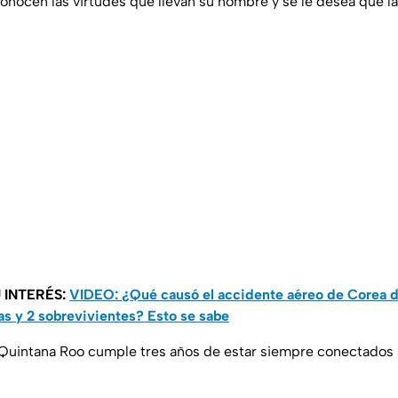
conocen las virtudes que llevan su nombre y se le desea que l
 INTERÉS:
VIDEO: ¿Qué causó el accidente aéreo de Corea de
s y 2 sobrevivientes? Esto se sabe
 Quintana Roo cumple tres años de estar siempre conectados