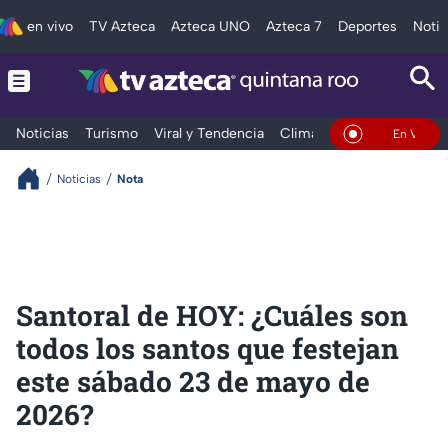
en vivo
TV Azteca
Azteca UNO
Azteca 7
Deportes
Notic
Noticias
Turismo
Viral y Tendencia
Clima
Tráfico
Deporte
En Vivo
Noticias
Nota
Santoral de HOY: ¿Cuáles son
todos los santos que festejan
este sábado 23 de mayo de
2026?