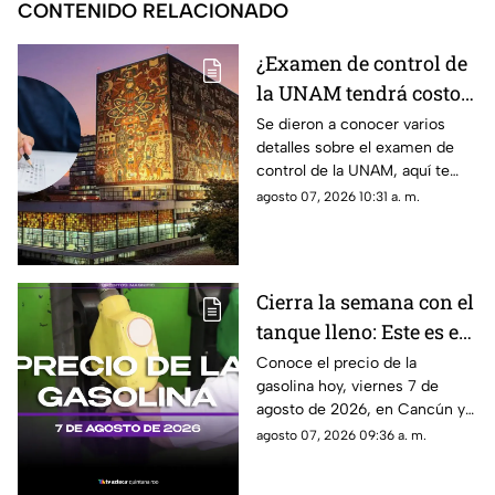
CONTENIDO RELACIONADO
¿Examen de control de
la UNAM tendrá costo?
Conoce todos los
Se dieron a conocer varios
detalles sobre el examen de
detalles
control de la UNAM, aquí te
decimos si tendrá costo o no.
agosto 07, 2026 10:31 a. m.
Cierra la semana con el
tanque lleno: Este es el
precio de la gasolina
Conoce el precio de la
gasolina hoy, viernes 7 de
HOY, viernes 7 de
agosto de 2026, en Cancún y
agosto de 2026, en
el resto de Quintana Roo. Este
agosto 07, 2026 09:36 a. m.
Quintana Roo
es el costo del combustible en
el estado.