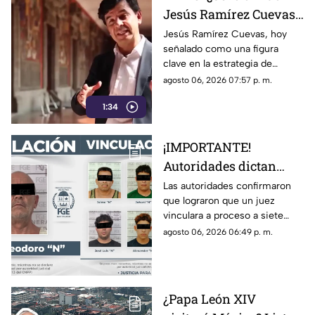
Jesús Ramírez Cuevas,
figura clave en la
Jesús Ramírez Cuevas, hoy
señalado como una figura
estrategia de censura
clave en la estrategia de
del gobierno, criticaba
censura del gobierno, criticaba
agosto 06, 2026 07:57 p. m.
la publicidad para
en 2013 el uso de la publicidad
censurar a medios
1:34
oficial para censurar a los
medios de comunicación.
¡IMPORTANTE!
Autoridades dictan
prisión preventiva
Las autoridades confirmaron
que lograron que un juez
para siete personas
vinculara a proceso a siete
relacionadas con
personas que están
agosto 06, 2026 06:49 p. m.
narcoinvernaderos
relacionadas con
‘narcoinvernaderos’
¿Papa León XIV