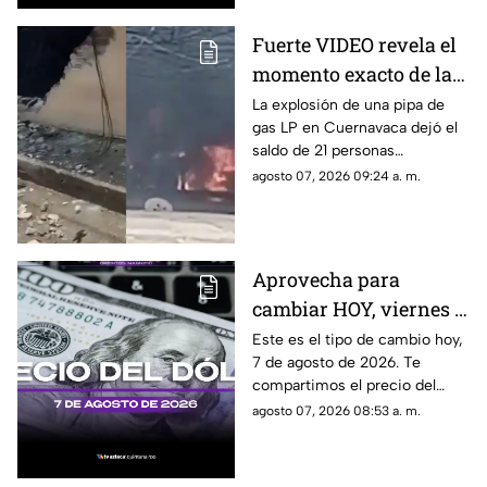
Fuerte VIDEO revela el
momento exacto de la
3xpl0s1ón de pipa de
La explosión de una pipa de
gas LP en Cuernavaca dejó el
gas LP que dejó a 21
saldo de 21 personas
personas l3s10n4d4s:
lesionadas y en redes sociales
agosto 07, 2026 09:24 a. m.
Esto se sabe sobre lo
se viralizó el video del
ocurrido en
momento en que ocurrió.
Cuernavaca
Aprovecha para
cambiar HOY, viernes 7
de agosto de 2026: Este
Este es el tipo de cambio hoy,
7 de agosto de 2026. Te
es el precio del dólar
compartimos el precio del
estadounidense en
dólar hoy en Cancún, así como
agosto 07, 2026 08:53 a. m.
Cancún
el resto de las divisas en
México.