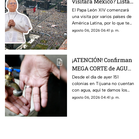
visitará México? Lista
COMPLETA de los
El Papa León XIV comenzará
una visita por varios países de
países de América
América Latina, por lo que te
Latina a los que llegará
compartimos la lista de cuáles
agosto 06, 2026 06:41 p. m.
son y si está México.
¡ATENCIÓN! Confirman
MEGA CORTE de AGUA
en más de 150 colonias,
Desde el día de ayer 151
colonias en Tijuana no cuentan
aquí la lista completa
con agua, aquí te damos los
detalles.
agosto 06, 2026 04:41 p. m.