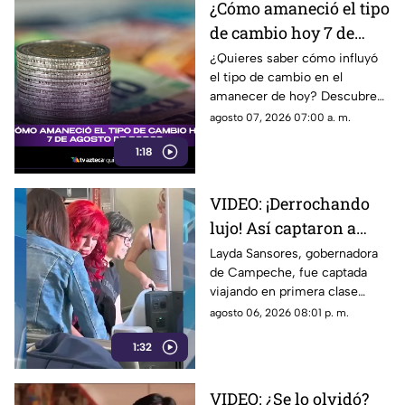
¿Cómo amaneció el tipo
de cambio hoy 7 de
agosto de 2026?
¿Quieres saber cómo influyó
el tipo de cambio en el
amanecer de hoy? Descubre
los detalles de esta noticia que
agosto 07, 2026 07:00 a. m.
impacta en el valor del dólar y
1:18
el peso.
VIDEO: ¡Derrochando
lujo! Así captaron a
Layda Sansores
Layda Sansores, gobernadora
de Campeche, fue captada
viajando en primera
viajando en primera clase
clase a Madrid; iba con
rumbo a Madrid junto a su
agosto 06, 2026 08:01 p. m.
su hermana titular del
hermana, quien se desempeña
DIF de Campeche
1:32
como directora del DIF estatal.
VIDEO: ¿Se lo olvidó?