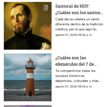
Santoral de HOY:
¿Cuáles son los santos
que se celebran este
Cada día se celebra un santo
diferente dentro de la tradición
viernes 7 de agosto de
católica, por lo que aquí te
2026?
compartimos el santoral
agosto 07, 2026 08:32 a. m.
completo de hoy, viernes 7 de
agosto.
¿Cuáles son las
efemérides del 7 de
agosto? Esto se celebra
Te compartimos todos los
sucesos históricos,
un día como hoy en
deportivos, culturales y más
México y el mundo
que marcaron las efemérides
agosto 07, 2026 08:23 a. m.
del 7 de agosto; se celebra el
Día Mundial de los Faros.