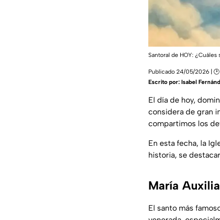
Santoral de HOY: ¿Cuáles 
Publicado 24/05/2026 | 🕑
Escrito por:
Isabel Fernán
El día de hoy, domi
considera de gran i
compartimos los de
En esta fecha, la Ig
historia, se destaca
María Auxilia
El santo más famos
venerada, especialm