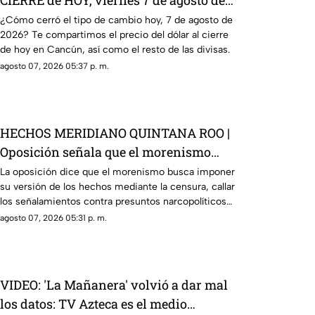
CIERRE de HOY, viernes 7 de agosto de
2026, en Cancún
¿Cómo cerró el tipo de cambio hoy, 7 de agosto de
2026? Te compartimos el precio del dólar al cierre
de hoy en Cancún, así como el resto de las divisas.
agosto 07, 2026 05:37 p. m.
HECHOS MERIDIANO QUINTANA ROO |
Oposición señala que el morenismo
quiere imponer su versión de los
La oposición dice que el morenismo busca imponer
su versión de los hechos mediante la censura, callar
hechos usando la censura
los señalamientos contra presuntos narcopolíticos
de la 4T y presentar a la oposición como la villana.
agosto 07, 2026 05:31 p. m.
VIDEO: 'La Mañanera' volvió a dar mal
los datos: TV Azteca es el medio