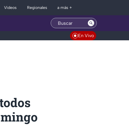
Regionales
Videos
a más +
En Vivo
 todos
domingo