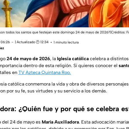
son todos los santos que festejan este domingo 24 de mayo de 2026?|Créditos: F
 06:26
| Actualizado 🕑 12:34
1 minuto lectura
dez
ngo
24 de mayo de 2026
, la
Iglesia católica
celebra a distintos
mportancia dentro de esta religión. Si quieres conocer el
sant
talles en
TV Azteca Quintana Roo.
lesia católica conmemora la vida y obra de diversos personajes 
ron por su fe, sus virtudes y su servicio a los demás.
dora: ¿Quién fue y por qué se celebra es
o del 24 de mayo es
María Auxiliadora
. Esta advocación mari
ente por los católicos, debido a su promoción por San Juan 