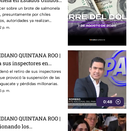
onela en Estados Unidos?
ber
cer sobre un brote de salmonela
, presuntamente por chiles
s, autoridades ya realizan
2 p. m.
DIANO QUINTANA ROO |
 a sus inspectores en
rovocá la suspensión de
enó el retiro de sus inspectores
ue provocó la suspensión de las
 de aguacate
guacate y pérdidas millonarias.
5 p. m.
0:48
DIANO QUINTANA ROO |
tionando los