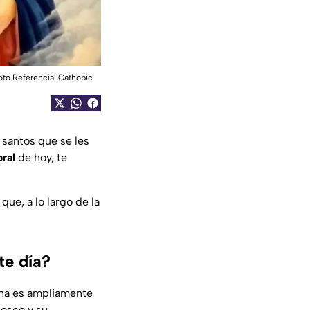
oto Referencial Cathopic
 santos que se les
oral
de hoy, te
que, a lo largo de la
te día?
ana es ampliamente
Bosco y su