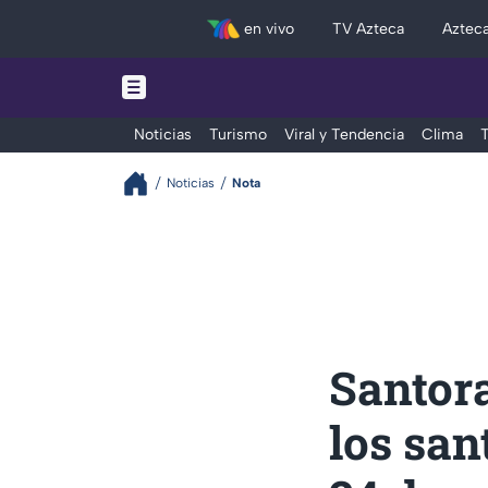
en vivo
TV Azteca
Aztec
Noticias
Turismo
Viral y Tendencia
Clima
T
Noticias
Nota
Santora
los san