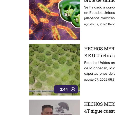
brote de salm
Esto debes sa
Se ha dado a cono
en Estados Unidos
jalapeños mexicano
investigación.
agosto 07, 2026 06:2
HECHOS MERI
E.E.U.U retira
Michoacán y p
Estados Unidos ord
de Michoacán, lo q
exportaciones
exportaciones de a
agosto 07, 2026 05:3
2:44
HECHOS MERI
4T sigue cues