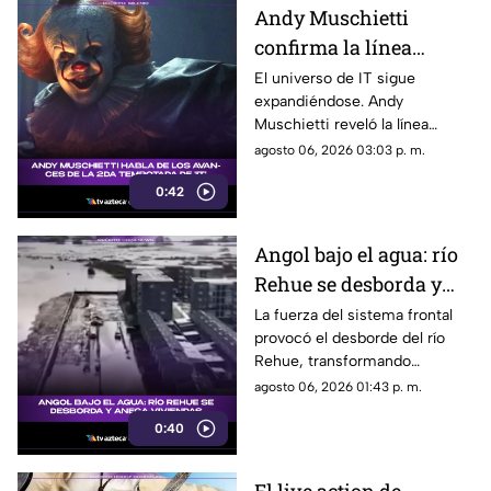
Andy Muschietti
confirma la línea
temporal de la segunda
El universo de IT sigue
expandiéndose. Andy
temporada de 'IT'
Muschietti reveló la línea
temporal que seguirá la
agosto 06, 2026 03:03 p. m.
segunda temporada, una
0:42
decisión que podría cambiar la
forma en que conocemos la
historia de Pennywise.
Angol bajo el agua: río
Rehue se desborda y
anega viviendas
La fuerza del sistema frontal
provocó el desborde del río
Rehue, transformando
distintos sectores de Angol en
agosto 06, 2026 01:43 p. m.
zonas inundadas. Esto fue lo
0:40
que paso: