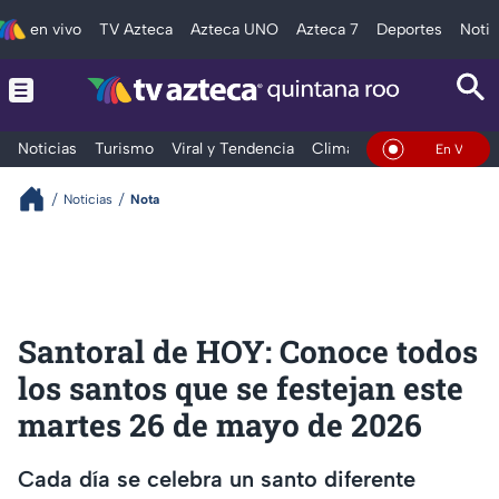
en vivo
TV Azteca
Azteca UNO
Azteca 7
Deportes
Notic
Noticias
Turismo
Viral y Tendencia
Clima
Tráfico
Deporte
En Vivo
Noticias
Nota
Santoral de HOY: Conoce todos
los santos que se festejan este
martes 26 de mayo de 2026
Cada día se celebra un santo diferente