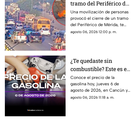
tramo del Periférico de
Mérida; esta la razón y
Una movilización de personas
provocó el cierre de un tramo
las vías alternas
del Periférico de Mérida, te
contamos la razón y cuáles son
agosto 06, 2026 12:00 p. m.
las vías alternas.
¿Te quedaste sin
combustible? Este es el
precio de la gasolina en
Conoce el precio de la
gasolina hoy, jueves 6 de
Quintana Roo HOY,
agosto de 2026, en Cancún y
jueves 6 de agosto de
el resto de Quintana Roo. Este
agosto 06, 2026 11:18 a. m.
2026
es el costo del combustible en
el estado.