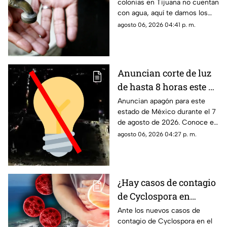
colonias en Tijuana no cuentan
aquí la lista completa
con agua, aquí te damos los
detalles.
agosto 06, 2026 04:41 p. m.
Anuncian corte de luz
de hasta 8 horas este 7
de agosto de 2026: ¿A
Anuncian apagón para este
estado de México durante el 7
qué hora inicia el
de agosto de 2026. Conoce el
apagón y quiénes se
horario y las colonias que se
agosto 06, 2026 04:27 p. m.
quedarán sin
verán afectadas con el corte
electricidad en México?
de luz.
¿Hay casos de contagio
de Cyclospora en
Quintana Roo? Esto
Ante los nuevos casos de
contagio de Cyclospora en el
dicen las autoridades