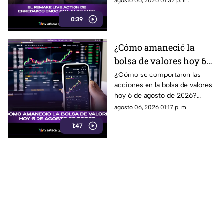
agosto 06, 2026 01:37 p. m.
estos
0:39
¿Cómo amaneció la
bolsa de valores hoy 6
de agosto de 2026?
¿Cómo se comportaron las
acciones en la bolsa de valores
hoy 6 de agosto de 2026?
Encuentra todos los detalles
agosto 06, 2026 01:17 p. m.
sobre la apertura del mercado.
1:47