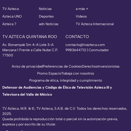
TV Azteca
Noticias
a más +
Azteca UNO
Deportes
Videos
Azteca 7
adn Noticias
TV Azteca Internacional
TV AZTECA QUINTANA ROO
CONTACTO
Av. Bonampak Sm 4-A Lote 3-A
contacto@tvazteca.com
Manzana 1 Frente a Calle Nube C.P.
9983644712 | Conmutador
77500
Aviso de privacidad
Preferencias de Cookies
Derechos
Inversionistas
Promo Espacio
Trabaja con nosotros
Programa de ética, integridad y cumplimiento
Defensor de Audiencias y Código de Ética de Televisión Azteca III y
Televisora del Valle de México
TV Azteca, M.R. & ©, TV Azteca, S.A.B. de C.V. Todos los derechos reservados,
2025.
Queda prohibida la reproducción total o parcial sin la autorización previa,
expresa y por escrito de su titular.