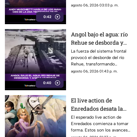
temporal que seguirá la
agosto 06, 2026 03:03 p. m.
segunda temporada, una
0:42
decisión que podría cambiar la
forma en que conocemos la
historia de Pennywise.
Angol bajo el agua: río
Rehue se desborda y
anega viviendas
La fuerza del sistema frontal
provocó el desborde del río
Rehue, transformando
distintos sectores de Angol en
agosto 06, 2026 01:43 p. m.
zonas inundadas. Esto fue lo
0:40
que paso:
El live action de
Enredados desata la
emoción entre los
El esperado live action de
Enredados comienza a tomar
seguidores: los
forma. Estos son los avances
primeros avances son
que ya generan conversación.