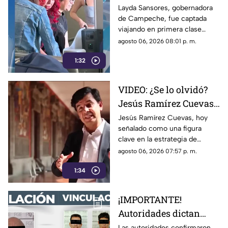
Layda Sansores
Layda Sansores, gobernadora
de Campeche, fue captada
viajando en primera
viajando en primera clase
clase a Madrid; iba con
rumbo a Madrid junto a su
agosto 06, 2026 08:01 p. m.
su hermana titular del
hermana, quien se desempeña
DIF de Campeche
1:32
como directora del DIF estatal.
VIDEO: ¿Se lo olvidó?
Jesús Ramírez Cuevas,
figura clave en la
Jesús Ramírez Cuevas, hoy
señalado como una figura
estrategia de censura
clave en la estrategia de
del gobierno, criticaba
censura del gobierno, criticaba
agosto 06, 2026 07:57 p. m.
la publicidad para
en 2013 el uso de la publicidad
censurar a medios
1:34
oficial para censurar a los
medios de comunicación.
¡IMPORTANTE!
Autoridades dictan
prisión preventiva
Las autoridades confirmaron