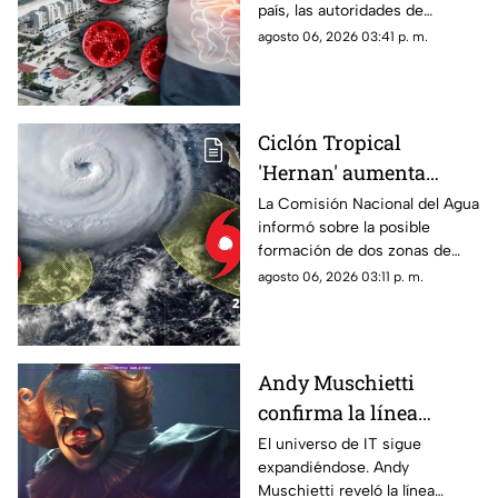
país, las autoridades de
sobre los turistas
Quintana Roo informaron
agosto 06, 2026 03:41 p. m.
contagiados de
sobre las medidas que se
ciclosporiasis
están tomando en el estado.
Ciclón Tropical
'Hernan' aumenta
probabilidad de
La Comisión Nacional del Agua
informó sobre la posible
formación: Vigilan dos
formación de dos zonas de
zonas de baja presión
baja presión con potencial
agosto 06, 2026 03:11 p. m.
con probablidad de
ciclónico en el Pacífico. Aquí
desarrollo ciclónico
su ubicación.
Andy Muschietti
confirma la línea
temporal de la segunda
El universo de IT sigue
expandiéndose. Andy
temporada de 'IT'
Muschietti reveló la línea