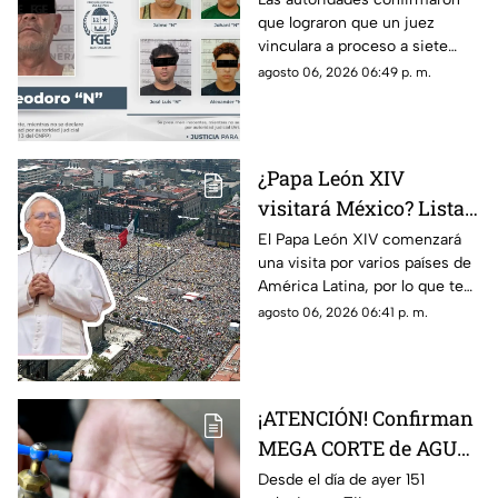
que lograron que un juez
para siete personas
vinculara a proceso a siete
relacionadas con
personas que están
agosto 06, 2026 06:49 p. m.
narcoinvernaderos
relacionadas con
‘narcoinvernaderos’
¿Papa León XIV
visitará México? Lista
COMPLETA de los
El Papa León XIV comenzará
una visita por varios países de
países de América
América Latina, por lo que te
Latina a los que llegará
compartimos la lista de cuáles
agosto 06, 2026 06:41 p. m.
son y si está México.
¡ATENCIÓN! Confirman
MEGA CORTE de AGUA
en más de 150 colonias,
Desde el día de ayer 151