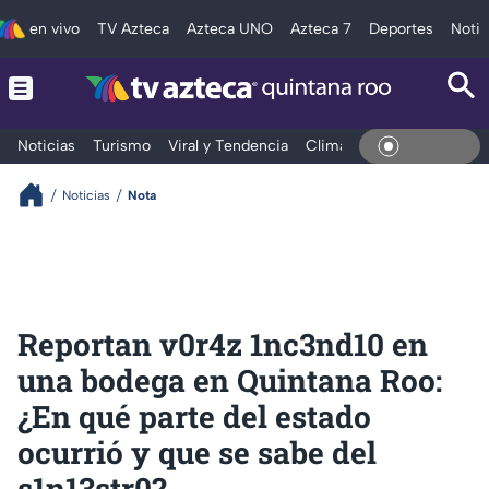
en vivo
TV Azteca
Azteca UNO
Azteca 7
Deportes
Notic
Noticias
Turismo
Viral y Tendencia
Clima
Tráfico
Deporte
En Vivo
Noticias
Nota
Reportan v0r4z 1nc3nd10 en
una bodega en Quintana Roo:
¿En qué parte del estado
ocurrió y que se sabe del
s1n13str0?