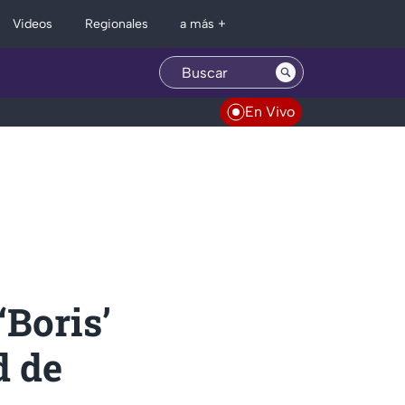
Regionales
Videos
a más +
En Vivo
‘Boris’
d de