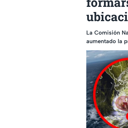
formars
ubicac
La Comisión Na
aumentado la pr