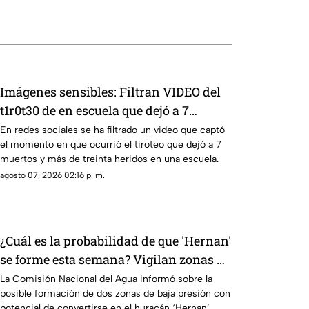
Imágenes sensibles: Filtran VIDEO del
t1r0t30 de en escuela que dejó a 7
mu3rt0s y más de 30 h3r1d0s; así
En redes sociales se ha filtrado un video que captó
el momento en que ocurrió el tiroteo que dejó a 7
ocurrió la m4s4cr3
muertos y más de treinta heridos en una escuela.
agosto 07, 2026 02:16 p. m.
¿Cuál es la probabilidad de que 'Hernan'
se forme esta semana? Vigilan zonas de
baja presión con potencial de
La Comisión Nacional del Agua informó sobre la
posible formación de dos zonas de baja presión con
desarrollo ciclónico
potencial de convertirse en el huracán ‘Hernan’.