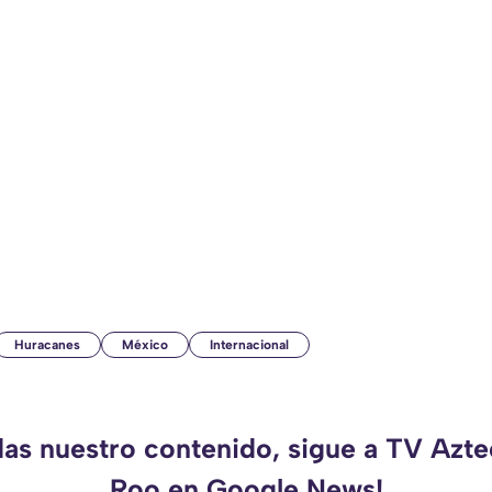
Huracanes
México
Internacional
das nuestro contenido, sigue a TV Azt
Roo en Google News!