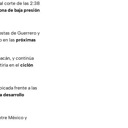
al corte de las 2:38
ona de baja presión
ostas de Guerrero y
o en las
próximas
oacán, y continúa
iría en el
ciclón
icada frente a las
a desarrollo
ntre México y