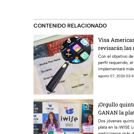
CONTENIDO RELACIONADO
Visa Americana
revisarán las 
proceso?
Con el objetivo de
perfil requerido, 
implementará más f
de una visa americ
agosto 07, 2026 02:4
revisarán las rede
solicitantes. En T
compartimos los de
¡Orgullo quin
GANAN la plat
iWISE London
Dos jóvenes quint
plata en la iWISE 
participaron más d