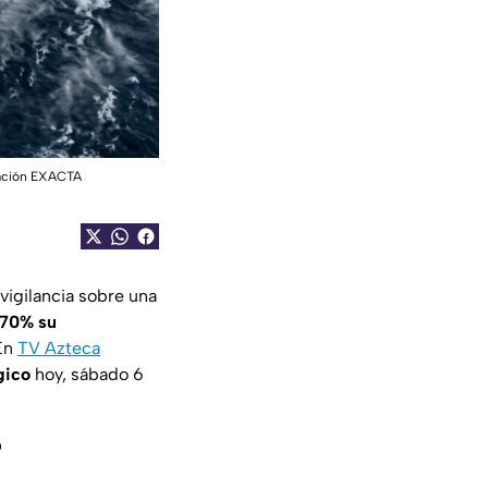
icación EXACTA
igilancia sobre una
 70% su
En
TV Azteca
gico
hoy, sábado 6
?