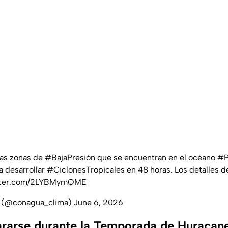
as zonas de
#BajaPresión
que se encuentran en el océano
#P
a desarrollar
#CiclonesTropicales
en 48 horas. Los detalles de
itter.com/2LYBMymQME
(@conagua_clima)
June 6, 2026
rarse durante la Temporada de Huracan