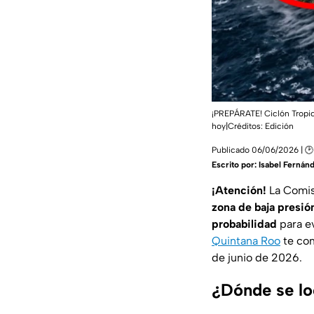
¡PREPÁRATE! Ciclón Tropic
hoy|Créditos: Edición
Publicado 06/06/2026 | 🕑
Escrito por:
Isabel Fernán
¡Atención!
La Comis
zona de baja presió
probabilidad
para ev
Quintana Roo
te com
de junio de 2026.
¿Dónde se loc