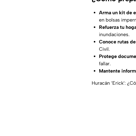
Arma un kit de 
en bolsas imper
Refuerza tu hog
inundaciones.
Conoce rutas de
Civil.
Protege documen
fallar.
Mantente infor
Huracán ‘Erick': ¿C