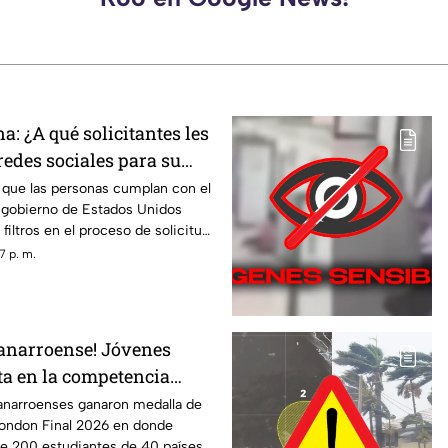
: ¿A qué solicitantes les
redes sociales para su
 que las personas cumplan con el
el gobierno de Estados Unidos
iltros en el proceso de solicitud
ana y uno de ellos es que
7 p. m.
s sociales de algunas personas
V Azteca Quintana Roo te
talles.
tanarroense! Jóvenes
a en la competencia
 Final 2026
anarroenses ganaron medalla de
London Final 2026 en donde
e 200 estudiantes de 40 países.