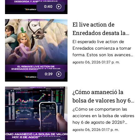
zonas inundadas. Esto fue lo
0:40
que paso:
El live action de
Enredados desata la
emoción entre los
El esperado live action de
Enredados comienza a tomar
seguidores: los
forma. Estos son los avances
primeros avances son
que ya generan conversación.
agosto 06, 2026 01:37 p. m.
estos
0:39
¿Cómo amaneció la
bolsa de valores hoy 6
de agosto de 2026?
¿Cómo se comportaron las
acciones en la bolsa de valores
hoy 6 de agosto de 2026?
Encuentra todos los detalles
agosto 06, 2026 01:17 p. m.
sobre la apertura del mercado.