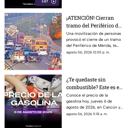
1:47
¡ATENCIÓN! Cierran
tramo del Periférico de
Mérida; esta la razón y
Una movilización de personas
provocó el cierre de un tramo
las vías alternas
del Periférico de Mérida, te
contamos la razón y cuáles son
agosto 06, 2026 12:00 p. m.
las vías alternas.
¿Te quedaste sin
combustible? Este es el
precio de la gasolina en
Conoce el precio de la
gasolina hoy, jueves 6 de
Quintana Roo HOY,
agosto de 2026, en Cancún y
jueves 6 de agosto de
el resto de Quintana Roo. Este
agosto 06, 2026 11:18 a. m.
2026
es el costo del combustible en
el estado.