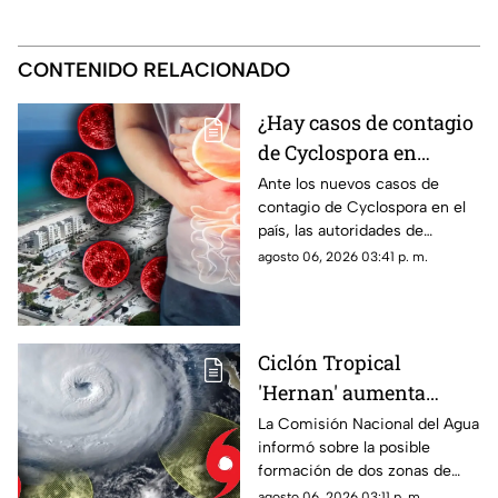
CONTENIDO RELACIONADO
¿Hay casos de contagio
de Cyclospora en
Quintana Roo? Esto
Ante los nuevos casos de
contagio de Cyclospora en el
dicen las autoridades
país, las autoridades de
sobre los turistas
Quintana Roo informaron
agosto 06, 2026 03:41 p. m.
contagiados de
sobre las medidas que se
ciclosporiasis
están tomando en el estado.
Ciclón Tropical
'Hernan' aumenta
probabilidad de
La Comisión Nacional del Agua
informó sobre la posible
formación: Vigilan dos
formación de dos zonas de
zonas de baja presión
baja presión con potencial
agosto 06, 2026 03:11 p. m.