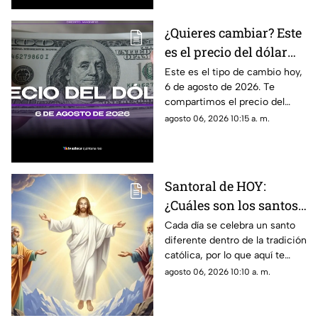
¿Quieres cambiar? Este
es el precio del dólar
estadounidense HOY, 6
Este es el tipo de cambio hoy,
6 de agosto de 2026. Te
de agosto de 2026 en
compartimos el precio del
Cancún
dólar hoy en Cancún, así como
agosto 06, 2026 10:15 a. m.
el resto de las divisas en
México.
Santoral de HOY:
¿Cuáles son los santos
que se celebran este
Cada día se celebra un santo
diferente dentro de la tradición
jueves 6 de agosto de
católica, por lo que aquí te
2026?
compartimos el santoral
agosto 06, 2026 10:10 a. m.
completo de hoy, jueves 6 de
agosto.