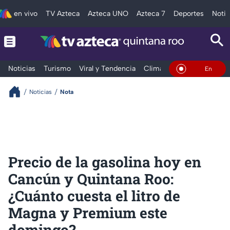
en vivo
TV Azteca
Azteca UNO
Azteca 7
Deportes
Notic
Noticias
Turismo
Viral y Tendencia
Clima
Tráfico
Deporte
En Vivo
Noticias
Nota
Precio de la gasolina hoy en
Cancún y Quintana Roo:
¿Cuánto cuesta el litro de
Magna y Premium este
domingo?