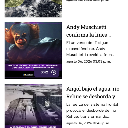
con probablidad de
ciclónico en el Pacífico. Aquí
desarrollo ciclónico
su ubicación.
Andy Muschietti
confirma la línea
temporal de la segunda
El universo de IT sigue
expandiéndose. Andy
temporada de 'IT'
Muschietti reveló la línea
temporal que seguirá la
agosto 06, 2026 03:03 p. m.
segunda temporada, una
0:42
decisión que podría cambiar la
forma en que conocemos la
historia de Pennywise.
Angol bajo el agua: río
Rehue se desborda y
anega viviendas
La fuerza del sistema frontal
provocó el desborde del río
Rehue, transformando
distintos sectores de Angol en
agosto 06, 2026 01:43 p. m.