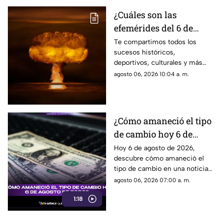
¿Cuáles son las
efemérides del 6 de
agosto? Conoce lo que
Te compartimos todos los
sucesos históricos,
se celebra un día como
deportivos, culturales y más
hoy en México y el
que marcaron las efemérides
agosto 06, 2026 10:04 a. m.
mundo
del 6 de agosto. Se lanzó la
primera bomba atómica sobre
Hiroshima.
¿Cómo amaneció el tipo
de cambio hoy 6 de
agosto de 2026?
Hoy 6 de agosto de 2026,
descubre cómo amaneció el
tipo de cambio en una noticia
que impactará tus finanzas.
agosto 06, 2026 07:00 a. m.
¡No te la pierdas!
1:18