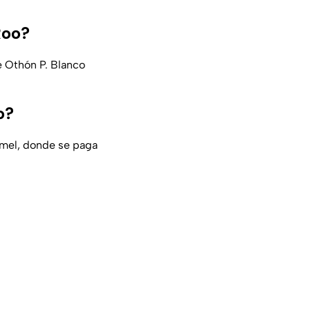
Roo?
e Othón P. Blanco
o?
umel, donde se paga