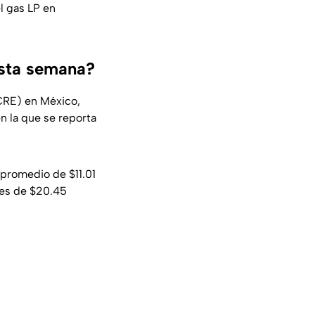
l gas LP en
esta semana?
CRE) en México,
n la que se reporta
 promedio de $11.01
 es de $20.45