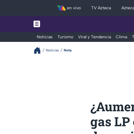
en vivo
TV Azteca
Aztec
Noticias
Turismo
Viral y Tendencia
Clima
T
Noticias
Nota
¿Aument
gas LP 