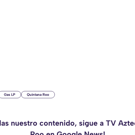
Gas LP
Quintana Roo
das nuestro contenido, sigue a TV Azt
Roo en Google News!