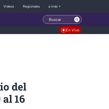
Regionales
Videos
a más +
En Vivo
io del
 al 16