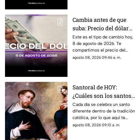
el estado.
Cambia antes de que
suba: Precio del dólar
estadounidense HOY,
Este es el tipo de cambio hoy,
8 de agosto de 2026. Te
sábado 8 de agosto de
compartimos el precio del
2026, en Cancún
dólar hoy en Cancún, así como
agosto 08, 2026 09:46 a. m.
el resto de las divisas en
México.
Santoral de HOY:
¿Cuáles son los santos
que se celebran este
Cada día se celebra un santo
diferente dentro de la tradición
sábado 8 de agosto de
católica, por lo que aquí te
2026?
compartimos el santoral
agosto 08, 2026 09:10 a. m.
completo de hoy, sábado 8 de
agosto.