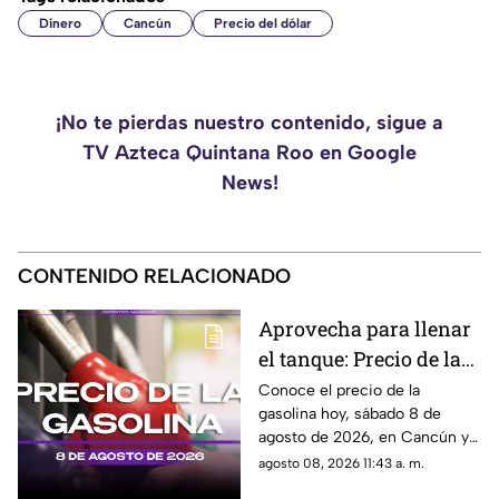
Dinero
Cancún
Precio del dólar
¡No te pierdas nuestro contenido, sigue a
TV Azteca Quintana Roo en Google
News!
CONTENIDO RELACIONADO
Aprovecha para llenar
el tanque: Precio de la
gasolina HOY, sábado 8
Conoce el precio de la
gasolina hoy, sábado 8 de
de agosto de 2026, en
agosto de 2026, en Cancún y
Quintana Roo
el resto de Quintana Roo. Este
agosto 08, 2026 11:43 a. m.
es el costo del combustible en