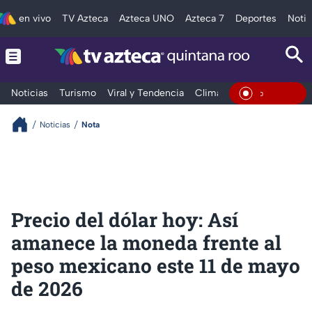
en vivo
TV Azteca
Azteca UNO
Azteca 7
Deportes
Notic
Noticias
Turismo
Viral y Tendencia
Clima
Tráfico
Deporte
En Vivo
Noticias
Nota
Precio del dólar hoy: Así
amanece la moneda frente al
peso mexicano este 11 de mayo
de 2026