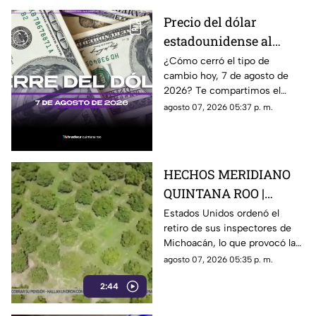
Precio del dólar
estadounidense al
CIERRE de HOY, viernes
¿Cómo cerró el tipo de
cambio hoy, 7 de agosto de
7 de agosto de 2026, en
2026? Te compartimos el
Cancún
precio del dólar al cierre de
agosto 07, 2026 05:37 p. m.
hoy en Cancún, así como el
resto de las divisas.
HECHOS MERIDIANO
QUINTANA ROO |
E.E.U.U retira a sus
Estados Unidos ordenó el
retiro de sus inspectores de
inspectores en
Michoacán, lo que provocó la
Michoacán y provocá
suspensión de las
agosto 07, 2026 05:35 p. m.
la suspensión de
exportaciones de aguacate y
exportaciones de
2:44
pérdidas millonarias.
aguacate