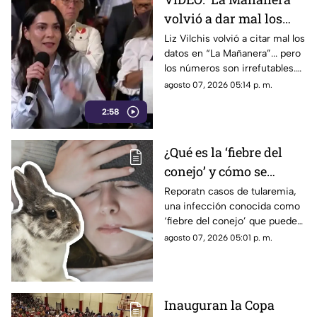
Rocha Moya, Enrique Inzunza y
volvió a dar mal los
otros funcionarios morenistas.
datos: TV Azteca es el
Liz Vilchis volvió a citar mal los
datos en “La Mañanera”... pero
medio tradicional con
los números son irrefutables.
mayor alcance y
El estudio internacional de
agosto 07, 2026 05:14 p. m.
credibilidad de México
Reuters lo confirma: TV Azteca
2:58
es el medio tradicional con
mayor alcance y credibilidad
de México. Contra la
¿Qué es la ‘fiebre del
evidencia, nadie puede.
conejo’ y cómo se
contagia? Reportan
Reporatn casos de tularemia,
una infección conocida como
casos de tularemia y
‘fiebre del conejo’ que puede
genera alerta en la
resultar muy grave. Te
agosto 07, 2026 05:01 p. m.
población
explicamos qué es y cómo se
contagia.
Inauguran la Copa