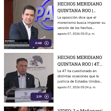
HECHOS MERIDIANO
QUINTANA ROO |
Oposición señala que el
La oposición dice que el
morenismo busca imponer su
morenismo quiere
versión de los hechos
imponer su versión de
mediante la censura, callar los
agosto 07, 2026 05:31 p. m.
los hechos usando la
señalamientos contra
censura
0:48
presuntos narcopolíticos de la
4T y presentar a la oposición
como la villana.
HECHOS MERIDIANO
QUINTANA ROO | 4T
sigue cuestionando los
La 4T ha cuestionado en
distintas ocasiones que la
señalamientos de
justicia de Estados Unidos
E.E.U.U contra
proceda contra presuntos
agosto 07, 2026 05:24 p. m.
narc0polít1c0s como
narcopolíticos con base en
Rocha Moya
2:19
testimonios de testigos
protegidos, un mecanismo
que mantiene bajo la mira a
VIDEO: 'La Mañanera'