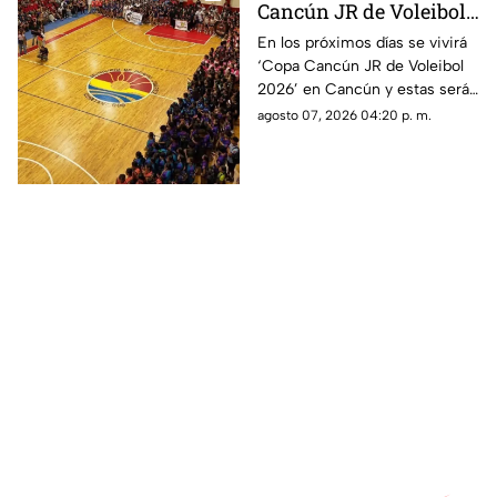
Cancún JR de Voleibol
2026 en Cancún; aquí
En los próximos días se vivirá
‘Copa Cancún JR de Voleibol
las fechas, categorías y
2026’ en Cancún y estas serán
premios
las fechas, las categorías y los
agosto 07, 2026 04:20 p. m.
premios que disputarán los
equipos.