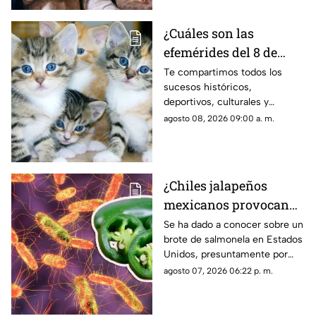
¿Cuáles son las
efemérides del 8 de
agosto? Esto se celebra
Te compartimos todos los
sucesos históricos,
un día como hoy en
deportivos, culturales y
México y el mundo
divertidos que marcaron las
agosto 08, 2026 09:00 a. m.
efemérides del 8 de agosto; se
celebra el Día Mundial de los
Gatos.
¿Chiles jalapeños
mexicanos provocan
brote de salmonela en
Se ha dado a conocer sobre un
brote de salmonela en Estados
Estados Unidos? Esto
Unidos, presuntamente por
debes saber
chiles jalapeños mexicanos,
agosto 07, 2026 06:22 p. m.
autoridades ya realizan
investigación.