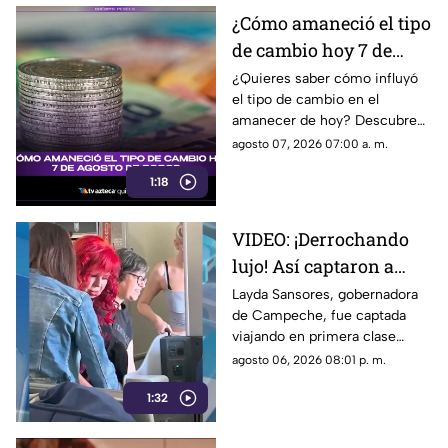
¿Cómo amaneció el tipo
de cambio hoy 7 de
agosto de 2026?
¿Quieres saber cómo influyó
el tipo de cambio en el
amanecer de hoy? Descubre
los detalles de esta noticia que
agosto 07, 2026 07:00 a. m.
impacta en el valor del dólar y
1:18
el peso.
VIDEO: ¡Derrochando
lujo! Así captaron a
Layda Sansores
Layda Sansores, gobernadora
de Campeche, fue captada
viajando en primera
viajando en primera clase
clase a Madrid; iba con
rumbo a Madrid junto a su
agosto 06, 2026 08:01 p. m.
su hermana titular del
hermana, quien se desempeña
DIF de Campeche
1:32
como directora del DIF estatal.