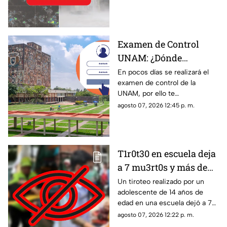
potencial de desarrollo
convertirse en el huracán
ciclónico
‘Hernan’.
Examen de Control
UNAM: ¿Dónde
consultar el día,
En pocos días se realizará el
examen de control de la
horario y lugar?
UNAM, por ello te
compartimos lo que debes
agosto 07, 2026 12:45 p. m.
saber sobre el día, horario y
lugar para realizar la prueba.
T1r0t30 en escuela deja
a 7 mu3rt0s y más de
30 h3r1d0s:
Un tiroteo realizado por un
adolescente de 14 años de
Adolescente de 14 años
edad en una escuela dejó a 7
realiza m4s4cr3 en
muertos y más de 30 heridos.
agosto 07, 2026 12:22 p. m.
plantel escolar
Estos son los detalles de lo