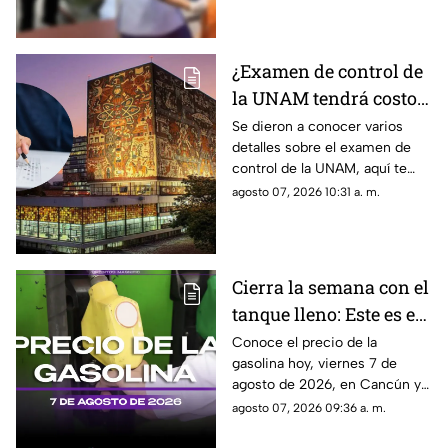
ocurrido.
¿Examen de control de
la UNAM tendrá costo?
Conoce todos los
Se dieron a conocer varios
detalles sobre el examen de
detalles
control de la UNAM, aquí te
decimos si tendrá costo o no.
agosto 07, 2026 10:31 a. m.
Cierra la semana con el
tanque lleno: Este es el
precio de la gasolina
Conoce el precio de la
gasolina hoy, viernes 7 de
HOY, viernes 7 de
agosto de 2026, en Cancún y
agosto de 2026, en
el resto de Quintana Roo. Este
agosto 07, 2026 09:36 a. m.
Quintana Roo
es el costo del combustible en
el estado.