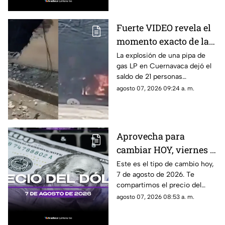
Fuerte VIDEO revela el
momento exacto de la
3xpl0s1ón de pipa de
La explosión de una pipa de
gas LP en Cuernavaca dejó el
gas LP que dejó a 21
saldo de 21 personas
personas l3s10n4d4s:
lesionadas y en redes sociales
agosto 07, 2026 09:24 a. m.
Esto se sabe sobre lo
se viralizó el video del
ocurrido en
momento en que ocurrió.
Cuernavaca
Aprovecha para
cambiar HOY, viernes 7
de agosto de 2026: Este
Este es el tipo de cambio hoy,
7 de agosto de 2026. Te
es el precio del dólar
compartimos el precio del
estadounidense en
dólar hoy en Cancún, así como
agosto 07, 2026 08:53 a. m.
Cancún
el resto de las divisas en
México.