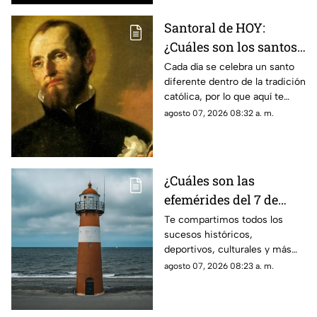
Santoral de HOY:
¿Cuáles son los santos
que se celebran este
Cada día se celebra un santo
diferente dentro de la tradición
viernes 7 de agosto de
católica, por lo que aquí te
2026?
compartimos el santoral
agosto 07, 2026 08:32 a. m.
completo de hoy, viernes 7 de
agosto.
¿Cuáles son las
efemérides del 7 de
agosto? Esto se celebra
Te compartimos todos los
sucesos históricos,
un día como hoy en
deportivos, culturales y más
México y el mundo
que marcaron las efemérides
agosto 07, 2026 08:23 a. m.
del 7 de agosto; se celebra el
Día Mundial de los Faros.