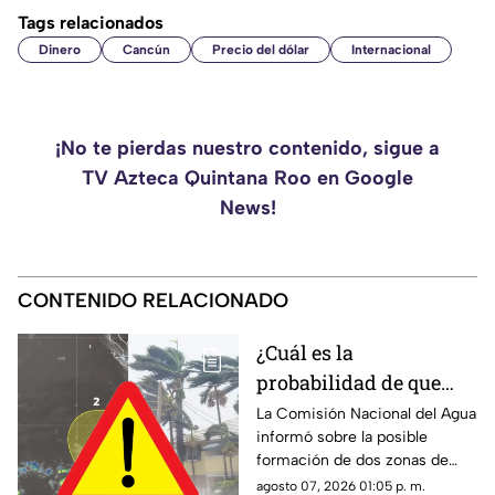
Tags relacionados
Dinero
Cancún
Precio del dólar
Internacional
¡No te pierdas nuestro contenido, sigue a
TV Azteca Quintana Roo en Google
News!
CONTENIDO RELACIONADO
¿Cuál es la
probabilidad de que
'Hernan' se forme esta
La Comisión Nacional del Agua
informó sobre la posible
semana? Vigilan zonas
formación de dos zonas de
de baja presión con
baja presión con potencial de
agosto 07, 2026 01:05 p. m.