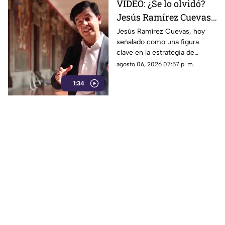
VIDEO: ¿Se lo olvidó?
Jesús Ramírez Cuevas,
figura clave en la
Jesús Ramírez Cuevas, hoy
señalado como una figura
estrategia de censura
clave en la estrategia de
del gobierno, criticaba
censura del gobierno, criticaba
agosto 06, 2026 07:57 p. m.
la publicidad para
en 2013 el uso de la publicidad
censurar a medios
1:34
oficial para censurar a los
medios de comunicación.