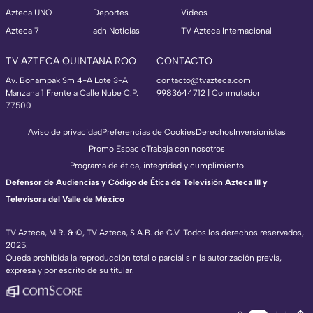
Azteca UNO
Deportes
Videos
Azteca 7
adn Noticias
TV Azteca Internacional
TV AZTECA QUINTANA ROO
CONTACTO
Av. Bonampak Sm 4-A Lote 3-A
contacto@tvazteca.com
Manzana 1 Frente a Calle Nube C.P.
9983644712 | Conmutador
77500
Aviso de privacidad
Preferencias de Cookies
Derechos
Inversionistas
Promo Espacio
Trabaja con nosotros
Programa de ética, integridad y cumplimiento
Defensor de Audiencias y Código de Ética de Televisión Azteca III y
Televisora del Valle de México
TV Azteca, M.R. & ©, TV Azteca, S.A.B. de C.V. Todos los derechos reservados,
2025.
Queda prohibida la reproducción total o parcial sin la autorización previa,
expresa y por escrito de su titular.