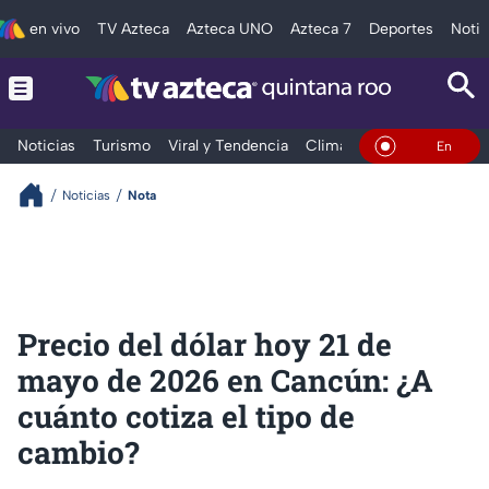
en vivo
TV Azteca
Azteca UNO
Azteca 7
Deportes
Notic
Noticias
Turismo
Viral y Tendencia
Clima
Tráfico
Deporte
En Vivo
Noticias
Nota
Precio del dólar hoy 21 de
mayo de 2026 en Cancún: ¿A
cuánto cotiza el tipo de
cambio?