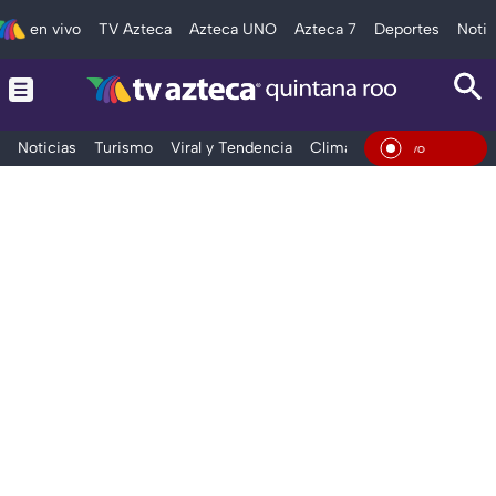
en vivo
TV Azteca
Azteca UNO
Azteca 7
Deportes
Notic
Noticias
Turismo
Viral y Tendencia
Clima
Tráfico
Deporte
En Viv