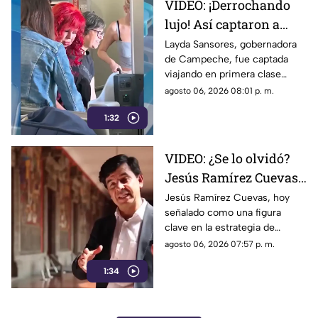
VIDEO: ¡Derrochando
lujo! Así captaron a
Layda Sansores
Layda Sansores, gobernadora
de Campeche, fue captada
viajando en primera
viajando en primera clase
clase a Madrid; iba con
rumbo a Madrid junto a su
agosto 06, 2026 08:01 p. m.
su hermana titular del
hermana, quien se desempeña
DIF de Campeche
1:32
como directora del DIF estatal.
VIDEO: ¿Se lo olvidó?
Jesús Ramírez Cuevas,
figura clave en la
Jesús Ramírez Cuevas, hoy
señalado como una figura
estrategia de censura
clave en la estrategia de
del gobierno, criticaba
censura del gobierno, criticaba
agosto 06, 2026 07:57 p. m.
la publicidad para
en 2013 el uso de la publicidad
censurar a medios
1:34
oficial para censurar a los
medios de comunicación.