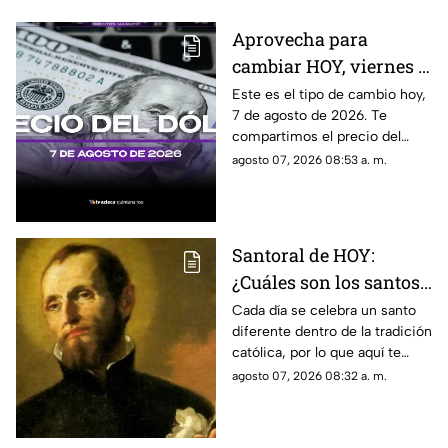
Aprovecha para
cambiar HOY, viernes 7
de agosto de 2026: Este
Este es el tipo de cambio hoy,
7 de agosto de 2026. Te
es el precio del dólar
compartimos el precio del
estadounidense en
dólar hoy en Cancún, así como
agosto 07, 2026 08:53 a. m.
Cancún
el resto de las divisas en
México.
Santoral de HOY:
¿Cuáles son los santos
que se celebran este
Cada día se celebra un santo
diferente dentro de la tradición
viernes 7 de agosto de
católica, por lo que aquí te
2026?
compartimos el santoral
agosto 07, 2026 08:32 a. m.
completo de hoy, viernes 7 de
agosto.