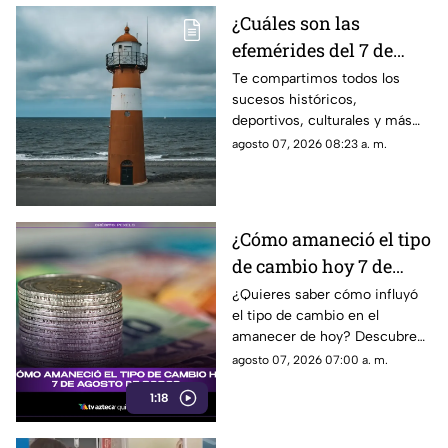
¿Cuáles son las
efemérides del 7 de
agosto? Esto se celebra
Te compartimos todos los
sucesos históricos,
un día como hoy en
deportivos, culturales y más
México y el mundo
que marcaron las efemérides
agosto 07, 2026 08:23 a. m.
del 7 de agosto; se celebra el
Día Mundial de los Faros.
¿Cómo amaneció el tipo
de cambio hoy 7 de
agosto de 2026?
¿Quieres saber cómo influyó
el tipo de cambio en el
amanecer de hoy? Descubre
los detalles de esta noticia que
agosto 07, 2026 07:00 a. m.
impacta en el valor del dólar y
1:18
el peso.