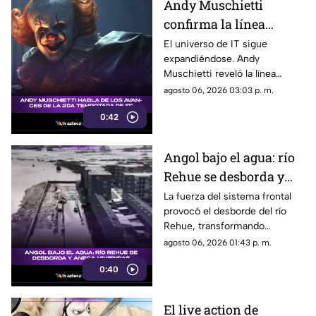
Andy Muschietti
confirma la línea
temporal de la segunda
El universo de IT sigue
expandiéndose. Andy
temporada de 'IT'
Muschietti reveló la línea
temporal que seguirá la
agosto 06, 2026 03:03 p. m.
segunda temporada, una
0:42
decisión que podría cambiar la
forma en que conocemos la
historia de Pennywise.
Angol bajo el agua: río
Rehue se desborda y
anega viviendas
La fuerza del sistema frontal
provocó el desborde del río
Rehue, transformando
distintos sectores de Angol en
agosto 06, 2026 01:43 p. m.
zonas inundadas. Esto fue lo
0:40
que paso:
El live action de