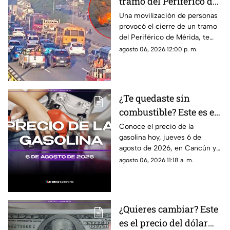
tramo del Periférico de
Mérida; esta la razón y
Una movilización de personas
provocó el cierre de un tramo
las vías alternas
del Periférico de Mérida, te
contamos la razón y cuáles son
agosto 06, 2026 12:00 p. m.
las vías alternas.
¿Te quedaste sin
combustible? Este es el
precio de la gasolina en
Conoce el precio de la
gasolina hoy, jueves 6 de
Quintana Roo HOY,
agosto de 2026, en Cancún y
jueves 6 de agosto de
el resto de Quintana Roo. Este
agosto 06, 2026 11:18 a. m.
2026
es el costo del combustible en
el estado.
¿Quieres cambiar? Este
es el precio del dólar