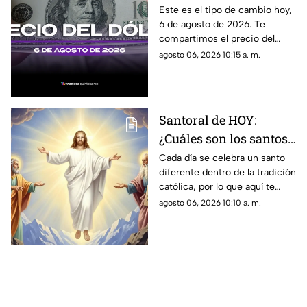
estadounidense HOY, 6
Este es el tipo de cambio hoy,
6 de agosto de 2026. Te
de agosto de 2026 en
compartimos el precio del
Cancún
dólar hoy en Cancún, así como
agosto 06, 2026 10:15 a. m.
el resto de las divisas en
México.
Santoral de HOY:
¿Cuáles son los santos
que se celebran este
Cada día se celebra un santo
diferente dentro de la tradición
jueves 6 de agosto de
católica, por lo que aquí te
2026?
compartimos el santoral
agosto 06, 2026 10:10 a. m.
completo de hoy, jueves 6 de
agosto.