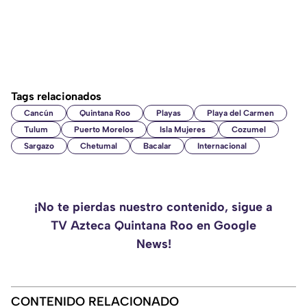
Tags relacionados
Cancún
Quintana Roo
Playas
Playa del Carmen
Tulum
Puerto Morelos
Isla Mujeres
Cozumel
Sargazo
Chetumal
Bacalar
Internacional
¡No te pierdas nuestro contenido, sigue a
TV Azteca Quintana Roo en Google
News!
CONTENIDO RELACIONADO