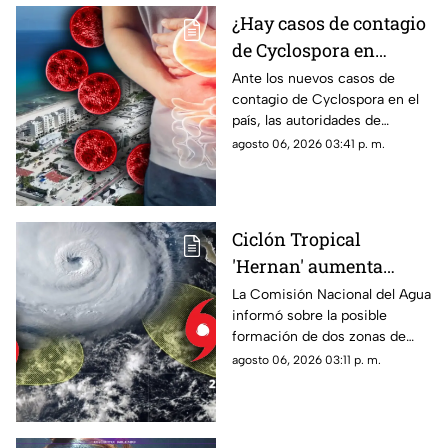
¿Hay casos de contagio
de Cyclospora en
Quintana Roo? Esto
Ante los nuevos casos de
contagio de Cyclospora en el
dicen las autoridades
país, las autoridades de
sobre los turistas
Quintana Roo informaron
agosto 06, 2026 03:41 p. m.
contagiados de
sobre las medidas que se
ciclosporiasis
están tomando en el estado.
Ciclón Tropical
'Hernan' aumenta
probabilidad de
La Comisión Nacional del Agua
informó sobre la posible
formación: Vigilan dos
formación de dos zonas de
zonas de baja presión
baja presión con potencial
agosto 06, 2026 03:11 p. m.
con probablidad de
ciclónico en el Pacífico. Aquí
desarrollo ciclónico
su ubicación.