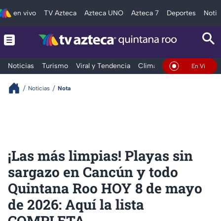
en vivo
TV Azteca
Azteca UNO
Azteca 7
Deportes
Notic
Noticias
Turismo
Viral y Tendencia
Clima
Tráfico
Deporte
En Vivo
Noticias
Nota
¡Las más limpias! Playas sin
sargazo en Cancún y todo
Quintana Roo HOY 8 de mayo
de 2026: Aquí la lista
COMPLETA