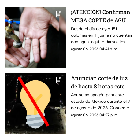
¡ATENCIÓN! Confirman
MEGA CORTE de AGUA
en más de 150 colonias,
Desde el día de ayer 151
colonias en Tijuana no cuentan
aquí la lista completa
con agua, aquí te damos los
detalles.
agosto 06, 2026 04:41 p. m.
Anuncian corte de luz
de hasta 8 horas este 7
de agosto de 2026: ¿A
Anuncian apagón para este
estado de México durante el 7
qué hora inicia el
de agosto de 2026. Conoce el
apagón y quiénes se
horario y las colonias que se
agosto 06, 2026 04:27 p. m.
quedarán sin
verán afectadas con el corte
electricidad en México?
de luz.