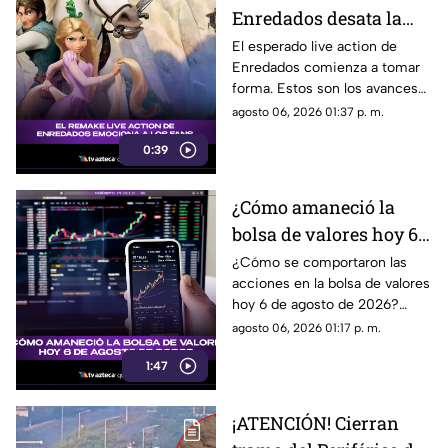
Enredados desata la
emoción entre los
El esperado live action de
Enredados comienza a tomar
seguidores: los
forma. Estos son los avances
primeros avances son
que ya generan conversación.
agosto 06, 2026 01:37 p. m.
estos
0:39
¿Cómo amaneció la
bolsa de valores hoy 6
de agosto de 2026?
¿Cómo se comportaron las
acciones en la bolsa de valores
hoy 6 de agosto de 2026?
Encuentra todos los detalles
agosto 06, 2026 01:17 p. m.
sobre la apertura del mercado.
1:47
¡ATENCIÓN! Cierran