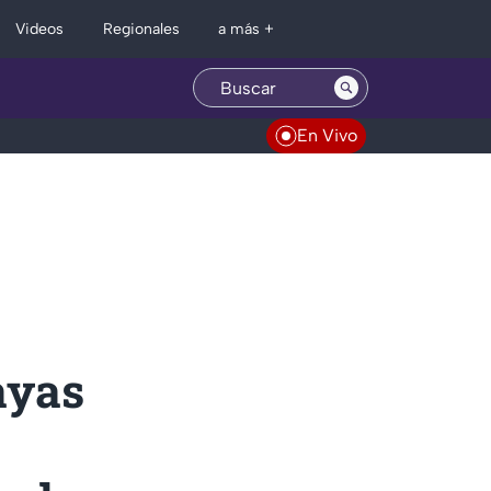
Regionales
Videos
a más +
En Vivo
ayas