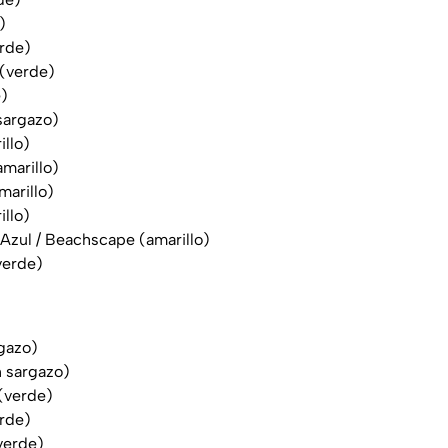
)
erde)
 (verde)
e)
 sargazo)
illo)
marillo)
marillo)
llo)
a Azul / Beachscape (amarillo)
verde)
rgazo)
n sargazo)
(verde)
rde)
verde)