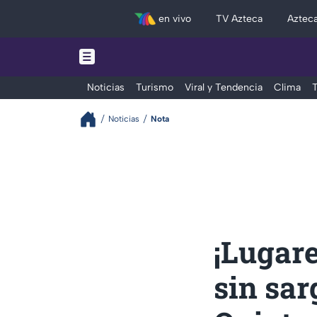
en vivo
TV Azteca
Aztec
Noticias
Turismo
Viral y Tendencia
Clima
T
Noticias
Nota
¡Lugar
sin sa