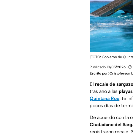
|FOTO: Gobierno de Quinta
Publicado 10/05/2026 | 🕑 
Escrito por:
Cristoferson 
El
recale de sargaz
tras año a las
playas
Quintana Roo
, te i
pocos días de term
De acuerdo con la 
Ciudadano del Sarg
registraron recale, 