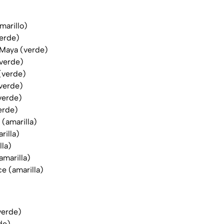
marillo)
verde)
 Maya (verde)
verde)
 (verde)
(verde)
verde)
erde)
 (amarilla)
rilla)
lla)
amarilla)
e (amarilla)
verde)
de)