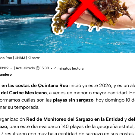
na Roo | UNAM | Klipartz
13:09
| Actualizado 🕑 15:38
4 minutos lectura
Landero
o en las costas de Quintana Roo
inició ya este 2026, y es un a
 del Caribe Mexicano
, a veces en menor o mayor cantidad. H
nformamos cuáles son las
playas sin sargazo
, hoy domingo 10 
inar su temporada.
organización
Red de Monitoreo del Sargazo en la Entidad
y
del
azo
, para este día evaluaron 140 playas de la geografía estatal
37 resultaron con muy baja cantidad de sargazo en sus costas,