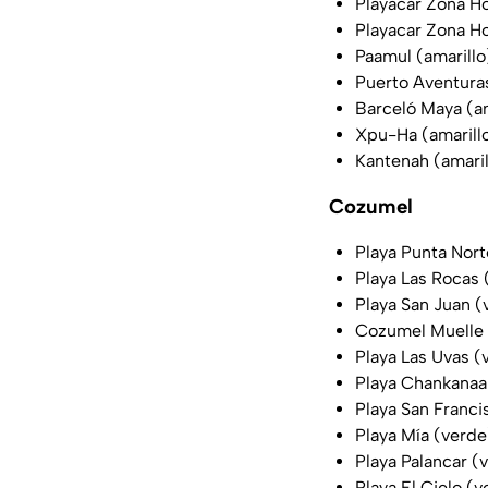
Playacar Zona Ho
Playacar Zona Ho
Paamul (amarillo
Puerto Aventuras
Barceló Maya (am
Xpu-Ha (amarill
Kantenah (amaril
Cozumel
Playa Punta Nort
Playa Las Rocas 
Playa San Juan (
Cozumel Muelle 
Playa Las Uvas (
Playa Chankanaa
Playa San Franci
Playa Mía (verde
Playa Palancar (
Playa El Cielo (