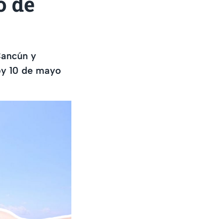
o de
Cancún y
oy 10 de mayo