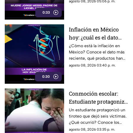
padre y representante del astro
agosto 08, 2026 05:06 p. m.
argentino, ha fallecido. Conoce
0:33
los detalles tras la noticia.
Inflación en México
hoy: ¿cuál es el dato
actual?
¿Cómo está la inflación en
México? Conoce el dato más
reciente, qué productos han
subido de precio y cómo
agosto 08, 2026 03:40 p. m.
podría impactar a tu bolsillo.
0:30
Conmoción escolar:
Estudiante protagoniza
t1r0t30 con seis
Un estudiante protagonizó un
tiroteo que dejó seis víctimas.
víctimas
¿Qué ocurrió? Conoce los
detalles de esta tragedia.
agosto 08, 2026 03:35 p. m.