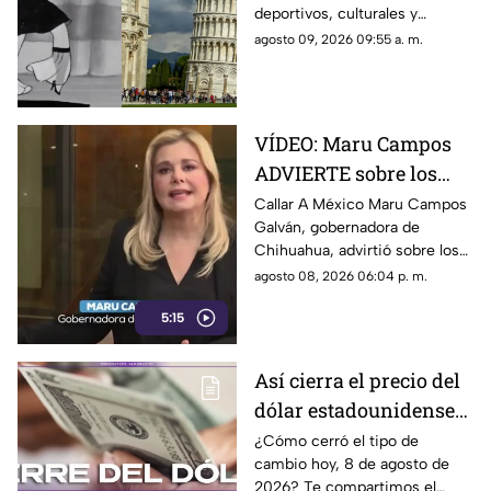
deportivos, culturales y
divertidos que marcaron las
agosto 09, 2026 09:55 a. m.
efemérides del 9 de agosto.
Aquí todos los detalles.
VÍDEO: Maru Campos
ADVIERTE sobre los
RIESGOS de los nuevos
Callar A México Maru Campos
Galván, gobernadora de
lineamientos
Chihuahua, advirtió sobre los
propuestos por el
riesgos que podrían
agosto 08, 2026 06:04 p. m.
Gobierno
representar los nuevos
5:15
lineamientos para los derechos
de las audiencias y la libertad
de expresión. Señaló que estas
Así cierra el precio del
disposiciones podrían
dólar estadounidense
utilizarse para sancionar a
medios y periodistas críticos,
HOY, sábado 8 de
¿Cómo cerró el tipo de
además de abrir la puerta a
cambio hoy, 8 de agosto de
agosto de 2026, en
que el poder determine qué
2026? Te compartimos el