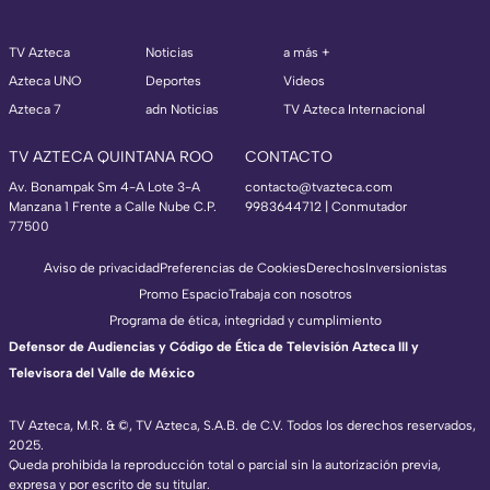
TV Azteca
Noticias
a más +
Azteca UNO
Deportes
Videos
Azteca 7
adn Noticias
TV Azteca Internacional
TV AZTECA QUINTANA ROO
CONTACTO
Av. Bonampak Sm 4-A Lote 3-A
contacto@tvazteca.com
Manzana 1 Frente a Calle Nube C.P.
9983644712 | Conmutador
77500
Aviso de privacidad
Preferencias de Cookies
Derechos
Inversionistas
Promo Espacio
Trabaja con nosotros
Programa de ética, integridad y cumplimiento
Defensor de Audiencias y Código de Ética de Televisión Azteca III y
Televisora del Valle de México
TV Azteca, M.R. & ©, TV Azteca, S.A.B. de C.V. Todos los derechos reservados,
2025.
Queda prohibida la reproducción total o parcial sin la autorización previa,
expresa y por escrito de su titular.