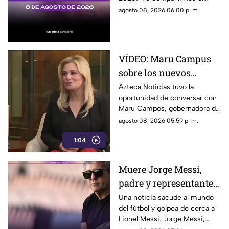
Cancún
contenidos son información,
precio del dólar al cierre de
agosto 08, 2026 06:00 p. m.
opinión o motivo de sanción.
hoy en Cancún, así como el
resto de las divisas.
VÍDEO: Maru Campus
sobre los nuevos
lineamientos y señala
Azteca Noticias tuvo la
oportunidad de conversar con
que son un riesgo para
Maru Campos, gobernadora de
la libertad de expresión
Chihuahua, quien habló sobre
agosto 08, 2026 05:59 p. m.
los nuevos lineamientos que,
1:04
de acuerdo con su postura,
podrían representar un riesgo
para la libertad de expresión y
Muere Jorge Messi,
convertirse en una forma de
padre y representante
censura impulsada desde el
Gobierno Federal.
de Lionel Messi
Una noticia sacude al mundo
del fútbol y golpea de cerca a
Lionel Messi. Jorge Messi,