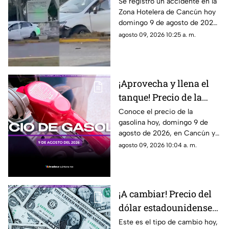
Accidente sorprende a
Se registró un accidente en la
Zona Hotelera de Cancún hoy
varios; un auto terminó
domingo 9 de agosto de 2026.
en el camellón del km 5
Un auto terminó en el
agosto 09, 2026 10:25 a. m.
camellón del Km. 5.
¡Aprovecha y llena el
tanque! Precio de la
gasolina HOY, domingo
Conoce el precio de la
gasolina hoy, domingo 9 de
9 de agosto de 2026, en
agosto de 2026, en Cancún y
Quintana Roo
el resto de Quintana Roo. Este
agosto 09, 2026 10:04 a. m.
es el costo del combustible en
el estado.
¡A cambiar! Precio del
dólar estadounidense
HOY, domingo 9 de
Este es el tipo de cambio hoy,