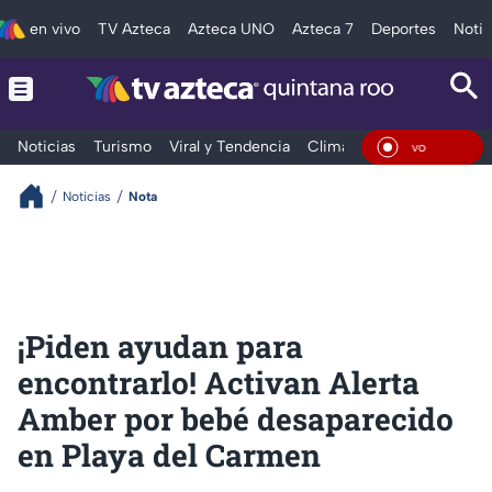
en vivo
TV Azteca
Azteca UNO
Azteca 7
Deportes
Notic
Noticias
Turismo
Viral y Tendencia
Clima
Tráfico
Deporte
En Viv
Noticias
Nota
¡Piden ayudan para
encontrarlo! Activan Alerta
Amber por bebé desaparecido
en Playa del Carmen