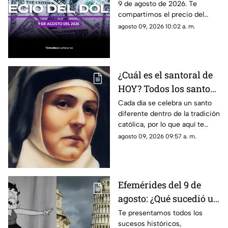
9 de agosto de 2026. Te
agosto de 2026, en
compartimos el precio del
Cancún
dólar hoy en Cancún, así como
agosto 09, 2026 10:02 a. m.
el resto de las divisas en
México.
¿Cuál es el santoral de
HOY? Todos los santos
que se celebran el
Cada día se celebra un santo
diferente dentro de la tradición
domingo 9 de agosto
católica, por lo que aquí te
compartimos el santoral
agosto 09, 2026 09:57 a. m.
completo de hoy, domingo 9
de agosto.
Efemérides del 9 de
agosto: ¿Qué sucedió un
día como hoy en
Te presentamos todos los
sucesos históricos,
México y el mundo?