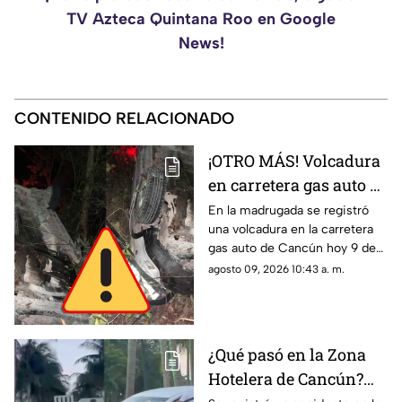
TV Azteca Quintana Roo en Google
News!
CONTENIDO RELACIONADO
¡OTRO MÁS! Volcadura
en carretera gas auto de
Cancún HOY; el
En la madrugada se registró
una volcadura en la carretera
conductor se dio a la
gas auto de Cancún hoy 9 de
fuga
agosto de 2026. El conductor
agosto 09, 2026 10:43 a. m.
se dio a la fuga.
¿Qué pasó en la Zona
Hotelera de Cancún?