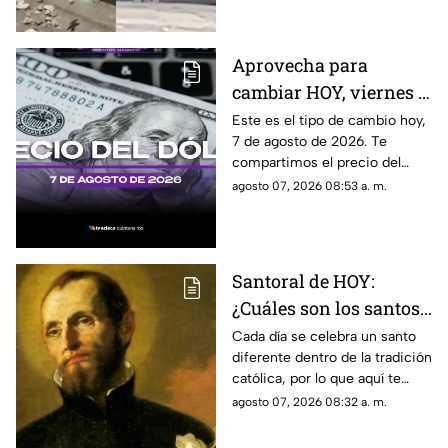
ocurrido en
momento en que ocurrió.
Cuernavaca
Aprovecha para
cambiar HOY, viernes 7
de agosto de 2026: Este
Este es el tipo de cambio hoy,
7 de agosto de 2026. Te
es el precio del dólar
compartimos el precio del
estadounidense en
dólar hoy en Cancún, así como
agosto 07, 2026 08:53 a. m.
Cancún
el resto de las divisas en
México.
Santoral de HOY:
¿Cuáles son los santos
que se celebran este
Cada día se celebra un santo
diferente dentro de la tradición
viernes 7 de agosto de
católica, por lo que aquí te
2026?
compartimos el santoral
agosto 07, 2026 08:32 a. m.
completo de hoy, viernes 7 de
agosto.