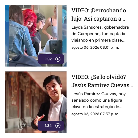
VIDEO: ¡Derrochando
lujo! Así captaron a
Layda Sansores
Layda Sansores, gobernadora
de Campeche, fue captada
viajando en primera
viajando en primera clase
clase a Madrid; iba con
rumbo a Madrid junto a su
agosto 06, 2026 08:01 p. m.
su hermana titular del
hermana, quien se desempeña
DIF de Campeche
1:32
como directora del DIF estatal.
VIDEO: ¿Se lo olvidó?
Jesús Ramírez Cuevas,
figura clave en la
Jesús Ramírez Cuevas, hoy
señalado como una figura
estrategia de censura
clave en la estrategia de
del gobierno, criticaba
censura del gobierno, criticaba
agosto 06, 2026 07:57 p. m.
la publicidad para
en 2013 el uso de la publicidad
censurar a medios
1:34
oficial para censurar a los
medios de comunicación.