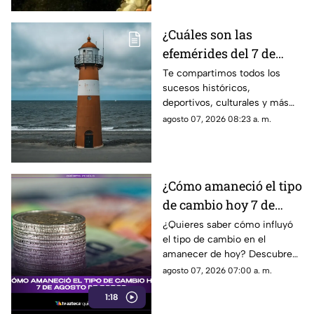
¿Cuáles son las
efemérides del 7 de
agosto? Esto se celebra
Te compartimos todos los
sucesos históricos,
un día como hoy en
deportivos, culturales y más
México y el mundo
que marcaron las efemérides
agosto 07, 2026 08:23 a. m.
del 7 de agosto; se celebra el
Día Mundial de los Faros.
¿Cómo amaneció el tipo
de cambio hoy 7 de
agosto de 2026?
¿Quieres saber cómo influyó
el tipo de cambio en el
amanecer de hoy? Descubre
los detalles de esta noticia que
agosto 07, 2026 07:00 a. m.
impacta en el valor del dólar y
1:18
el peso.