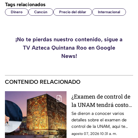
Tags relacionados
Dinero
Cancún
Precio del dólar
Internacional
¡No te pierdas nuestro contenido, sigue a
TV Azteca Quintana Roo en Google
News!
CONTENIDO RELACIONADO
¿Examen de control de
la UNAM tendrá costo?
Conoce todos los
Se dieron a conocer varios
detalles sobre el examen de
detalles
control de la UNAM, aquí te
decimos si tendrá costo o no.
agosto 07, 2026 10:31 a. m.