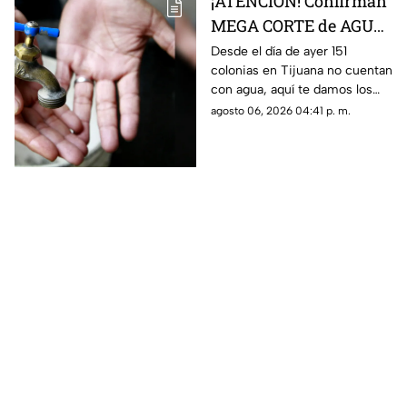
¡ATENCIÓN! Confirman
MEGA CORTE de AGUA
en más de 150 colonias,
Desde el día de ayer 151
colonias en Tijuana no cuentan
aquí la lista completa
con agua, aquí te damos los
detalles.
agosto 06, 2026 04:41 p. m.