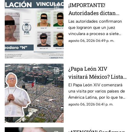
¡IMPORTANTE!
Autoridades dictan
prisión preventiva
Las autoridades confirmaron
que lograron que un juez
para siete personas
vinculara a proceso a siete
relacionadas con
personas que están
agosto 06, 2026 06:49 p. m.
narcoinvernaderos
relacionadas con
‘narcoinvernaderos’
¿Papa León XIV
visitará México? Lista
COMPLETA de los
El Papa León XIV comenzará
una visita por varios países de
países de América
América Latina, por lo que te
Latina a los que llegará
compartimos la lista de cuáles
agosto 06, 2026 06:41 p. m.
son y si está México.