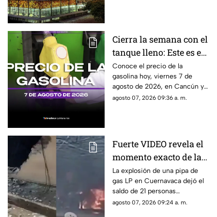
Cierra la semana con el
tanque lleno: Este es el
precio de la gasolina
Conoce el precio de la
gasolina hoy, viernes 7 de
HOY, viernes 7 de
agosto de 2026, en Cancún y
agosto de 2026, en
el resto de Quintana Roo. Este
agosto 07, 2026 09:36 a. m.
Quintana Roo
es el costo del combustible en
el estado.
Fuerte VIDEO revela el
momento exacto de la
3xpl0s1ón de pipa de
La explosión de una pipa de
gas LP en Cuernavaca dejó el
gas LP que dejó a 21
saldo de 21 personas
personas l3s10n4d4s:
lesionadas y en redes sociales
agosto 07, 2026 09:24 a. m.
Esto se sabe sobre lo
se viralizó el video del