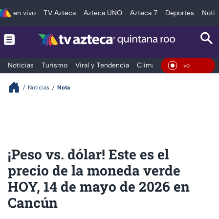
en vivo
TV Azteca
Azteca UNO
Azteca 7
Deportes
Notic
Noticias
Turismo
Viral y Tendencia
Clima
Tráfico
Deporte
En Viv
Noticias
Nota
¡Peso vs. dólar! Este es el
precio de la moneda verde
HOY, 14 de mayo de 2026 en
Cancún