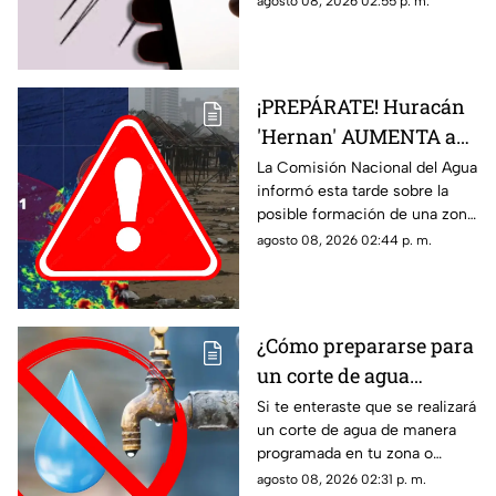
agosto 08, 2026 02:55 p. m.
temblor de este día?
ocurrió y cuál fue su magnitud.
¡PREPÁRATE! Huracán
'Hernan' AUMENTA a
70% su probabilidad de
La Comisión Nacional del Agua
informó esta tarde sobre la
desarrollo y esta es la
posible formación de una zona
ubicación exacta del
de baja presión con potencial
agosto 08, 2026 02:44 p. m.
potencial ciclón
ciclónico en el Pacífico. Aquí
tropical
los detalles.
¿Cómo prepararse para
un corte de agua
programado? Esto
Si te enteraste que se realizará
un corte de agua de manera
puedes hacer ante la
programada en tu zona o
suspensión del servicio
simplemente de quedaste sin
agosto 08, 2026 02:31 p. m.