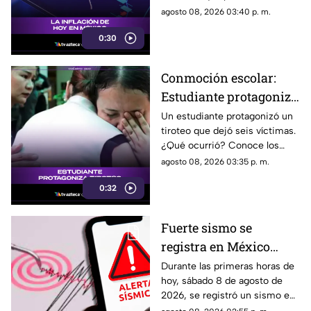
subido de precio y cómo
agosto 08, 2026 03:40 p. m.
podría impactar a tu bolsillo.
0:30
Conmoción escolar:
Estudiante protagoniza
t1r0t30 con seis
Un estudiante protagonizó un
tiroteo que dejó seis víctimas.
víctimas
¿Qué ocurrió? Conoce los
detalles de esta tragedia.
agosto 08, 2026 03:35 p. m.
0:32
Fuerte sismo se
registra en México
HOY, sábado 8 de
Durante las primeras horas de
hoy, sábado 8 de agosto de
agosto de 2026: ¿Dónde
2026, se registró un sismo en
fue el epicentro del
México. Te decimos en donde