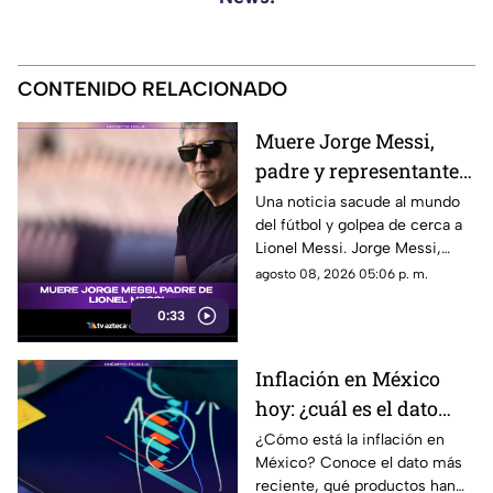
CONTENIDO RELACIONADO
Muere Jorge Messi,
padre y representante
de Lionel Messi
Una noticia sacude al mundo
del fútbol y golpea de cerca a
Lionel Messi. Jorge Messi,
padre y representante del astro
agosto 08, 2026 05:06 p. m.
argentino, ha fallecido. Conoce
0:33
los detalles tras la noticia.
Inflación en México
hoy: ¿cuál es el dato
actual?
¿Cómo está la inflación en
México? Conoce el dato más
reciente, qué productos han