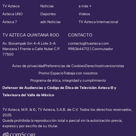
TV Azteca
Noticias
a más +
Azteca UNO
Deportes
Videos
Azteca 7
adn Noticias
TV Azteca Internacional
TV AZTECA QUINTANA ROO
CONTACTO
Av. Bonampak Sm 4-A Lote 3-A
contacto@tvazteca.com
Manzana 1 Frente a Calle Nube C.P.
9983644712 | Conmutador
77500
Aviso de privacidad
Preferencias de Cookies
Derechos
Inversionistas
Promo Espacio
Trabaja con nosotros
Programa de ética, integridad y cumplimiento
Defensor de Audiencias y Código de Ética de Televisión Azteca III y
Televisora del Valle de México
TV Azteca, M.R. & ©, TV Azteca, S.A.B. de C.V. Todos los derechos reservados,
2025.
Queda prohibida la reproducción total o parcial sin la autorización previa,
expresa y por escrito de su titular.