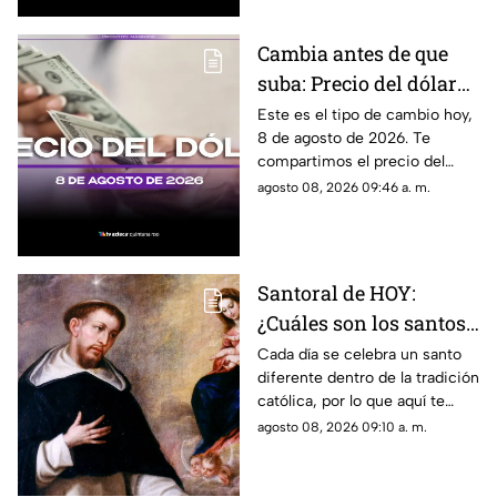
Cambia antes de que
suba: Precio del dólar
estadounidense HOY,
Este es el tipo de cambio hoy,
8 de agosto de 2026. Te
sábado 8 de agosto de
compartimos el precio del
2026, en Cancún
dólar hoy en Cancún, así como
agosto 08, 2026 09:46 a. m.
el resto de las divisas en
México.
Santoral de HOY:
¿Cuáles son los santos
que se celebran este
Cada día se celebra un santo
diferente dentro de la tradición
sábado 8 de agosto de
católica, por lo que aquí te
2026?
compartimos el santoral
agosto 08, 2026 09:10 a. m.
completo de hoy, sábado 8 de
agosto.