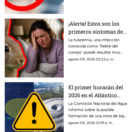
servicio, estos consejos te
pueden servir.
¡Alerta! Estos son los
primeros síntomas de
la ‘fiebre del conejo’ y lo
La tularemia, una infección
conocida como ‘fiebre del
que debes saber sobre
conejo’ puede resultar muy
el contagio de
grave y aquí te compartimos
agosto 08, 2026 02:23 p. m.
tularemia
los primeros síntomas que
debes conocer.
El primer huracán del
2026 en el Atlántico
podría formarse en 7
La Comisión Nacional del Agua
informó sobre la posible
días: ¿Cuál es la
formación de una zona de baja
probabilidad de
presión en el Atlántico, misma
agosto 08, 2026 12:59 p. m.
desarrollo ciclónico?
que podría evolucionar en