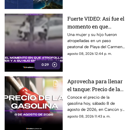
huracán.
Fuerte VIDEO: Así fue el
momento en que
4tr0p3ll4n a una mujer
Una mujer y su hijo fueron
atropelladas en un paso
y a su hijo en un paso
peatonal de Playa del Carmen.
peatonal de Playa del
Cámara de seguridad captó el
agosto 08, 2026 12:44 p. m.
Carmen
momento exacto en que
0:29
ocurrieron los hechos.
Aprovecha para llenar
el tanque: Precio de la
gasolina HOY, sábado 8
Conoce el precio de la
gasolina hoy, sábado 8 de
de agosto de 2026, en
agosto de 2026, en Cancún y
Quintana Roo
el resto de Quintana Roo. Este
agosto 08, 2026 11:43 a. m.
es el costo del combustible en
el estado.