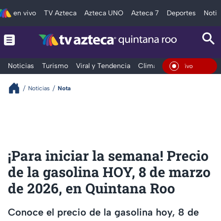
en vivo
TV Azteca
Azteca UNO
Azteca 7
Deportes
Notic
Noticias
Turismo
Viral y Tendencia
Clima
Tráfico
Deporte
En Vi
Noticias
Nota
¡Para iniciar la semana! Precio
de la gasolina HOY, 8 de marzo
de 2026, en Quintana Roo
Conoce el precio de la gasolina hoy, 8 de