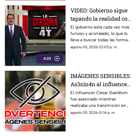
morenistas y se reservan a
VIDEO: Gobierno sigue
quién contestarán.
tapando la realidad con
mentiras; busca la
El gobierno está cada vez más
furioso y acorralado, lo que lo
forma de callar a sus
lleva a buscar todas las formas
opositores
posibles de callar a sus
agosto 05, 2026 02:03 p. m.
opositores. Tapan la realidad
4:23
con mentiras, esconden
situaciones como los vínculos
del Rocha con el narco, las
IMÁGENES SENSIBLES:
extorsiones o el cobro de piso.
As3s1n4n al influencer
César Gastélum
El influencer César Gastélum
fue asesinado mientras
mientras realizaba una
realizaba una transmisión en
transmisión en vivo;
vivo en sus redes sociales.
agosto 05, 2026 01:16 p. m.
esto se sabe
Esto es lo que se sabe sobre lo
ocurrido.