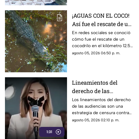
¡AGUAS CON EL COCO!
Así fue el rescate de un
cocodrilo en la Zona
En redes sociales se conoció
cómo fue el rescate de un
Hotelera de Cancún
cocodrilo en el kilómetro 12.5
de la Zona Hotelera de Cancún.
agosto 05, 2026 06:50 p. m.
Lineamientos del
derecho de las
audiencias: una
Los lineamientos del derecho
de las audiencias son una
estrategia de censura
estrategia de censura contra
contra la ciudadanía en
los ciudadanos. Buscan evitar
agosto 05, 2026 02:10 p. m.
México (VIDEO)
que los ciudadanos no se
1:31
enteren de lo que sucede. Así
están todos los gobernadores