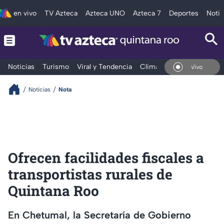
en vivo
TV Azteca
Azteca UNO
Azteca 7
Deportes
Notic
Noticias
Turismo
Viral y Tendencia
Clima
Tráfico
Deporte
En Vivo
Noticias
Nota
Ofrecen facilidades fiscales a
transportistas rurales de
Quintana Roo
En Chetumal, la Secretaría de Gobierno