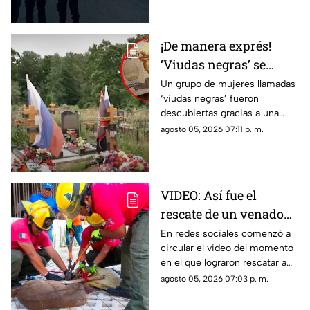
¡De manera exprés!
‘Viudas negras’ se
casan con soldados
Un grupo de mujeres llamadas
‘viudas negras’ fueron
para cobrar
descubiertas gracias a una
indemnizaciones
investigación que reveló que
agosto 05, 2026 07:11 p. m.
se casan con soldados para
cobrar indemnizaciones.
VIDEO: Así fue el
rescate de un venado
cola blanca en
En redes sociales comenzó a
circular el video del momento
Cozumel; quedó
en el que lograron rescatar a
atrapado en una malla
un venado cola blanca en
agosto 05, 2026 07:03 p. m.
ciclónica
Cozumel. El ejemplar estaba
atorado en una malla.