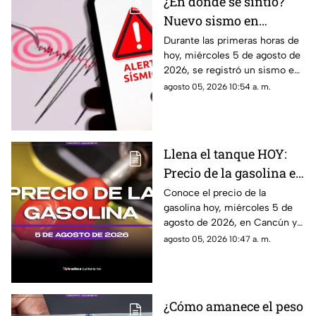
¿En dónde se sintió?
Nuevo sismo en
México HOY: Epicentro
Durante las primeras horas de
hoy, miércoles 5 de agosto de
y magnitud del temblor
2026, se registró un sismo en
de este miércoles 5 de
México. Te decimos en donde
agosto 05, 2026 10:54 a. m.
agosto de 2026
ocurrió y cuál fue su magnitud.
Llena el tanque HOY:
Precio de la gasolina en
Quintana Roo este
Conoce el precio de la
gasolina hoy, miércoles 5 de
miércoles 5 de agosto
agosto de 2026, en Cancún y
de 2026
el resto de Quintana Roo. Este
agosto 05, 2026 10:47 a. m.
es el costo del combustible en
el estado.
¿Cómo amanece el peso