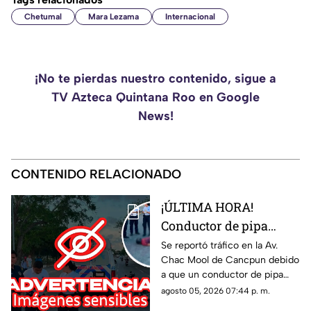
Chetumal
Mara Lezama
Internacional
¡No te pierdas nuestro contenido, sigue a
TV Azteca Quintana Roo en Google
News!
CONTENIDO RELACIONADO
¡ÚLTIMA HORA!
Conductor de pipa
atropella a un hombre
Se reportó tráfico en la Av.
Chac Mool de Cancpun debido
en Av. Chac Mool de
a que un conductor de pipa
Cancún; esto se sabe
atropelló a un hombre.
agosto 05, 2026 07:44 p. m.
Autoridades arribaron al lugar.