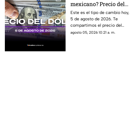
mexicano? Precio del
dólar estadounidense
Este es el tipo de cambio hoy,
5 de agosto de 2026. Te
HOY, 5 de agosto de
compartimos el precio del
2026 en Cancún
dólar hoy en Cancún, así como
agosto 05, 2026 10:21 a. m.
el resto de las divisas en
México.