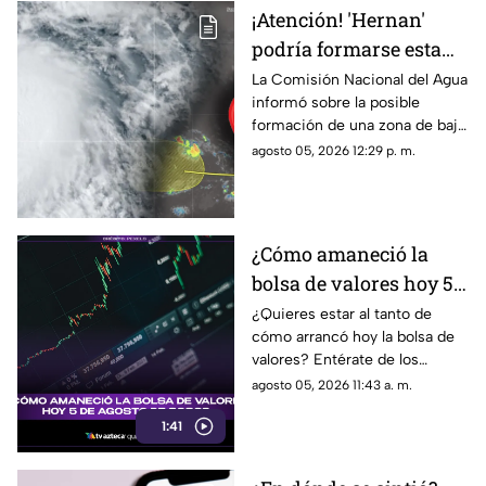
¡Atención! 'Hernan'
podría formarse esta
semana; ¿cuál es la
La Comisión Nacional del Agua
informó sobre la posible
ubicación del potencial
formación de una zona de baja
ciclón tropical?
presión con potencial
agosto 05, 2026 12:29 p. m.
ciclónico en el Pacífico. Aquí
su ubicación.
¿Cómo amaneció la
bolsa de valores hoy 5
de agosto de 2026?
¿Quieres estar al tanto de
cómo arrancó hoy la bolsa de
valores? Entérate de los
detalles de este 5 de agosto
agosto 05, 2026 11:43 a. m.
de 2026. ¡No te lo pierdas!
1:41